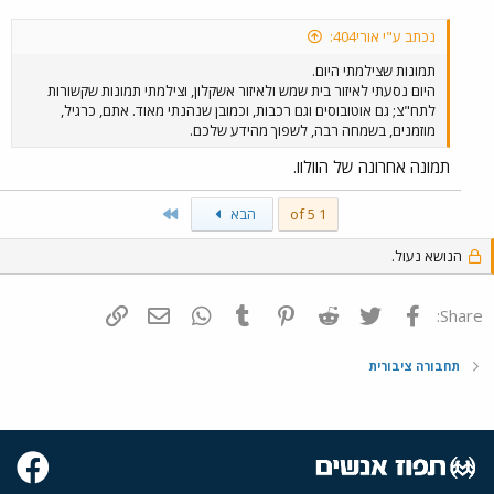
נכתב ע"י אורי404:
תמונות שצילמתי היום.
היום נסעתי לאיזור בית שמש ולאיזור אשקלון, וצילמתי תמונות שקשורות
לתח"צ; גם אוטובוסים וגם רכבות, וכמובן שנהנתי מאוד. אתם, כרגיל,
מוזמנים, בשמחה רבה, לשפוך מהידע שלכם.
תמונה אחרונה של הוולוו.
Last
1 of 5
הבא
הנושא נעול.
פייסבוק
Twitter
Reddit
Pinterest
Tumblr
WhatsApp
דואר אלקטרוני
הוסף קישור
Share:
תחבורה ציבורית