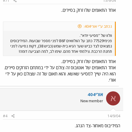
#71
15/9/04
אחד התאומים שלו זרוק בסיירים..
נכתב ע"י אורי404:
וולוו של "מסיעי יודא".
פנימי77529 כתב על הוולוואים B6F לפני מספר שבועות. המידיבוסים
נמצאים לצד כביש שער הגיא בית-שמש (כביש 38), דקות נסיעה לפני
תחנת הרכבת. צילמתי אחד מהם. שימו לב, למה הצביעה דומה!
אחד התאומים שלו זרוק בסיירים..
אחד התאומים של אוטובוס זה צולם על ידי במתחם הזרוקים סיירים.
הוא היה שייך למסיעי שאשא. והוא תאום של זה שצולם כאן על ידי
אורי.
אורי404
א
New member
#4
14/9/04
המידיבוס מאחור-צד הנהג.