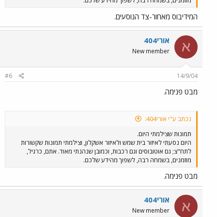
מוזמנים, בשמחה רבה, לשפוך מהידע שלכם.
המידיבוס מאחור-צד הנוסעים.
אורי404
א
New member
#6
14/9/04
מבט פנימה.
נכתב ע"י אורי404:
תמונות שצילמתי היום.
היום נסעתי לאיזור בית שמש ולאיזור אשקלון, וצילמתי תמונות שקשורות
לתח"צ; גם אוטובוסים וגם רכבות, וכמובן שנהנתי מאוד. אתם, כרגיל,
מוזמנים, בשמחה רבה, לשפוך מהידע שלכם.
מבט פנימה.
אורי404
א
New member