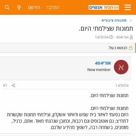
התחבר
הירשם
תחבורה ציבורית
תמונות שצילמתי היום.
פ
פ
אורי404
14/9/04
ו
ו
ת
הנושא נעול.
ר
ח
ס
ה
ם
אורי404
נ
ב
א
ו
ת
New member
ש
א
א
ר
#1
14/9/04
י
ך
תמונות שצילמתי היום.
תמונות שצילמתי היום.
היום נסעתי לאיזור בית שמש ולאיזור אשקלון, וצילמתי תמונות שקשורות
לתח"צ; גם אוטובוסים וגם רכבות, וכמובן שנהנתי מאוד. אתם, כרגיל,
מוזמנים, בשמחה רבה, לשפוך מהידע שלכם.