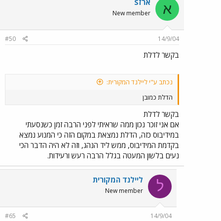
ארזS
א
New member
#50
14/9/04
בקשר לדלת
נכתב ע"י ליילנד המקורית:
הדלת כמובן
בקשר לדלת
אם אני זוכר נכון ממה שראיתי לפני הרבה זמן כשנסעתי
במידיבוס כזה, הדלת נמצאת במקום הזה כי המנוע נמצא
בקדמת המידיבוס, ממש ליד הנהג, וזה לא היה הדבר הכי
נעים בלשון המעטה בגלל הרבה רעש ורעידות.
ליילנד המקורית
ל
New member
#65
14/9/04