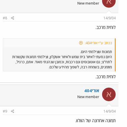
א
New member
#8
14/9/04
לוחית מרכב.
נכתב ע"י אורי404:
תמונות שצילמתי היום.
היום נסעתי לאיזור בית שמש ולאיזור אשקלון, וצילמתי תמונות שקשורות
לתח"צ; גם אוטובוסים וגם רכבות, וכמובן שנהנתי מאוד. אתם, כרגיל,
מוזמנים, בשמחה רבה, לשפוך מהידע שלכם.
לוחית מרכב.
אורי404
א
New member
#9
14/9/04
תמונה אחרונה של הוולוו.