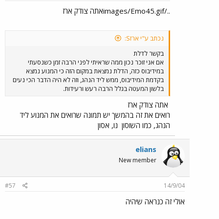
../images/Emo45.gifאתה צודק ארז
נכתב ע"י ארזS:
בקשר לדלת
אם אני זוכר נכון ממה שראיתי לפני הרבה זמן כשנסעתי
במידיבוס כזה, הדלת נמצאת במקום הזה כי המנוע נמצא
בקדמת המידיבוס, ממש ליד הנהג, וזה לא היה הדבר הכי נעים
בלשון המעטה בגלל הרבה רעש ורעידות.
אתה צודק ארז
רואים את זה בהמשך יש תמונה שרואים את המנוע ליד
הנהג, כמו השוסון
נו, אסון
elians
New member
#57
14/9/04
אולי זה כנראה שיהיה