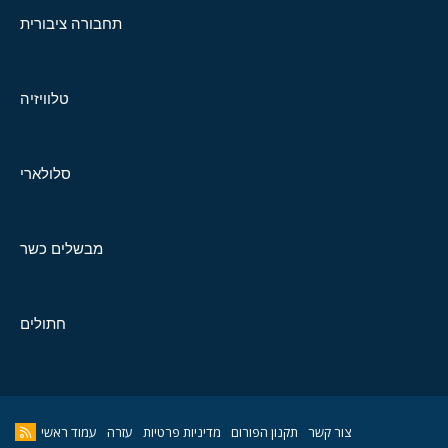
תחבורה ציבורית
טלוויזיה
סלולארי
מבשלים כשר
חתולים
צור קשר
תקנון הפורום
מדיניות פרטיות
עזרה
עמוד ראשי