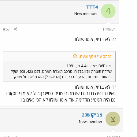
4דדד
4
New member
#67
14/9/04
זה לא בדיוק אוטו שוולוו
נכתב ע"י אסף ונעה:
וולוו B6F, שלדת 4.4 מ', 1981
שלדה תוצרת וולוו בלגיה. מרכב תוצרת הארגז, דגם 423. וכפי שקל
לראות בתמונות, הבעלים הקודם (והראשון?) הוא מ"א נחל שורק.
זה לא בדיוק אוטו שוולוו
גאים בו.היה גם דגם שדמה חיצונית לטייגר(גדול לא מיניבוס)ובו
גם היה המנוע מקדימה,עוד אוטו שוולוו לא הכי גאים בו.
צביקוש23
צ
New member