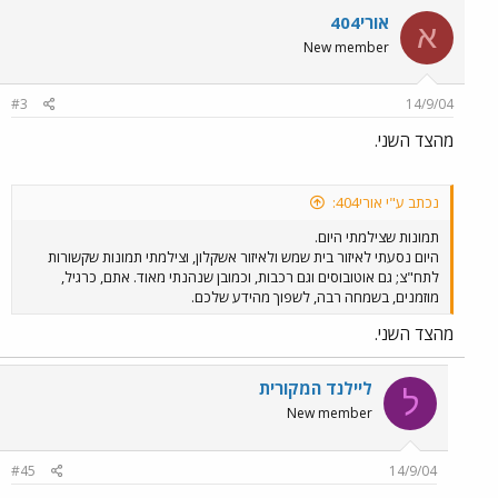
אורי404
א
New member
#3
14/9/04
מהצד השני.
נכתב ע"י אורי404:
תמונות שצילמתי היום.
היום נסעתי לאיזור בית שמש ולאיזור אשקלון, וצילמתי תמונות שקשורות
לתח"צ; גם אוטובוסים וגם רכבות, וכמובן שנהנתי מאוד. אתם, כרגיל,
מוזמנים, בשמחה רבה, לשפוך מהידע שלכם.
מהצד השני.
ליילנד המקורית
ל
New member
#45
14/9/04