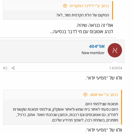
נכתב ע"י ליילנד המקורית:
המיקום של הלת הקדמית מוזר, לא?
אולי זה כנראה שיהיה
לנהג אוטובוס עם מי לדבר בנסיעה...
אורי404
א
New member
#2
14/9/04
וולוו של "מסיעי יודא".
נכתב ע"י אורי404:
תמונות שצילמתי היום.
היום נסעתי לאיזור בית שמש ולאיזור אשקלון, וצילמתי תמונות שקשורות
לתח"צ; גם אוטובוסים וגם רכבות, וכמובן שנהנתי מאוד. אתם, כרגיל,
מוזמנים, בשמחה רבה, לשפוך מהידע שלכם.
וולוו של "מסיעי יודא".