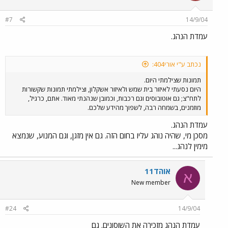
#7
14/9/04
עמדת הנהג.
נכתב ע"י אורי404:
תמונות שצילמתי היום.
היום נסעתי לאיזור בית שמש ולאיזור אשקלון, וצילמתי תמונות שקשורות
לתח"צ; גם אוטובוסים וגם רכבות, וכמובן שנהנתי מאוד. אתם, כרגיל,
מוזמנים, בשמחה רבה, לשפוך מהידע שלכם.
עמדת הנהג.
מסכן מי, שהיה נוהג עליו בחום הזה. גם אין מזגן, וגם המנוע, שנמצא
מימין לנהג...
אוהד11
א
New member
#24
14/9/04
עמדת הנהג מזכירה את השוסונים. גם