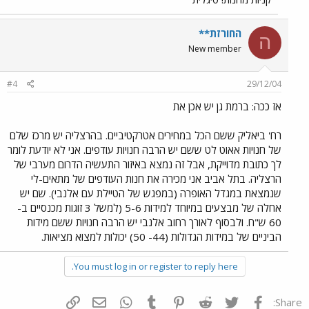
החורזת**
ה
New member
#4
29/12/04
אז ככה: ברמת גן יש אכן את
רח' ביאליק ששם הכל במחירים אטרקטיביים. בהרצליה יש מרכז שלם
של חנויות אאוט לט ששם יש הרבה חנויות עודפים. אני לא יודעת לומר
לך כתובת מדוייקת, אבל זה נמצא באיזור התעשיה הדרום מערבי של
הרצליה. בתל אביב אני מכירה את חנות העודפים של מתאים-לי
שנמצאת במגדל האופרה (במפגש של הטיילת עם אלנבי). שם יש
אחלה של מבצעים במיוחד למידות 5-6 (למשל 3 זוגות מכנסיים ב-
60 ש"ח. ולבסוף לאורך רחוב אלנבי יש הרבה חנויות ששם מידות
הביניים של במידות הגדולות (44- 50) יכולות למצוא מציאות.
You must log in or register to reply here.
פייסבוק
Twitter
Reddit
Pinterest
Tumblr
WhatsApp
דואר אלקטרוני
הוסף קישור
Share: