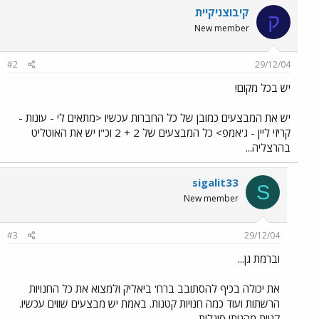
קיבוצניקיית
ק
New member
#2
29/12/04
יש בכל מקום!
יש את המבצעים כמובן של כל החברות עכשיו <מתאים לי - עונות -
קריזי ליין - ג'אמפ> כל המבצעים של 2 + 2 וכ"ו יש את האוטליט
בהרצליה...
sigalit33
S
New member
#3
29/12/04
וברמת גן...
את יכולה בכיף להסתובב ברח' ביאליק ולמצוא את כל החנויות
הרשתות ועוד כמה חנויות קטנות. באמת יש מבצעים שווים עכשיו.
קניות מהנות! סיגלית