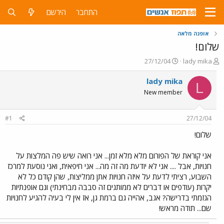
התחבר
הירשם
אופנה מלאה
שלום!
פ
פ
27/12/04
lady mika
ו
ו
ת
ר
lady mika
L
ח
ס
New member
ה
ם
נ
ב
ו
ת
#1
27/12/04
ש
א
א
ר
שלום!
י
ך
אני קוראת של הפורום מלא מלא זמן... אני רואה שיש פה המלצות על
חנויות, אבל .... אני לא יודעת מה זה מה... אני חיפאית, ואני נוסעת למרכז
השבוע, רציתי לדעת על איזה חנויות אתן ממליצות, שהן קודם כל לא
יקרות (עודפים או דברים לא ממותגים זה סבבה מבחינתי) וגם אופנתיות
הגזמתי בדרישה? אגב, אהייה גם ברמת גן, אז אין לי בעיה להגיע לחנויות
שם... תודה מראש!