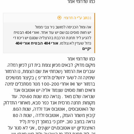
כמו שדרומי אמר
נכתב ע"י ה דרומי:
אה ומול הכניסה למושב ניר צבי ממול
יש חוות סוסים גם שם יש עוד אחד. ואורי 404 הבטיח
להגיע ליד תחנת הרכבת בהרצליה שםגם יש ריכוז די
גדול שעדין לא צולמו.
אורי 404 הבטיח אורי 404
יקיים
כמו שדרומי אמר
מיקום מדויק: לבאים מכיוון צומת בית דגן לכיוון רמלה.
עוברים את הרמזור (שכחתי את שם הצומת, נו הרמזור
שימינה זה לשער ירושלים ולחר"פ ) בקיצור ממשיכים
ברמזור ישר ואז אחרי 100-200 מטר מסתכלים ימינה
ורואים חוות סוסוים שצמוד אליה יש אוטובוס אגד
שנראה שלם מאד . (נראה כמו שנות 60\70. עוד
מקומות: תחנה מרכזית אגד כפר סבא, מאחורי התדלוק
של האוטובוסים , אוטובוס אגד זלדה, שנות ה80.
קיבוץ משמר העמק , אוטובוס זלדה , שנות ה 80
נראה במצב טוב. ייתכן כי במוסך דן פ"ת (ליד
האיצטדיון) יש אוטובוס\ים ישן\נים , אני לא סגור על
זה. ליד תחנת דלק פז השבעה (ליד חצי חינם) יש