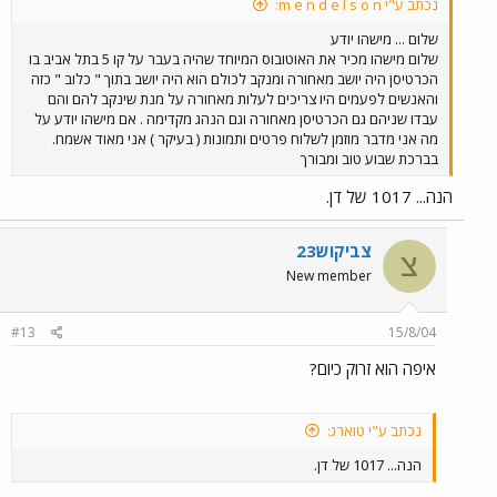
נכתב ע"י m e n d e l s o n:
שלום ... מישהו יודע
שלום מישהו מכיר את האוטובוס המיוחד שהיה בעבר על קו 5 בתל אביב בו
הכרטיסן היה יושב מאחורה ומנקב לכולם הוא היה יושב בתוך " כלוב " כזה
והאנשים לפעמים היו צריכים לעלות מאחורה על מנת שינקב להם והם
עבדו שניהם גם הכרטיסן מאחורה וגם הנהג מקדימה . אם מישהו יודע על
מה אני מדבר מוזמן לשלוח פרטים ותמונות ( בעיקר ) אני מאוד אשמח.
בברכת שבוע טוב ומבורך
הנה... 1017 של דן.
צביקוש23
צ
New member
#13
15/8/04
איפה הוא זרוק כיום?
נכתב ע"י טוארג:
הנה... 1017 של דן.