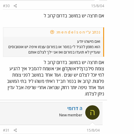
#30
15/8/04
אם תרצה יש במושב בדרום קרוב ל
נכתב ע"י m e n d e l s o n:
ואם מישהו יודע
הוא מוזמן להגיד לי במסר או בפורום עצמו איפה יש אוטובוסים
שעדיין לא תועדו בפורום ואז אני ילך לצלם אותם
אם תרצה יש במושב בדרום קרוב ל
צומת סילבר{לידאשקלון} אני אשמח להסביר איך להגיע
למי יוכל לצלם יש שנים . ועוד אחד במושב לפני צומת
פלוגות. קרוב אז בכפר חב"ד ראיתי משהו ליד בתי המושב
ועוד אחד טיפה יותר רחוק שנראה אחרי שריפה אבל עדין
ניתן לצלמו.
ה דרומי
ה
New member
#31
15/8/04