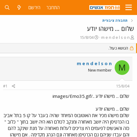
התחבר
הירשם
תחבורה ציבורית
שלום ... מישהו יודע
פ
פ
15/8/04
m e n d e l s o n
ו
ו
ת
הנושא נעול.
ר
ח
ס
ה
ם
m e n d e l s o n
נ
ב
M
ו
ת
New member
ש
א
א
ר
#1
15/8/04
י
ך
שלום ... מישהו יודע ../images/Emo35.gif
שלום ... מישהו יודע
שלום מישהו מכיר את האוטובוס המיוחד שהיה בעבר על קו 5 בתל אביב
בו הכרטיסן היה יושב מאחורה ומנקב לכולם הוא היה יושב בתוך " כלוב "
כזה והאנשים לפעמים היו צריכים לעלות מאחורה על מנת שינקב להם
והם עבדו שניהם גם הכרטיסן מאחורה וגם הנהג מקדימה . אם מישהו