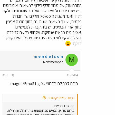
מתחם ענק של סוחר חלקי חילוף למשאיות ואוטובוסים
, יש שם ריכוז גדול מאד של מעל 30 אוטובוסים חלקם
דל דן ואגד משנות ה 60\70 וחלקם של חברות
פרטיות, יש גם משאיות ישנות. גם בתוך מחנה צריפין
בתוך אחד הבסיסים יש בית קברות לנגמשי"ם
ואוטובוסים צבאים ענתיקות. שלחתי בקשה לדוברת
צה"ל ולא קיבלתי מענה עד היום. צה"ל ..האם קודקוד
ברקת...
m e n d e l s o n
M
New member
#38
15/8/04
תודה לצביקה ולדרומי ../images/Emo51.gif
נכתב ע"י צביקוש23:
כמו שדרומי אמר
מיקום מדויק: לבאים מכיוון צומת בית דגן לכיוון רמלה.
עוברים את הרמזור (שכחתי את שם הצומת, נו הרמזור