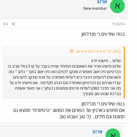
ארזS
א
New member
#4
15/8/04
בטח שיודעים ר' מנדלסון
נכתב ע"י m e n d e l s o n:
שלום ... מישהו יודע
שלום מישהו מכיר את האוטובוס המיוחד שהיה בעבר על קו 5 בתל אביב בו
הכרטיסן היה יושב מאחורה ומנקב לכולם הוא היה יושב בתוך " כלוב " כזה
והאנשים לפעמים היו צריכים לעלות מאחורה על מנת שינקב להם והם
עבדו שניהם גם הכרטיסן מאחורה וגם הנהג מקדימה . אם מישהו יודע על
מה אני מדבר מוזמן לשלוח פרטים ותמונות ( בעיקר ) אני מאוד אשמח.
בברכת שבוע טוב ומבורך
בטח שיודעים ר' מנדלסון
אם תחפש בארכיון של הפורום את המושג "כרטיסנית" תמצא גם
תמונות וגם מילים... כל טוב ושבוע טוב.
ארזS
א