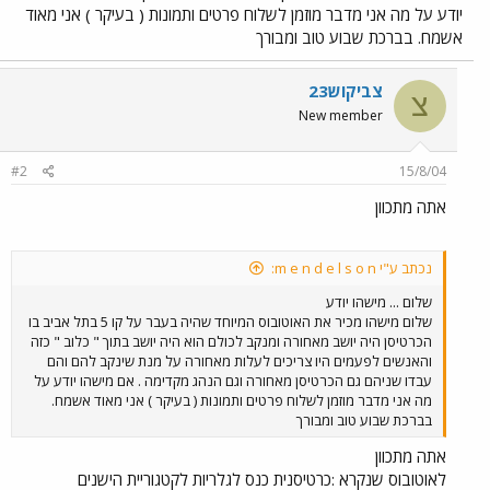
יודע על מה אני מדבר מוזמן לשלוח פרטים ותמונות ( בעיקר ) אני מאוד
אשמח. בברכת שבוע טוב ומבורך
צביקוש23
צ
New member
#2
15/8/04
אתה מתכוון
נכתב ע"י m e n d e l s o n:
שלום ... מישהו יודע
שלום מישהו מכיר את האוטובוס המיוחד שהיה בעבר על קו 5 בתל אביב בו
הכרטיסן היה יושב מאחורה ומנקב לכולם הוא היה יושב בתוך " כלוב " כזה
והאנשים לפעמים היו צריכים לעלות מאחורה על מנת שינקב להם והם
עבדו שניהם גם הכרטיסן מאחורה וגם הנהג מקדימה . אם מישהו יודע על
מה אני מדבר מוזמן לשלוח פרטים ותמונות ( בעיקר ) אני מאוד אשמח.
בברכת שבוע טוב ומבורך
אתה מתכוון
לאוטובוס שנקרא :כרטיסנית כנס לגלריות לקטגוריית הישנים