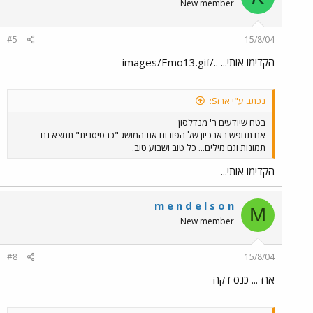
New member
#5
15/8/04
הקדימו אותי... ../images/Emo13.gif
נכתב ע"י ארזS:
בטח שיודעים ר' מנדלסון
אם תחפש בארכיון של הפורום את המושג "כרטיסנית" תמצא גם
תמונות וגם מילים... כל טוב ושבוע טוב.
הקדימו אותי...
m e n d e l s o n
M
New member
#8
15/8/04
ארז ... כנס דקה