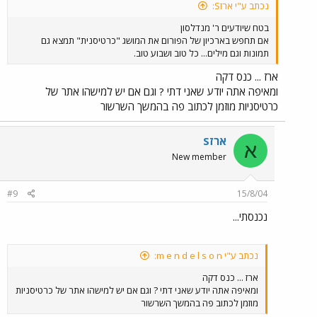
נכתב ע"י ארזS:
בטח שיודעים ר' מנדלסון
אם תחפש בארכיון של הפורום את המושג "כרטיסנית" תמצא גם
תמונות וגם מילים... כל טוב ושבוע טוב.
ארז ... כנס דקה
ומאיפה אתה יודע שאני דתי ? וגם אם יש למישהו אתר של
כרטיסניות מוזמן לכתוב פה בהמשך השרשור
ארזS
א
New member
#9
15/8/04
נכנסתי...
נכתב ע"י m e n d e l s o n:
ארז ... כנס דקה
ומאיפה אתה יודע שאני דתי ? וגם אם יש למישהו אתר של כרטיסניות
מוזמן לכתוב פה בהמשך השרשור