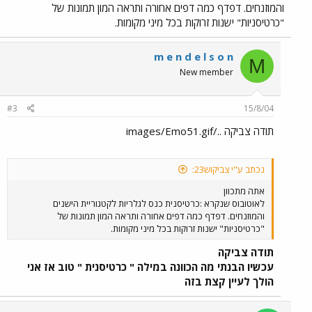
והמוזנחים. דפדף כמה דפים אחורה ותראה המון תמונות של
"כרטיסניות" ישנות זרוקות בכל מיני מקומות.
m e n d e l s o n
M
New member
#3
15/8/04
תודה צביקה ../images/Emo51.gif
נכתב ע"י צביקוש23:
אתה מתכוון
לאוטובוס שנקרא :כרטיסנית כנס לגלריות לקטגוריית הישנים
והמוזנחים. דפדף כמה דפים אחורה ותראה המון תמונות של
"כרטיסניות" ישנות זרוקות בכל מיני מקומות.
תודה צביקה
עכשיו הבנתי מה הכוונה במילה " כרטיסנית " טוב אז אני
הולך לעיין קצת בזה