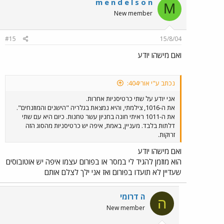
m e n d e l s o n
M
New member
#15
15/8/04
ואם מישהו יודע
נכתב ע"י אורי404:
אני יודע על שתי כרטיסניות אחרות.
את ה-1016, צילמתי, והיא נמצאת בגלריה "הישנים והמוזנחים".
את ה-1011 ראיתי חונה בחניון עשר טחנות. כיום היא עם שתי
דלתות בלבד. מעניין, באמת, איפה יש כרטיסניות מהסוג הזה
זרוקות.
ואם מישהו יודע
הוא מוזמן להגיד לי במסר או בפורום עצמו איפה יש אוטובוסים
שעדיין לא תועדו בפורום ואז אני ילך לצלם אותם
ה דרומי
ה
New member