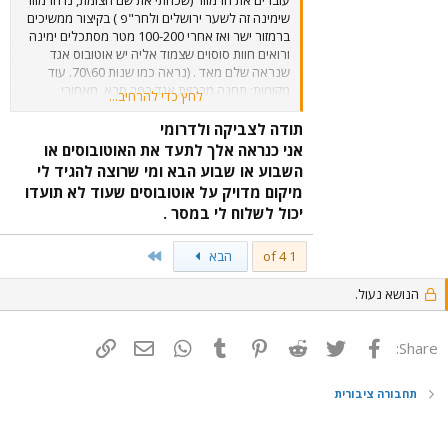
שימינה זה לשער ירושלים ולחר"פ ) בקיצור ממשיכים
ברמזור ישר ואז אחרי 100-200 מטר מסתכלים ימינה
ורואים חוות סוסוים שצמוד אליה יש אוטובוס אגד
שנראה שלם מאד . (נראה כמו שנות 60\70. עוד
מקומות: תחנה מרכזית אגד כפר סבא, מאחורי
לחץ כדי להרחיב...
התדלוק של האוטובוסים , אוטובוס אגד זלדה, שנות
ה80. קיבוץ משמר העמק , אוטובוס זלדה , שנות ה 80
תודה לצביקה ולדרומי
נראה במצב טוב. ייתכן כי במוסך דן פ"ת (ליד
אני כנראה אלך לתעד את האוטובוסים או
האיצטדיון) יש אוטובוס\ים ישן\נים , אני לא סגור על
השבוע או שבוע הבא ומי שרוצה להגיד לי
זה. ליד תחנת דלק פז השבעה (ליד חצי חינם) יש
מיקום מדויק על אוטובוסים שעוד לא תועדו
מתחם ענק של סוחר חלקי חילוף למשאיות
יכול לשלוח לי במסר .
ואוטובוסים , יש שם ריכוז גדול מאד של מעל 30
אוטובוסים חלקם דל דן ואגד משנות ה 60\70 וחלקם
של חברות פרטיות, יש גם משאיות ישנות. גם בתוך
Last
1 of 4
הבא
מחנה צריפין בתוך אחד הבסיסים יש בית קברות
לנגמשי"ם ואוטובוסים צבאים ענתיקות. שלחתי בקשה
הנושא נעול.
לדוברת צה"ל ולא קיבלתי מענה עד היום. צה"ל
..האם קודקוד ברקת...
פייסבוק
Twitter
Reddit
Pinterest
Tumblr
WhatsApp
דואר אלקטרוני
הוסף קישור
Share:
תחבורה ציבורית