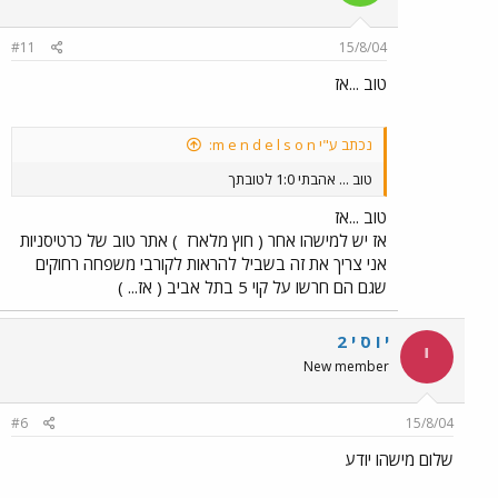
#11
15/8/04
טוב ...אז
נכתב ע"י m e n d e l s o n:
טוב ... אהבתי 1:0 לטובתך
טוב ...אז
אז יש למישהו אחר ( חוץ מלארז
) אתר טוב של כרטיסניות
אני צריך את זה בשביל להראות לקורבי משפחה רחוקים
שגם הם חרשו על קוי 5 בתל אביב ( אז... )
י ו ס י 2
י
New member
#6
15/8/04
שלום מישהו יודע