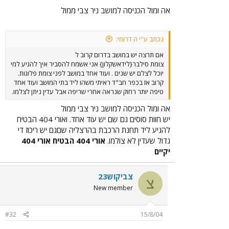
אה ומול הכניסה למושב ניר צבי ממול
נכתב ע"י ה דרומי:
אם תרצה יש במושב בדרום קרוב ל
צומת סילבר{לידאשקלון} אני אשמח להסביר איך להגיע למי
יוכל לצלם יש שנים . ועוד אחד במושב לפני צומת פלוגות.
קרוב אז בכפר חב"ד ראיתי משהו ליד בתי המושב ועוד אחד
טיפה יותר רחוק שנראה אחרי שריפה אבל עדין ניתן לצלמו.
אה ומול הכניסה למושב ניר צבי ממול
יש חוות סוסים גם שם יש עוד אחד. ואורי 404 הבטיח
להגיע ליד תחנת הרכבת בהרצליה שםגם יש ריכוז די
גדול שעדין לא צולמו.
אורי 404 הבטיח אורי 404
יקיים
צביקוש23
צ
New member
#32
15/8/04