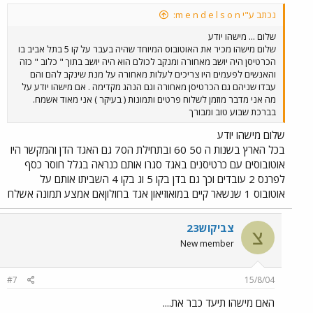
נכתב ע"י m e n d e l s o n:
שלום ... מישהו יודע
שלום מישהו מכיר את האוטובוס המיוחד שהיה בעבר על קו 5 בתל אביב בו
הכרטיסן היה יושב מאחורה ומנקב לכולם הוא היה יושב בתוך " כלוב " כזה
והאנשים לפעמים היו צריכים לעלות מאחורה על מנת שינקב להם והם
עבדו שניהם גם הכרטיסן מאחורה וגם הנהג מקדימה . אם מישהו יודע על
מה אני מדבר מוזמן לשלוח פרטים ותמונות ( בעיקר ) אני מאוד אשמח.
בברכת שבוע טוב ומבורך
שלום מישהו יודע
בכל הארץ בשנות ה 50 60 ובתחילת ה70 גם האגד הדן והמקשר היו
אוטובוסים עם כרטיסנים באגד סגרו אותם כנראה בגלל חוסר כסף
לפרנס 2 עובדים וכך גם בדן בקו 5 וג בקו 4 השביתו אותם על
אוטובוס 1 שנשאר קיים במואוזיאון אגד בחולוןאם אמצע תמונה אשלח
צביקוש23
צ
New member
#7
15/8/04
האם מישהו תיעד כבר את....