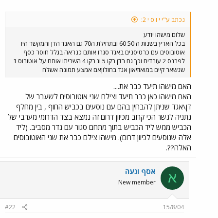
נכתב ע"י י ו ס י 2:
שלום מישהו יודע
בכל הארץ בשנות ה 50 60 ובתחילת ה70 גם האגד הדן והמקשר היו
אוטובוסים עם כרטיסנים באגד סגרו אותם כנראה בגלל חוסר כסף
לפרנס 2 עובדים וכך גם בדן בקו 5 וג בקו 4 השביתו אותם על אוטובוס 1
שנשאר קיים במואוזיאון אגד בחולוןאם אמצע תמונה אשלח
האם מישהו תיעד כבר את....
האם מישהו כאן כבר תיעד וצילם שני אוטובוסים לשעבר של
דן\אגד שניתן להבחין בהם עם נוסעים בכביש החוף , בין מחלף
נתניה לגשר הכי קרוב מכיוון דרום זה נמצא בצד הדרומי מערבי של
הכביש ממש ליד הכביש בתוך מתחם סגור עם גדר מסביב. (ליד
אלה שנוסעים לכיוון דרום). מישהו צילם כבר את שני האוטובוסים
האלה??.
אסף ונעה
א
New member
#22
15/8/04