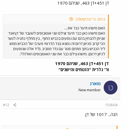
דן 451+דן 463, שניהם 1970
נכתב ע"י צביקוש23:
האם מישהו תיעד כבר את....
האם מישהו כאן כבר תיעד וצילם שני אוטובוסים לשעבר של דן\אגד
שניתן להבחין בהם עם נוסעים בכביש החוף , בין מחלף נתניה לגשר
הכי קרוב מכיוון דרום זה נמצא בצד הדרומי מערבי של הכביש ממש
ליד הכביש בתוך מתחם סגור עם גדר מסביב. (ליד אלה שנוסעים
לכיוון דרום). מישהו צילם כבר את שני האוטובוסים האלה??.
דן 451+דן 463, שניהם 1970
ור' גלרית "הזנוחים והישנים"
טוארג
ט
New member
#12
15/8/04
הנה... 1017 של דן.