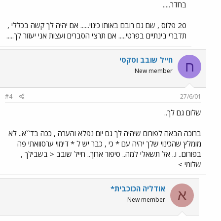
בחדר.....
20 פלוס , שם גם רובם באותו כינוי...... אם יהיה לך קשה בכללי ,
תדברי בינתיים בפרטי..... אם תרצי הסברים ועצות אני יעזור לך.....
חייל שובב וסקסי
ח
New member
#4
27/6/01
שלום גם לך..
ברוכה הבאה לפורום שיהיה לך גם יום נפלא והערה , ככה בד``א.. לא
מומלץ שהכינוי שלך יהיה עם * כי , כבר יש ל * דימוי ערסוואתי פה
בפורום.. ו.. אל תשאלי למה.. סיפור ארוך.. חייל שובב < בשבילך ,
שלומי >
אודליה הכוכבית*
א
New member