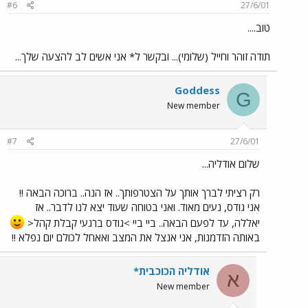
#6
27/6/01
טוב....
תודה זוהר וחייל (שלומי)... ובקשר ל* אני אשים לב להצעה שלך...
Goddess
G
New member
#7
27/6/01
שלום אודליה...
רק רציתי לברך אותך על הצטרפותך.. אז הנה.. ברוכה הבאה !!
אני גודס, נעים מאוד. ואני בטוחה שעוד יצא לנו לדבר.. אז
יאללה, עד לפעם הבאה.. ביי ביי >גודס ברגעי קבלת קהל<
באותה הזדמנות, אני אנצל את המצב ואאחל לכולם יום נפלא !!
אודליה הכוכבית*
א
New member