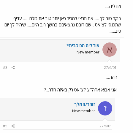
אודליה.....
בוקר טוב לך ..... אם תרצי להכיר כאן יותר טוב את כולם....... עדיף
שתכנסי לצ`אט , שם רובם נמצאיםם במשך רוב היום..... שיהיה לך יום
טוב......
אודליה הכוכבית*
א
New member
#3
27/6/01
זוהר....
אני אבוא אחה``צ לצ`אט רק באיזה חדר...?
זוהר/המלך
ז
New member
#5
27/6/01