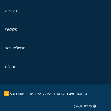
טלוויזיה
סלולארי
מבשלים כשר
חתולים
צור קשר
תקנון הפורום
מדיניות פרטיות
עזרה
עמוד ראשי
עברית (he_IL)