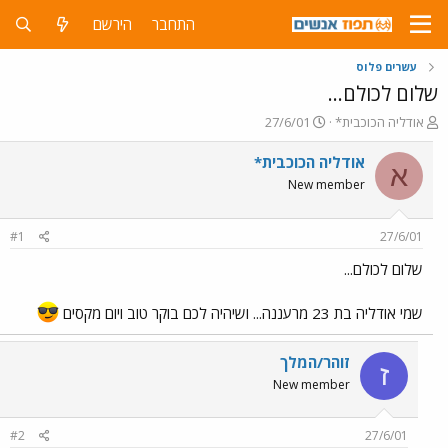
התחבר
הירשם
עשרים פלוס
שלום לכולם...
פ
פ
אודליה הכוכבית*
27/6/01
ו
ו
ת
ר
אודליה הכוכבית*
א
ח
ס
New member
ה
ם
נ
ב
ו
ת
#1
27/6/01
ש
א
א
ר
שלום לכולם...
י
ך
שמי אודליה בת 23 מרעננה... ושיהיה לכם בוקר טוב ויום מקסים
זוהר/המלך
ז
New member
#2
27/6/01