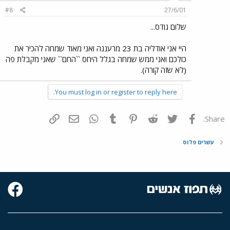
#8
27/6/01
שלום גודס...
היי אני אודליה בת 23 מרעננה ואני מאוד שמחה להכיר את
כולכם ואני ממש שמחה בגלל היחס ``החם`` שאני מקבלת פה
(לא שזה קורה).
You must log in or register to reply here.
פייסבוק
Twitter
Reddit
Pinterest
Tumblr
WhatsApp
דואר אלקטרוני
הוסף קישור
Share:
עשרים פלוס