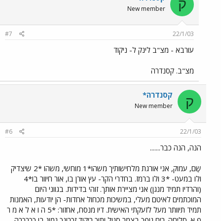
ק
New member
#7
22/1/03
עורבא - מצ"ב לינק ל- ניקוד
מצ"ב. קסנדרה
קסנדרה*
ק
New member
#6
22/1/03
הנה, הנה כבר.......
שַם, עמוק, אני אורגת מלחישותיך משהו*1 מוחשי, משהו *2 שיצדיק
ולו במעט- *3 ולו ברמז. בחדרי הקר- עץ אורן בו, אור חיוור בו*4
(והרדיו תמיד מנגן) אני מציירת אותך. זוהי בדידות. בגווני היום
המוכתמים לאיטם מעלי, במשיכות מכחול אחדות- הן יודעות, האמנות
תמיד תיוותר מעל לזעקתי האישית. דיו מנסח, אחזור: *5 ה ו א ל א מ ר
פ א. סליחה. ריח גופך בצמר סגול ותוך ריקוד זִכרונך נמוג בו כְכִרכרה.