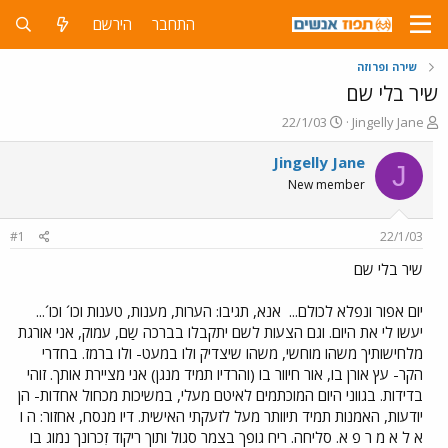
התחבר
הירשם
שירה ופרוזה
שיר בלי שם
פ
פ
22/1/03
Jingelly Jane
ו
ו
ת
ר
Jingelly Jane
J
ח
ס
New member
ה
ם
נ
ב
ו
ת
#1
22/1/03
ש
א
א
ר
שיר בלי שם
י
ך
יום אפור ונפלא לכולם...
אנא, תגיבו: הערות, מענות, טענות וכו´ וכו´...
יעשו לי את היום. וגם הצעות לשם יתקבלו בברכה שַם, עמוק, אני אורגת
מלחישותיך משהו מוחשי, משהו שיצדיק ולו במעט- ולו ברמז. בחדרי
הקר- עץ אורן בו, אור חיוור בו (והרדיו תמיד מנגן) אני מציירת אותך. זוהי
בדידות. בגווני היום המוכתמים לאיטם מעלי, במשיכות מכחול אחדות- הן
יודעות, האמנות תמיד תיוותר מעל לזעקתי האישית. דיו מנסח, אחזור: ה ו
א ל א מ ר פ א. סליחה. ריח גופך בצמר סגול ותוך ריקוד זִכרונך נמוג בו