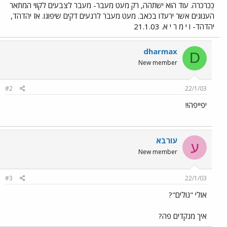
כְכִרכרה. עוד הוא ישתהה, רק מעט מעבר- מעבר לצבעים לקווי המתאר
הענוגים אשר ירעדו בכאב. מעט מעבר לרגעים דקים שיפוגו. אז יהדהד,
יהדהד- ו י מ ר י א. 21.1.03
dharmax
D
New member
#2
22/1/03
יפייפה!!
עורבא
ע
New member
#3
22/1/03
אולי "נולים"?
איך מנקדים פה?