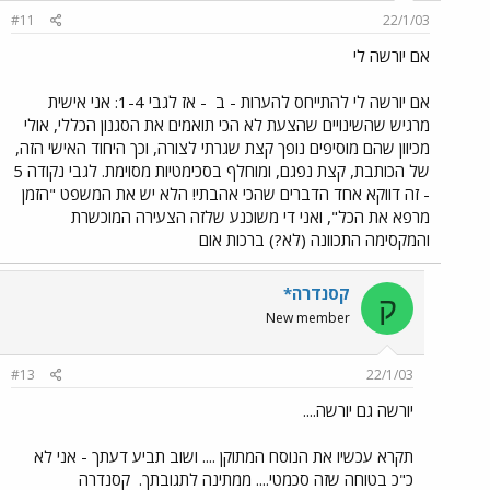
#11
22/1/03
אם יורשה לי
אם יורשה לי להתייחס להערות - ב
- אז לגבי 1-4: אני אישית
מרגיש שהשינויים שהצעת לא הכי תואמים את הסגנון הכללי, אולי
מכיוון שהם מוסיפים נופך קצת שגרתי לצורה, וכך היחוד האישי הזה,
של הכותבת, קצת נפגם, ומוחלף בסכימטיות מסוימת. לגבי נקודה 5
- זה דווקא אחד הדברים שהכי אהבתי! הלא יש את המשפט "הזמן
מרפא את הכל", ואני די משוכנע שלזה הצעירה המוכשרת
והמקסימה התכוונה (לא?) ברכות אום
קסנדרה*
ק
New member
#13
22/1/03
יורשה גם יורשה....
תקרא עכשיו את הנוסח המתוקן .... ושוב תביע דעתך - אני לא
כ"כ בטוחה שזה סכמטי.... ממתינה לתגובתך.
קסנדרה