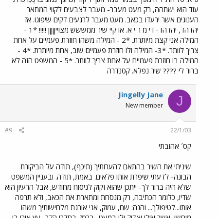
עוד הוא ישתהה, רק מעט מעבר- מעבר לצבעים לקווי המתאר
הענוגים אשר ירעדו בכאב. מעט מעבר לרגעים דקים שיפוגו. אז
יהדהד, יהדהד- ו י מ ר י א. או קיי שיר ממששש מצוייןןןןן !!!!! *1 -
המילה אני קצת מיותרת. *2 - המילה משהו חוזרת פעמיים על אחת
צריך לוותר. *3- המילה ולו חוזרת פעמיים שוב, אחת מיותרת. *4 -
המילה בו חוזרת פעמיים על אחת צריך לוותר. *5 - המשפט הזה לא
ברור לי ???? שיר נפלא. קסנדרה
Jingelly Jane
J
New member
#9
22/1/03
קס´ אהובתי
שיניתי את השיר בהתאם להערותיך (תיכף), תודה על הביקורת
הבונה- לדעתי שיפרת אותו פלאים. באמת, תודה. ובעניין המשפט
שלא היה ברור לך- ייתכן שהוא זקוק לניסוח מחודש, אבל הרעיון הוא
שדיו, כלומר הכתיבה, רק מנסחת ומתארת את הכאב, ולא תרפה
אותו...לטיפולך... והנה: שַם, עמוק, אני אורגת מלחישותיך משהו
מוחשי, אשר אולי יצדיק ולו במעט- ברמז. בחדרי הקר- עץ אורן בו,