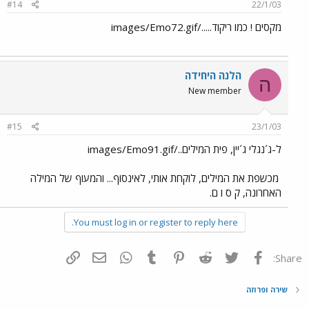
#14
22/1/03
מקסים ! כמו ריקוד...../images/Emo72.gif
הלנה היחידה
ה
New member
#15
23/1/03
ל-ג´נגלי ג´יין, פית המילים../images/Emo91.gif
מכשפת את המילים, לוקחת אותי, לאינסוף... והמעוף של המילה
האחרונה, ק ס ו ם.
You must log in or register to reply here.
פייסבוק
Twitter
Reddit
Pinterest
Tumblr
WhatsApp
דואר אלקטרוני
הוסף קישור
Share:
שירה ופרוזה