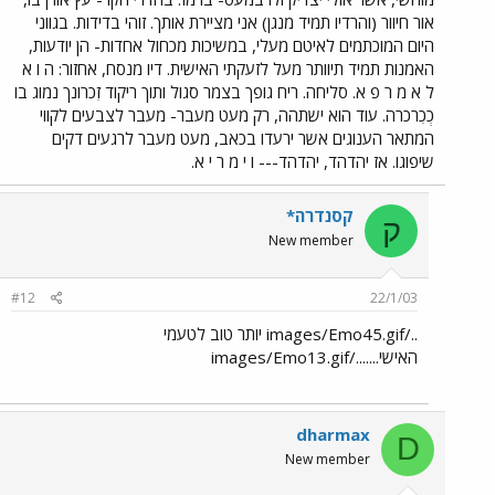
אור חיוור (והרדיו תמיד מנגן) אני מציירת אותך. זוהי בדידות. בגווני
היום המוכתמים לאיטם מעלי, במשיכות מכחול אחדות- הן יודעות,
האמנות תמיד תיוותר מעל לזעקתי האישית. דיו מנסח, אחזור: ה ו א
ל א מ ר פ א. סליחה. ריח גופך בצמר סגול ותוך ריקוד זִכרונך נמוג בו
כְכִרכרה. עוד הוא ישתהה, רק מעט מעבר- מעבר לצבעים לקווי
המתאר הענוגים אשר ירעדו בכאב, מעט מעבר לרגעים דקים
שיפוגו. אז יהדהד, יהדהד--- ו י מ ר י א.
קסנדרה*
ק
New member
#12
22/1/03
../images/Emo45.gif יותר טוב לטעמי
האישי......./images/Emo13.gif
dharmax
D
New member