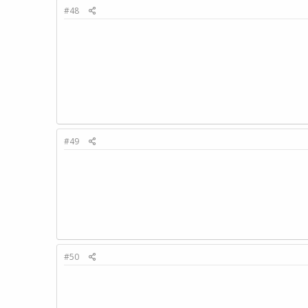
#48
#49
#50