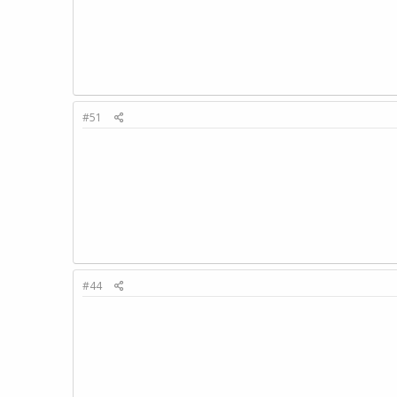
#51
#44