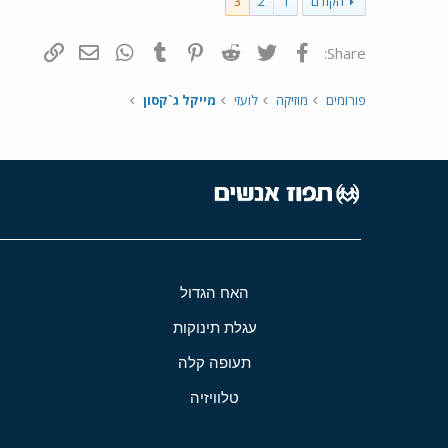
הקודם
1
2
3
פייסבוק
Twitter
Reddit
Pinterest
Tumblr
WhatsApp
דואר אלקטרונ
הוסף קי
Share:
פורומים
מוזיקה
לועזי
מייקל ג`קסון
האח הגדול
עגלת תינוקות
תעופה קלה
טלוויזיה