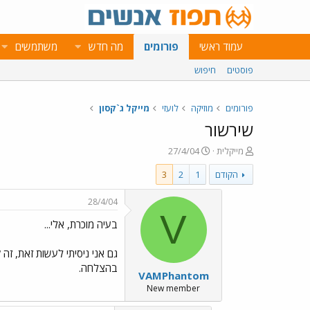
עמוד ראשי
פורומים
מה חדש
משתמשים
פוסטים
חיפוש
פורומים
מוזיקה
לועזי
מייקל ג`קסון
שירשור
פ
פ
מייקלית
27/4/04
ו
ו
הקודם
1
2
3
ת
ר
ח
ס
ה
ם
28/4/04
נ
ב
V
בעיה מוכרת, אלי...
ו
ת
ש
א
א
ר
גם אני ניסיתי לעשות זאת, ז
י
בהצלחה.
VAMPhantom
ך
New member