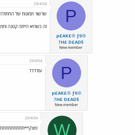
29/4/04
P
שרשור תמונות של החתולה ש
זה כשהיא הייתה קטנה וחמו
p£AK£® ƒ0®
†H£ D£AD§
New member
29/4/04
P
עודדדד
p£AK£® ƒ0®
†H£ D£AD§
New member
29/4/04
W
פוצקיייייתתתתתתתתתתת../Emo24.gif