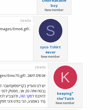
UNbreakable
boy
New member
29/4/04
S
../images/Emo45.gif../images/Emo6.gif
syco Tshirt
4ever
New member
29/4/04
K
אנשים חשוב../images/Emo70.gif../images/Emo70.gif../images/Emo70.gif../images/Emo70.gif../images/Emo70.gif
יש לנו מעריץ בקרייסס!!(משבר-לאל
(בטח איזה 20 אג', מסטיק לפני חודש שנדבק לו למכנס ואיזה קבלה עם מספר של כוסית מאחורה..) קיצר, כל מה שאתם צריכים לעשות כדי להציל את ה
keeping°
להיכנס
לסקר הזה
, ולהצביע לניר
the°faith
(ניר באמצע, הכי בולט והכי חתיך(
New member