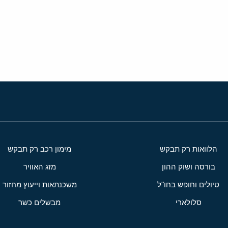
י
שור
הלוואות רק תבקש
מימון רכב רק תבקש
בורסה ושוק ההון
מזג האוויר
טיולים וחופש בחו"ל
משכנתאות וייעוץ מחזור
סלולארי
מבשלים כשר