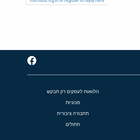
You must log in or register to reply here.
הלוואות לעסקים רק תבקש
מכוניות
תחבורה ציבורית
חתולים