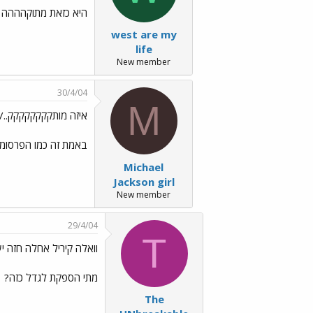
היא כזאת מתוקהההה ת
west are my
life
New member
30/4/04
M
איזה מותקקקקקקקק../images/Emo99.gif../images/Emo99.gif
באמת זה כמו הפרסומת
Michael
Jackson girl
New member
29/4/04
T
וואלה קיריל אחלה חזה יש 
מתי הספקת לגדל כזה?
ס
The