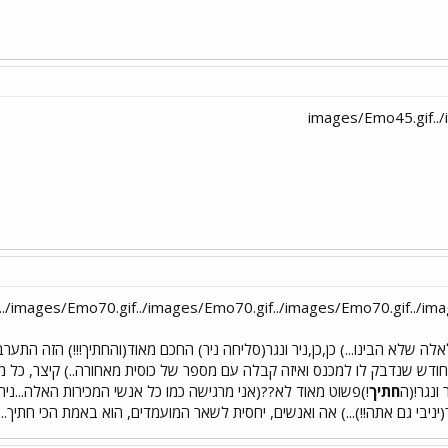
ה שלא הבינו...) כן,כן,ניר ונגר(סליחה ניר) החכם מאוד(והחתיך!!!) הזה התערב.
 ונגר!(ה
חתיך
!)פשוט מאוד לא??(אני מרגישה כמו כל אנשי המכירות האלה...ניר(
יניבי גם אתה!!)...) אה ואנשים, יחסית לשאר המועמדים, הוא באמת הכי חתיך...(