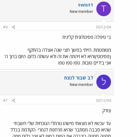
twist1
T
New member
#6
30/12/04
בי טיפלה פסיכולוגית קלינית
מטומטמת. הייתי במשך חצי שנה אצלה בהתקף
(פסיכוטי)והיא לא זיהתה את זה ולא עשתה כלום. היום ברוך ה'
אני בידיים טובות. טפו טפו טפו
לב שבור לנצח
ל
New member
#7
30/12/04
צודק
עד עכשיו לא מצאתי מישהו נורמלי הנוכחית שלי חשבתי
שהיא סבבה מסתבר שהיא מרחפת לגמרי
הקודמת בכלל
סחטה סחטה בירברה את המוח בסוף לא זוכר כלום ממה