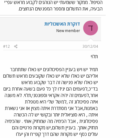
הטיפול. ממקור ששמעתי יש הנוהגים לקבוע מראש עפ"י
הבעיה, את התשלום ומספר המפגשים הנחוצים.
דוקרת האשכוליות
ד
New member
#12
30/12/04
תלוי
תמיד יש ויש בעניין הפסיכולוגים יש כאלו שתתחבר
אליהם יש כאלו שלא יש כאלו שקובעים מראש תשלום
יש כאלו שלא פגישה זה דבר שקבוע מראש
בד"כ,לפעמים הם יגידו לך כל פעם בשעה אחרת ביום
אחר,לפעמים זה יהיה אקראי וספונטני,תלוי. לא משנה
איזה פסיכולוג זה ,למשל שלי היא מטפלת
באמנות,אבל אני מסתדרת איתה מצוין אז אני נשארת
איתה , היא סוציאלית יותר ובקושי יש לה הכשרה
פסיכולוגית , אבל הכימיה מה שמחזיק אותי . שהכימיה
תחזיק אותך. בעניין תשלום,יש מקורות פרטיים והם
עולים כסף יש מקורות שהם דרך קופ"ח והן יעלו