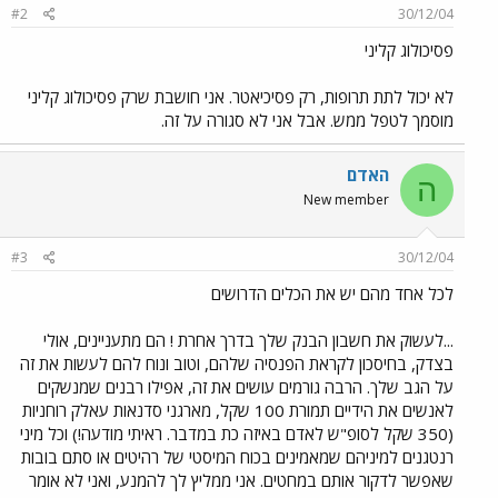
#2
30/12/04
פסיכולוג קליני
לא יכול לתת תרופות, רק פסיכיאטר. אני חושבת שרק פסיכולוג קליני
מוסמך לטפל ממש. אבל אני לא סגורה על זה.
האדם
ה
New member
#3
30/12/04
לכל אחד מהם יש את הכלים הדרושים
...לעשוק את חשבון הבנק שלך בדרך אחרת ! הם מתעניינים, אולי
בצדק, בחיסכון לקראת הפנסיה שלהם, וטוב ונוח להם לעשות את זה
על הגב שלך. הרבה גורמים עושים את זה, אפילו רבנים שמנשקים
לאנשים את הידיים תמורת 100 שקל, מארגני סדנאות עאלק רוחניות
(350 שקל לסופ"ש לאדם באיזה כת במדבר. ראיתי מודעה!) וכל מיני
רנטגנים למיניהם שמאמינים בכוח המיסטי של רהיטים או סתם בובות
שאפשר לדקור אותם במחטים. אני ממליץ לך להמנע, ואני לא אומר