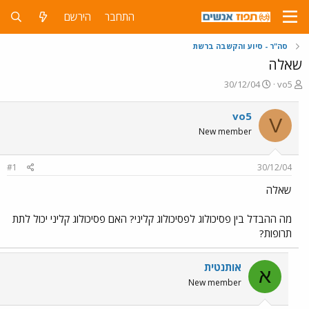
התחבר
הירשם
סה"ר - סיוע והקשבה ברשת
שאלה
פ
פ
30/12/04
vo5
ו
ו
ת
ר
vo5
V
ח
ס
New member
ה
ם
נ
ב
ו
ת
#1
30/12/04
ש
א
א
ר
שאלה
י
ך
מה ההבדל בין פסיכולוג לפסיכולוג קליני? האם פסיכולוג קליני יכול לתת
תרופות?
אותנטית
א
New member