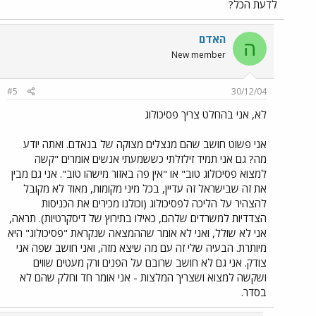
לדעת הכל?
האדם
ה
New member
#5
30/12/04
לא, אני בהחלט צריך פסיכולוג
אני פשוט חושב שהם מנצלים מצוקה של בנאדם. ואתה יודע
מה? גם אני תמיד זילזלתי כששמעתי אנשים אומרים "קשה
למצוא פסיכולוג טוב" או "אין פה באזור מישהו טוב". אני גם מבין
את זה שבישראל זה עדיין, בכל מיני מקומות, מאוד לא מקובל
להצהיר על הליכה לפסיכולוג (וכולנו מכירים את הכניסות
הצדדיות למשרדים שלהם, כאילו בתירוץ של דיסקרטיות). תראה,
אני לא שולל, ואני לא אומר שההמצאה שנקראת "פסיכולוג" היא
מיותרת. הבעיה שלי זה עם מה שיצא מזה, ואני חושב שפה אני
צודק. אני גם לא חושב שרובם על הפנים ורק מעטים שווים
ושקשה למצוא ושצריך המלצות - אני אומר חד וחלק שהם לא
בסדר.