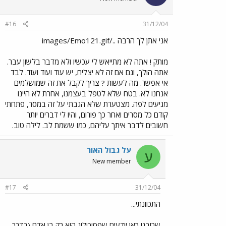
#16
31/12/04
אני אתן לך הרבה ../images/Emo121.gif
מותק ! אתה לא מתייאש לי עכשיו ולא מדבר בלשון עבר.
אתה הולך, וגם אם זה לא יצליח, יש עוד ועוד ועוד. לבד
אי אפשר. מה לעשות ? צריך לקבל את זה שמושלמים
אנחנו לא. בטח שלא לטפל בעצמנו, אחרת לא היינו
מגיעים לפה. מצטערת שלא הגבתי על זה במסר, פתחתי
קודם כל מסרים ואחר כך פורום, והיו לי דברים יותר
חשובים לדבר איתך עליהם, כמו ששמת לב. לילה טוב.
על גבול האור
ע
New member
#17
31/12/04
התכוונתי...
שרובנו כאן יודעים שפסיכולוג הוא רק בן אדם (בדרך