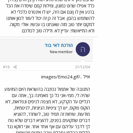
כלל אפילו שרוט כמונו), ומילות קסם שיסדרו את הכל
ברגע אין לו (וגם אם היה, יש לו אינטרס כלכלי לא
להשתמש בהם). אבל זה כן זה יכול לעזור לכוון אותנו
למקום יותר טוב מזה שאנחנו בו עכשיו. אולי. מקווה.
ולא התייאשתי. עדיין לא. ולילה טוב לכולכם.
הולכת לאי בוד
ה
New member
#18
31/12/04
אייל ../images/Emo24.gif
התגובה של אתמול נכתבה בהשראת היום המזעזע
שהיה לי, ממי-אני כל כך מאמינה בך, אתה עם
רגליים על הקרקע, לא מצפה לניסים ונפלאות, לא
הוקוס פוקוס, יש לך ציפיות הגיוניות, לגיטמיות,
מודעות. שיחות זה תמיד טוב, לשחרר, להוציא
דברים שתקועים בפנים, להוציא דברים שלא נוח
לך לדבר עליהם עם אף אחד אחר. אני דווקא נגד
הקלות הבלתי נסבלת שבה נותנים מרשמים