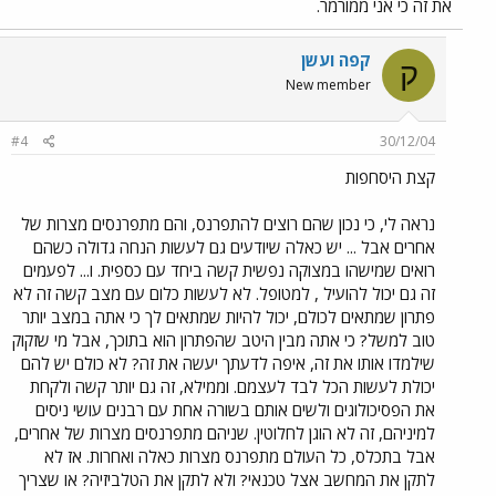
את זה כי אני ממורמר.
קפה ועשן
ק
New member
#4
30/12/04
קצת היסחפות
נראה לי, כי נכון שהם רוצים להתפרנס, והם מתפרנסים מצרות של
אחרים אבל ... יש כאלה שיודעים גם לעשות הנחה גדולה כשהם
רואים שמישהו במצוקה נפשית קשה ביחד עם כספית. ו... לפעמים
זה גם יכול להועיל , למטופל. לא לעשות כלום עם מצב קשה זה לא
פתרון שמתאים לכולם, יכול להיות שמתאים לך כי אתה במצב יותר
טוב למשל? כי אתה מבין היטב שהפתרון הוא בתוכך, אבל מי שזקוק
שילמדו אותו את זה, איפה לדעתך יעשה את זה? לא כולם יש להם
יכולת לעשות הכל לבד לעצמם. וממילא, זה גם יותר קשה ולקחת
את הפסיכולוגים ולשים אותם בשורה אחת עם רבנים עושי ניסים
למיניהם, זה לא הוגן לחלוטין. שניהם מתפרנסים מצרות של אחרים,
אבל בתכלס, כל העולם מתפרנס מצרות כאלה ואחרות. אז לא
לתקן את המחשב אצל טכנאי? ולא לתקן את הטלביזיה? או שצריך