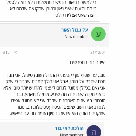
בי למשל בריאות הנפש הממשלתית לא רוצה לטפל
כי הם יודעים שאני גאון וכמובן שהקנאה שלהם לא
רוצה שאני אצליח קולט
על גבול האור
ע
New member
#15
31/12/04
הייתה רוח במפרשים
טוב, עד שסוף סוף קבעתי להתחיל (שוב) טיפול, אני מבין
מכם שחבל על הזמן
אבל אני הולך למרות שברור לי שרק
אני (אם בכלל) מסוגל לגרום לעצמי להרגיש יותר טוב, אלא
כי אני מקווה שזה יהיה מה שיניע אותי להתאמץ. כבר
הוכחתי ב6 שנים האחרונות שלבד אני לא מסוגל אפילו
לנסות. אני חושב שעצם הניסיון (פסיכולוג, רב, מנזר
שתקנים בהודו) הוא איזשהו ניסיון התמודדות עם הייאוש.
הולכת לאי בוד
ה
New member