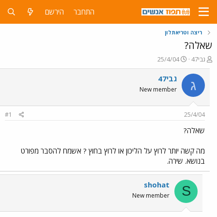
התחבר
הירשם
ריצה וטריאתלון
שאלה?
פ
פ
גבי47
25/4/04
ו
ו
ת
ר
גבי47
ג
ח
ס
New member
ה
ם
נ
ב
ו
ת
#1
25/4/04
ש
א
א
ר
שאלה?
י
ך
מה קשה יותר לרוץ על הליכון או לרוץ בחוץ ? אשמח להסבר מפורט
בנושא. שירה.
shohat
S
New member