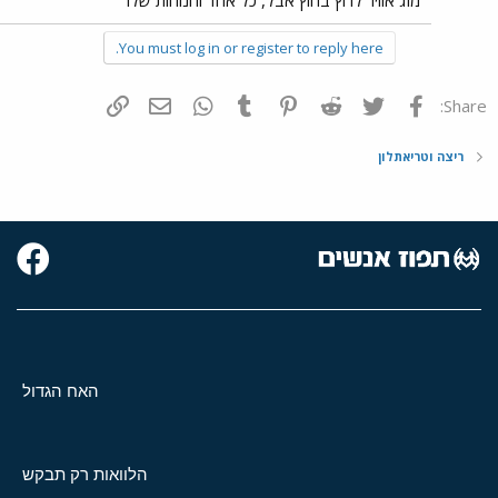
מזג אוויר לרוץ בחוץ אבל, כל אחד והנוחות שלו
You must log in or register to reply here.
פייסבוק
Twitter
Reddit
Pinterest
Tumblr
WhatsApp
דואר אלקטרוני
הוסף קישור
Share:
ריצה וטריאתלון
האח הגדול
הלוואות רק תבקש