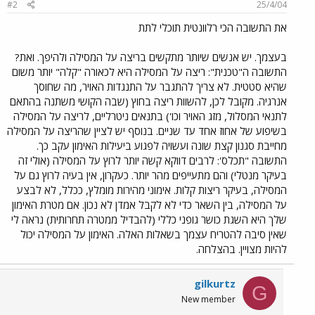
#2
25/4/04
את התשובה הכי רלוונטית תוכלי לתת
בעצמך. יש אנשים שיותר מתקשים בריצה על המסילה ולהיפך. ואת?
התשובה ה"טכנית": ריצה על המסילה היא לכאורה "קלה" יותר משום
שהיא סטטית. לא צריך להתגבר על התנגדות האויר, מה שחוסך
אנרגיה. מקובל לכן, להשוות ריצה בחוץ (שבה הקושי משתנה בהתאם
לתנאי המסלול, מזג האויר וכו') בתנאים ניטרליים, לריצה על המסילה
בשיפוע של אחוז אחד עד שניים. בנוסף יש לציין שהריצה על המסילה
מחייבת סגנון קצת שונה ועשויה לפגוע ביעילות האימון עקב כך.
התשובה "תכלס': לרבים דווקא קשה יותר לרוץ על המסילה (אולי זה
בעיקר מנטלי) והם מתעייפים מהר יותר. כעקרון, אין בעיה לרוץ גם על
המסילה, בעיקר ריצות קלות. אימוני מהירות מומלץ, ככלל, לא לבצע
על המסילה, בין השאר כדי לא לקבל אמדן לא נכון. אם מטרת האימון
שלך היא השגת כושר גופני כללי (להבדיל ממטרה תחרותית) נראה לי
שאין סיבה להטריח עצמך בשאלות האלה. האימון על המסילה יכול
להיות מצויין. בהצלחה.
gilkurtz
G
New member