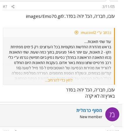
#7
3/11/05
עזבו, חבר'ה, הכל יהיה בסדר../images/Emo70.gif
נכתב ע"י mucool2:
עוד שתי תאונות....
בראש מהדורת החדשות המקומיות בכל הערוצים: רק 5 ימים מפתיחת
הקו - 2 תאונות, עם יותר מ-14 פצועים, בתוך כמה שעות. שתי התאונות
(כמו התאונה הראשונה במהלך נסיעת נסיון ביום חמישי) נגרמו ע"י כלי
רכב פרטיים שחצו צומת באור אדום. בעקבות התאונות היום הוחלט
להוריד את מהירות הנסיעה של האוטובוסים ל-10 מייל לשעה (16
קמ"ש) בצמתים, ונשקלת הוספת מחסומים. הפרדה מפלסית נפסלה
בגלל העלות הגבוהה עוד לפני הקמת הקו. לטענת מפקח המחוז זב
לחץ כדי להרחיב...
ירוסלבסקי (שהקו הזה הוא ה"בייבי" שלו) הורדת המהירות תוסיף לזמן
הנסיעה הכולל לא יותר מ-2 דקות. מתנגדי הקו במתכונתו הנוכחית
עזבו, חבר'ה, הכל יהיה בסדר
טוענים שמדובר במחדל, ושאם היו מקשיבים להם כל זה היה נמנע.
בארץ זה לא יקרה
מסוף כרמלית
מ
New member