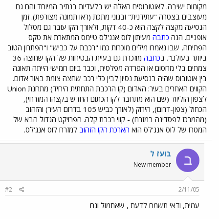
מקומות ישיבה. לאוטובוסים האלה יש בלעדיות בנתיב המיוחד והם גם
מעוצבים בצטרה "עתידנית" ובגוני מתכת (ראו תמונה מצורפת). זמן
הנסיעה מקצה לקצה הוא כ-40 דקות, ולאורך הקו עובר גם מסלול
אופניים. הנה
כתבה
מעיתון לוס אנג'לס טיימס המתארת את טקס
הפתיחה, שבו נאמרו מילים מוכרות כמו "רכבת על כביש" ו"הפתרון הטוב
ביותר בעולם". ב
כתבה
מוזכרת גם בעיית הבטיחות של הקו שחוצה 36
צמתים בלי מחסום או הפרדה מפלסית, וכבר ביום חמישי הייתה תאונה
בין אוטובוס שהיה בנסיעת נסיון לבין כלי רכב שחצה צומת באור אדום.
הקווים האחרים בעיר: האדום (קו הרכבת התחתית היחיד) מתחנת Union
לצפון הוליווד (שם הוא מתחבר לקו הכתום החדש בקצהו המזרחי),
הכחול (צפון-דרום), הירוק (לאורך כביש 105 בדרום העיר) והזהוב
(מהמרכז לפסדינה במזרח) - קווי רכבת קלה. הפרויקט הגדול הבא של
המטרו של לוס אנג'לס הוא
הארכת הקו הזהוב
למזרח לוס אנג'לס.
בועז ל
ב
New member
#2
2/11/05
עמית, ודאי תשמח לדעת , שאתמול וגם