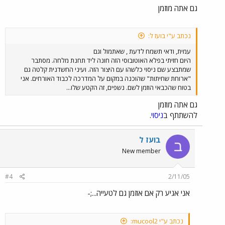
גם אתה מוזמן
נכתב ע"י בועז ל:
עמית, ודאי תשמח לדעת , שאתמול וגם
היום חזיתי בפלא האוטובוסי הזה חונה ליד תחנת מלחה. מסתבר
שמתבצע שם ניסוי כלשהו עם היצור הזה. ועיני החשדנית קלטה גם
"ארוחת שחיתות" שהוכנה במקום על המדרכה לכבוד האורחים. אני
בטוח שהכבאי הוזמן לשם. נשפים, זה הקטע שלו...
גם אתה מוזמן
להשתתף ב
ניסוי
.
בועז ל
ב
New member
#4
2/11/05
אני אגיע רק אם אוזמן גם לטעייה...;-
נכתב ע"י mucool2: