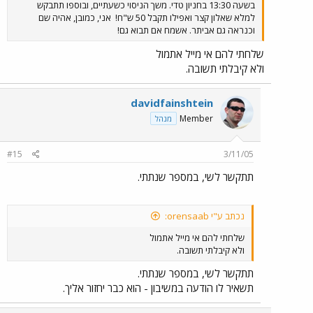
בשעה 13:30 בחניון טדי. משך הניסוי כשעתיים, ובוספו תתבקש
למלא שאלון קצר ואפילו תקבל 50 ש"ח!
אני, כמובן, אהיה שם
וכנראה גם אביתר. אשמח אם תבוא גם!
שלחתי להם אי מייל אתמול
ולא קיבלתי תשובה.
davidfainshtein
Member
מנהל
#15
3/11/05
תתקשר לשי, במספר שנתתי.
נכתב ע"י orensaab:
שלחתי להם אי מייל אתמול
ולא קיבלתי תשובה.
תתקשר לשי, במספר שנתתי.
תשאיר לו הודעה במשיבון - הוא כבר יחזור אליך.