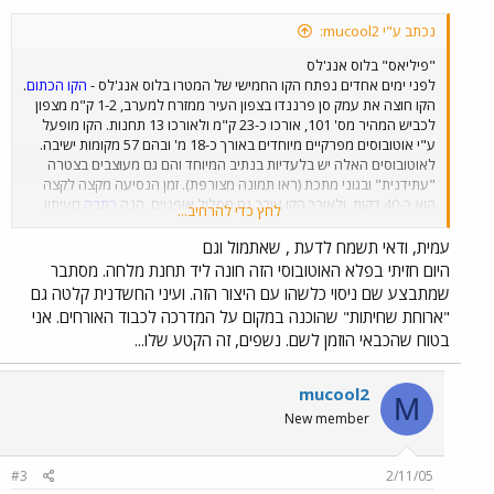
נכתב ע"י mucool2:
"פיליאס" בלוס אנג'לס
לפני ימים אחדים נפתח הקו החמישי של המטרו בלוס אנג'לס -
הקו הכתום
.
הקו חוצה את עמק סן פרננדו בצפון העיר ממזרח למערב, 1-2 ק"מ מצפון
לכביש המהיר מס' 101, אורכו כ-23 ק"מ ולאורכו 13 תחנות. הקו מופעל
ע"י אוטובוסים מפרקיים מיוחדים באורך כ-18 מ' ובהם 57 מקומות ישיבה.
לאוטובוסים האלה יש בלעדיות בנתיב המיוחד והם גם מעוצבים בצטרה
"עתידנית" ובגוני מתכת (ראו תמונה מצורפת). זמן הנסיעה מקצה לקצה
הוא כ-40 דקות, ולאורך הקו עובר גם מסלול אופניים. הנה
כתבה
מעיתון
לחץ כדי להרחיב...
לוס אנג'לס טיימס המתארת את טקס הפתיחה, שבו נאמרו מילים מוכרות
כמו "רכבת על כביש" ו"הפתרון הטוב ביותר בעולם". ב
כתבה
מוזכרת גם
עמית, ודאי תשמח לדעת , שאתמול וגם
בעיית הבטיחות של הקו שחוצה 36 צמתים בלי מחסום או הפרדה מפלסית,
היום חזיתי בפלא האוטובוסי הזה חונה ליד תחנת מלחה. מסתבר
וכבר ביום חמישי הייתה תאונה בין אוטובוס שהיה בנסיעת נסיון לבין כלי
שמתבצע שם ניסוי כלשהו עם היצור הזה. ועיני החשדנית קלטה גם
רכב שחצה צומת באור אדום. הקווים האחרים בעיר: האדום (קו הרכבת
"ארוחת שחיתות" שהוכנה במקום על המדרכה לכבוד האורחים. אני
התחתית היחיד) מתחנת Union לצפון הוליווד (שם הוא מתחבר לקו הכתום
בטוח שהכבאי הוזמן לשם. נשפים, זה הקטע שלו...
החדש בקצהו המזרחי), הכחול (צפון-דרום), הירוק (לאורך כביש 105 בדרום
העיר) והזהוב (מהמרכז לפסדינה במזרח) - קווי רכבת קלה. הפרויקט הגדול
הבא של המטרו של לוס אנג'לס הוא
הארכת הקו הזהוב
למזרח לוס
mucool2
M
אנג'לס.
New member
#3
2/11/05