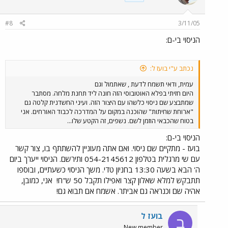
#8
3/11/05
הניסוי בי-ם:
נכתב ע"י בועז ל:
עמית, ודאי תשמח לדעת , שאתמול וגם
היום חזיתי בפלא האוטובוסי הזה חונה ליד תחנת מלחה. מסתבר
שמתבצע שם ניסוי כלשהו עם היצור הזה. ועיני החשדנית קלטה גם
"ארוחת שחיתות" שהוכנה במקום על המדרכה לכבוד האורחים. אני
בטוח שהכבאי הוזמן לשם. נשפים, זה הקטע שלו...
הניסוי בי-ם:
בועז - מתקיים שם ניסוי. ואם אתה מעוניין להשתתף בו, צור קשר
עם שי מרגלית בטלפון 054-2145612 ותירשם. הניסוי ייערך ביום
ה' הבא בשעה 13:30 בחניון טדי. משך הניסוי כשעתיים, ובוספו
תתבקש למלא שאלון קצר ואפילו תקבל 50 ש"ח!
אני, כמובן,
אהיה שם וכנראה גם אביתר. אשמח אם תבוא גם!
בועז ל
ב
New member