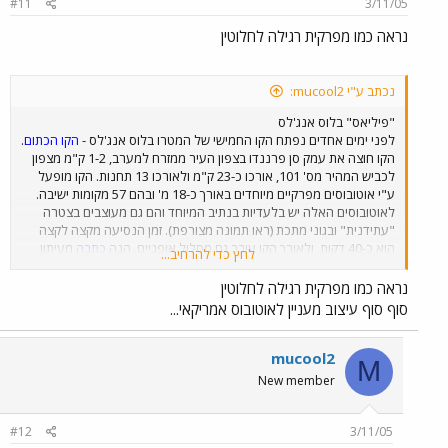
#11
3/11/05
נראה כמו מפרקית רגילה לחלוטין
נכתב ע"י mucool2:
"פיליאס" בלוס אנג'לס
לפני ימים אחדים נפתח הקו החמישי של המטרו בלוס אנג'לס -
הקו הכתום
.
הקו חוצה את עמק סן פרננדו בצפון העיר ממזרח למערב, 1-2 ק"מ מצפון
לכביש המהיר מס' 101, אורכו כ-23 ק"מ ולאורכו 13 תחנות. הקו מופעל
ע"י אוטובוסים מפרקיים מיוחדים באורך כ-18 מ' ובהם 57 מקומות ישיבה.
לאוטובוסים האלה יש בלעדיות בנתיב המיוחד והם גם מעוצבים בצטרה
"עתידנית" ובגוני מתכת (ראו תמונה מצורפת). זמן הנסיעה מקצה לקצה
הוא כ-40 דקות, ולאורך הקו עובר גם מסלול אופניים. הנה
כתבה
מעיתון
לחץ כדי להרחיב...
לוס אנג'לס טיימס המתארת את טקס הפתיחה, שבו נאמרו מילים מוכרות
כמו "רכבת על כביש" ו"הפתרון הטוב ביותר בעולם". ב
כתבה
מוזכרת גם
נראה כמו מפרקית רגילה לחלוטין
בעיית הבטיחות של הקו שחוצה 36 צמתים בלי מחסום או הפרדה מפלסית,
סוף סוף עיצוב מעניין לאוטובוס אמריקאי...
וכבר ביום חמישי הייתה תאונה בין אוטובוס שהיה בנסיעת נסיון לבין כלי
רכב שחצה צומת באור אדום. הקווים האחרים בעיר: האדום (קו הרכבת
התחתית היחיד) מתחנת Union לצפון הוליווד (שם הוא מתחבר לקו הכתום
mucool2
M
החדש בקצהו המזרחי), הכחול (צפון-דרום), הירוק (לאורך כביש 105 בדרום
New member
העיר) והזהוב (מהמרכז לפסדינה במזרח) - קווי רכבת קלה. הפרויקט הגדול
הבא של המטרו של לוס אנג'לס הוא
הארכת הקו הזהוב
למזרח לוס
אנג'לס.
#12
3/11/05