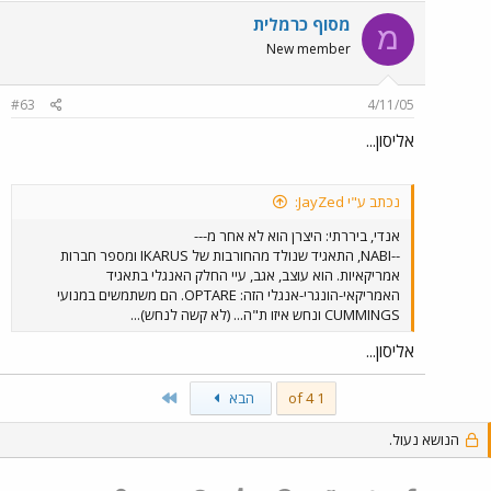
מסוף כרמלית
מ
New member
#63
4/11/05
אליסון...
נכתב ע"י JayZed:
אנדי, ביררתי: היצרן הוא לא אחר מ---
--NABI, התאגיד שנולד מהחורבות של IKARUS ומספר חברות
אמריקאיות. הוא עוצב, אגב, עיי החלק האנגלי בתאגיד
האמריקאי-הונגרי-אנגלי הזה: OPTARE. הם משתמשים במנועי
CUMMINGS ונחש איזו ת"ה... (לא קשה לנחש)...
אליסון...
Last
1 of 4
הבא
הנושא נעול.