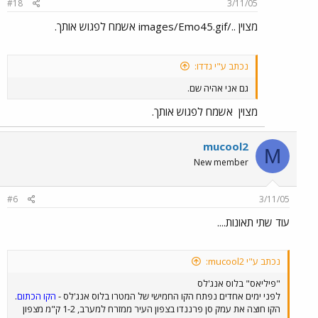
#18
3/11/05
מצוין ../images/Emo45.gif אשמח לפגוש אותך.
נכתב ע"י גדדו:
גם אני אהיה שם.
מצוין
אשמח לפגוש אותך.
mucool2
M
New member
#6
3/11/05
עוד שתי תאונות....
נכתב ע"י mucool2:
"פיליאס" בלוס אנג'לס
לפני ימים אחדים נפתח הקו החמישי של המטרו בלוס אנג'לס -
הקו הכתום
.
הקו חוצה את עמק סן פרננדו בצפון העיר ממזרח למערב, 1-2 ק"מ מצפון