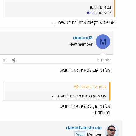
גם אתה מוזמן
להשתתף ב
ניסוי
.
אני אגיע רק אם אוזמן גם לטעייה...;-
mucool2
M
New member
#5
2/11/05
אל תדאג, לטעייה אתה תגיע
נכתב ע"י בועז ל:
אני אגיע רק אם אוזמן גם לטעייה...;-
אל תדאג, לטעייה אתה תגיע
כמו כולנו..
davidfainshtein
Member
מנהל