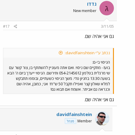
גדדו
ג
New member
#17
3/11/05
גם אני אהיה שם.
נכתב ע"י davidfainshtein:
הניסוי בי-ם:
בועז - מתקיים שם ניסוי. ואם אתה מעוניין להשתתף בו, צור קשר עם
שי מרגלית בטלפון 054-2145612 ותירשם. הניסוי ייערך ביום ה' הבא
בשעה 13:30 בחניון טדי. משך הניסוי כשעתיים, ובוספו תתבקש
למלא שאלון קצר ואפילו תקבל 50 ש"ח!
אני, כמובן, אהיה שם
וכנראה גם אביתר. אשמח אם תבוא גם!
גם אני אהיה שם.
davidfainshtein
Member
מנהל