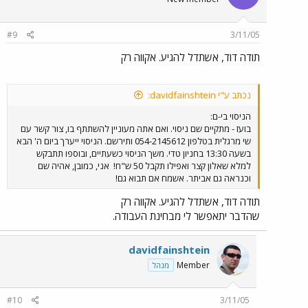
#9
3/11/05
תודה דוד, אשתדל להגיע. אקווה רק
נכתב ע"י davidfainshtein:
הניסוי בי-ם:
בועז - מתקיים שם ניסוי. ואם אתה מעוניין להשתתף בו, צור קשר עם
שי מרגלית בטלפון 054-2145612 ותירשם. הניסוי ייערך ביום ה' הבא
בשעה 13:30 בחניון טדי. משך הניסוי כשעתיים, ובוספו תתבקש
למלא שאלון קצר ואפילו תקבל 50 ש"ח!
אני, כמובן, אהיה שם
וכנראה גם אביתר. אשמח אם תבוא גם!
תודה דוד, אשתדל להגיע. אקווה רק
שהדבר יתאפשר לי מבחינת העבודה.
davidfainshtein
Member
מנהל
#10
3/11/05