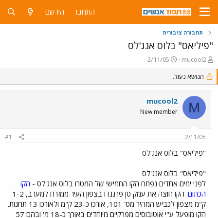
התחבר
הירשם
תחבורה ציבורית
"פיליאס" בלוס אנג'לס
פ
פ
2/11/05
mucool2
ו
ו
ת
הנושא נעול.
ר
ח
ס
ה
ם
mucool2
נ
ב
M
ו
ת
New member
ש
א
א
ר
#1
2/11/05
י
ך
"פיליאס" בלוס אנג'לס
"פיליאס" בלוס אנג'לס
לפני ימים אחדים נפתח הקו החמישי של המטרו בלוס אנג'לס -
הקו
הכתום
. הקו חוצה את עמק סן פרננדו בצפון העיר ממזרח למערב, 1-2
ק"מ מצפון לכביש המהיר מס' 101, אורכו כ-23 ק"מ ולאורכו 13 תחנות.
הקו מופעל ע"י אוטובוסים מפרקיים מיוחדים באורך כ-18 מ' ובהם 57