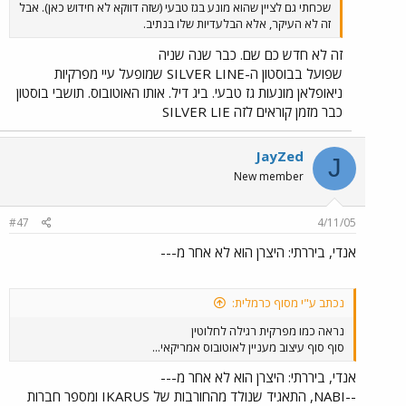
שכחתי גם לציין שהוא מונע בגז טבעי (שזה דווקא לא חידוש כאן). אבל
זה לא העיקר, אלא הבלעדיות שלו בנתיב.
זה לא חדש כם שם. כבר שנה שניה
שפועל בבוסטון ה-SILVER LINE שמופעל עיי מפרקיות
ניאופלאן מונעות גז טבעי. ביג דיל. אותו האוטובוס. תושבי בוסטון
כבר מזמן קוראים לזה SILVER LIE
JayZed
J
New member
#47
4/11/05
אנדי, ביררתי: היצרן הוא לא אחר מ---
נכתב ע"י מסוף כרמלית:
נראה כמו מפרקית רגילה לחלוטין
סוף סוף עיצוב מעניין לאוטובוס אמריקאי...
אנדי, ביררתי: היצרן הוא לא אחר מ---
--NABI, התאגיד שנולד מהחורבות של IKARUS ומספר חברות