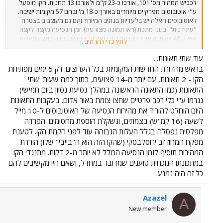
לכביש המהיר מס' 101, אורכו כ-23 ק"מ ולאורכו 13 תחנות. הקו מופעל
ע"י אוטובוסים מפרקיים מיוחדים באורך כ-18 מ' ובהם 57 מקומות ישיבה.
לאוטובוסים האלה יש בלעדיות בנתיב המיוחד והם גם מעוצבים בצטרה
"עתידנית" ובגוני מתכת (ראו תמונה מצורפת). זמן הנסיעה מקצה לקצה
הוא כ-40 דקות, ולאורך הקו עובר גם מסלול אופניים. הנה
כתבה
מעיתון
לחץ כדי להרחיב...
לוס אנג'לס טיימס המתארת את טקס הפתיחה, שבו נאמרו מילים מוכרות
כמו "רכבת על כביש" ו"הפתרון הטוב ביותר בעולם". ב
כתבה
מוזכרת גם
עוד שתי תאונות....
בעיית הבטיחות של הקו שחוצה 36 צמתים בלי מחסום או הפרדה מפלסית,
בראש מהדורת החדשות המקומיות בכל הערוצים: רק 5 ימים מפתיחת
וכבר ביום חמישי הייתה תאונה בין אוטובוס שהיה בנסיעת נסיון לבין כלי
הקו - 2 תאונות, עם יותר מ-14 פצועים, בתוך כמה שעות. שתי
רכב שחצה צומת באור אדום. הקווים האחרים בעיר: האדום (קו הרכבת
התאונות (כמו התאונה הראשונה במהלך נסיעת נסיון ביום חמישי)
התחתית היחיד) מתחנת Union לצפון הוליווד (שם הוא מתחבר לקו הכתום
נגרמו ע"י כלי רכב פרטיים שחצו צומת באור אדום. בעקבות התאונות
החדש בקצהו המזרחי), הכחול (צפון-דרום), הירוק (לאורך כביש 105 בדרום
היום הוחלט להוריד את מהירות הנסיעה של האוטובוסים ל-10 מייל
העיר) והזהוב (מהמרכז לפסדינה במזרח) - קווי רכבת קלה. הפרויקט הגדול
הבא של המטרו של לוס אנג'לס הוא
הארכת הקו הזהוב
למזרח לוס
לשעה (16 קמ"ש) בצמתים, ונשקלת הוספת מחסומים. הפרדה
אנג'לס.
מפלסית נפסלה בגלל העלות הגבוהה עוד לפני הקמת הקו. לטענת
מפקח המחוז זב ירוסלבסקי (שהקו הזה הוא ה"בייבי" שלו) הורדת
המהירות תוסיף לזמן הנסיעה הכולל לא יותר מ-2 דקות. מתנגדי הקו
במתכונתו הנוכחית טוענים שמדובר במחדל, ושאם היו מקשיבים להם
כל זה היה נמנע.
Azazel
A
New member