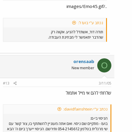
../images/Emo45.gif
נכתב ע"י בועז ל:
תודה דוד, אשתדל להגיע. אקווה רק
שהדבר יתאפשר לי מבחינת העבודה.
orensaab
O
New member
#13
3/11/05
שלחתי להם אי מייל אתמול
נכתב ע"י davidfainshtein:
הניסוי בי-ם:
בועז - מתקיים שם ניסוי. ואם אתה מעוניין להשתתף בו, צור קשר עם
שי מרגלית בטלפון 054-2145612 ותירשם. הניסוי ייערך ביום ה' הבא