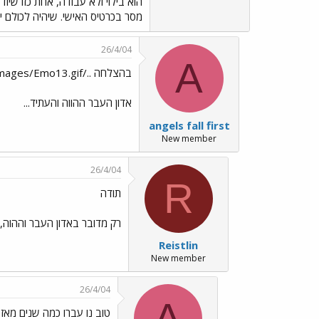
הוא בילוי ולא עבודה, אחת כזו שיו
מסר בכרטיס האישי. שיהיה לכולם
26/4/04
A
בהצלחה ../images/Emo13.gif
אדון העבר ההווה והעתיד...
angels fall first
New member
26/4/04
R
תודה
רק מדובר באדון העבר וההוה,
Reistlin
New member
26/4/04
A
טוב נו עברו כמה שנים מאז..