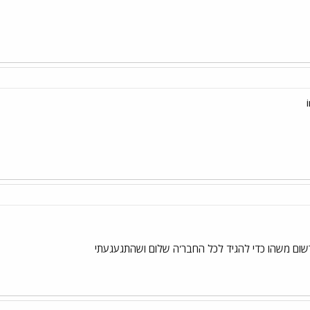
רשום משהו כדי להגיד לכל החבר'ה שלום ושהתגעגעתי