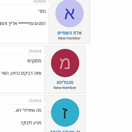
26/4/04
א
גמני
התגעגעתיייייייייייי אלייך והמוןןןן
אלת השמיים
New member
26/4/04
מ
מתוקה!!!
איזה דביקים נהיינו, הא?
מגנוליה3
New member
26/4/04
ז
מה איתי?לי לא..
מגיע חיבוק?
זה שהולך ולומד