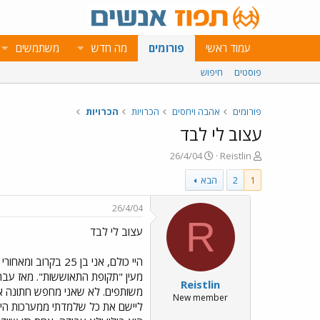
עמוד ראשי
פורומים
מה חדש
משתמשים
פוסטים
חיפוש
פורומים
אהבה ויחסים
הכרויות
הכרויות
עצוב לי לבד
פ
פ
26/4/04
Reistlin
ו
ו
1
2
הבא
ת
ר
ח
ס
ה
ם
26/4/04
נ
ב
R
עצוב לי לבד
ו
ת
ש
א
א
ר
היי כולם, אני בן
י
מעין "תקופת התאוששות". מאז עברו
Reistlin
ך
משותפים. לא שאני מחפש חתונה או ר
New member
ליישם את כל שלמדתי ממערכות היחס