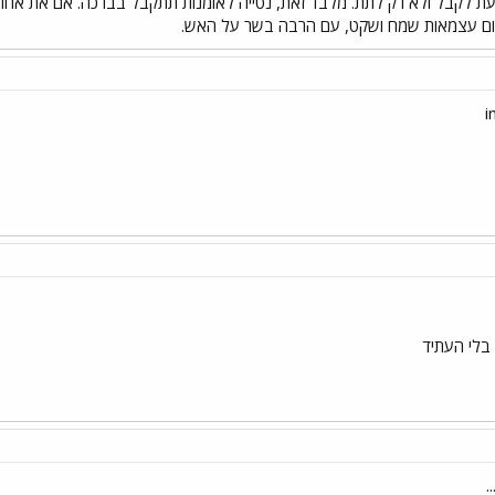
דעת לקבל ולא רק לתת. מלבד זאת, נטייה לאומנות תתקבל בברכה. אם את אחת כזו
 יום עצמאות שמח ושקט, עם הרבה בשר על האש.
 בלי העתיד
.