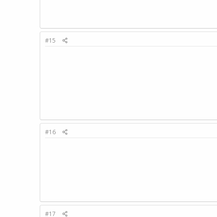
#15
#16
#17