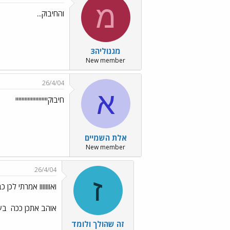
מ
והחיבוק...
מגנוליה3
New member
26/4/04
א
חיבוקייייייייייייייייייייי
אלת השמיים
New member
26/4/04
ז
ואווווווו אמרתי לכן כ
אוהב אתכן ככה
בע
זה שהולך ולומד