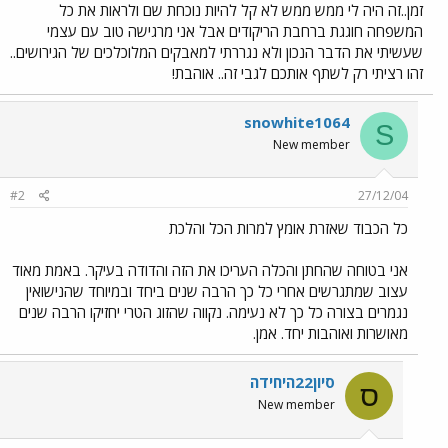
זמן..זה היה לי ממש ממש לא קל להיות נוכחת שם ולראות את כל
המשפחה חוגגת ברחבת הריקודים אבל אני מרגישה טוב עם עצמי
שעשיתי את הדבר הנכון ולא נגררתי למאבקים המלוכלכים של הגירושים..
זהו רציתי רק לשתף אותכם לגבי זה.. אוהבת!
snowhite1064
S
New member
#2
27/12/04
כל הכבוד שאזרת אומץ למרות הכל והלכת
אני בטוחה שהחתן והכלה העריכו את הזה והדודה בעיקר. באמת מאוד
עצוב שמתגרשים אחרי כל כך הרבה שנים ביחד ובמיוחד שהנישואין
נגמרים בצורה כל כך לא נעימה. נקווה שהזוג הטרי יחזיקו הרבה שנים
מאושרות ואוהבות יחד. אמן.
סיון22היחידה
ס
New member