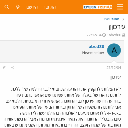
התחבר
הירשם
חמותי ואני
עידכוןןן
פ
פ
27/12/04
abcd80
ו
ו
ת
ר
abcd80
A
ח
ס
New member
ה
ם
נ
ב
ו
ת
#1
27/12/04
ש
א
א
ר
עידכוןןן
י
ך
לא הצלחתי להקפיץ את ההודעה שכתבתי לגבי הדילמה שלי ללכת
לחתונת האח של בעלה של אחותי שמתגרשים אז אני כותבת פה
בהודעה חדשה עידכון לגבי החתונה.. אמש אחרי התלבטויות הלכתי עם
אבי לחתונה והמשפחה של החתן ובייחוד הבעל של אחותי הופתעו
ב-ג-ד-ו-ל לראותנו מגיעים לאולם! זה בהחלט עשה לי הרגשה
טובה..ובכללי החתונה היתה מאוד אינטימית ונחמדה אבל הרגשתי אווירה
מעורבת של שמחה ועצב וזה דיי ברור..אחד מתחתן והשני מתגרש באותו