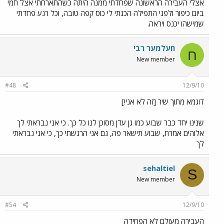
אצלי העבירה הראשונה שפחדתי ממנה היתה כשהתארחתי אצל חמי
ביום כיפור ולפני התפילה הכנתי לי כוס קפה טובה, וכל רגע פחדתי
שמישהו יכנס ויראה.
חעלמער רבי
ח
New member
#48
12/9/10
דוגמא מתוך שיר [זה לא אני!]
שנינו יחד כבר שבוע כמו גן עדן מסוכן לנו כל כך. כי אני נבראתי לך
אלוהים אמרת, שבוע תישאר פה, גם אני הרגשתי כך, כי אני נבראתי
לך
sehaltiel
S
New member
#54
12/9/10
העבירה מעולם לא הפחידה