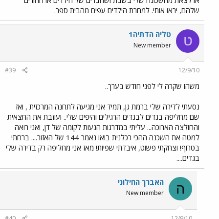
שלהם, יראו אותי. למחרת הילדים עפים מהבית ספר.
טליה הדתיה1
ט
New member
#39
12/9/10
משהו שקרה לי לפני חודש בערך..
נסעתי לדירה שלי ברמת גן, תמיד אני מגיעה לתחנה המרכזית , ואז
שם מחליפה בגדים לבגדים הרגילים והיפים שלי.. ועוזבת את החצאית
והחולצה הארוכה... עליתי במדרגות הנעות לקומה של דן, ואני רואה
למטה את השכנה ההכי רכלנית בואו נאמר 144 של האזור.... ברחתי
בטרוף! וצחקתי פשוט, איבדתי שפיות! מאז אני מחליפה רק בדירה שלי
בגדים....
האברך החילוני
ה
New member
#40
12/9/10