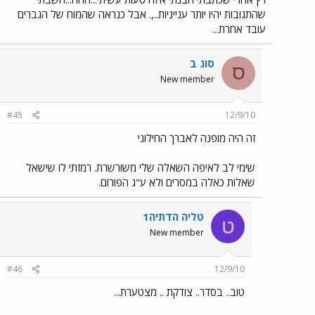
שהתגובות יהיו יותר ענייניות..,. אבל כנראה שהמוח של הגברים
עובד אחרת...
סוג ב
ס
New member
#45
12/9/10
זה היה מופנה לאברך החילוני
שימי לב לאיפה השאלה שלי משורשרת. רמזתי לו שישאל
שאלות כאלה במסרים ולא ע"ג הפורום.
טליה הדתיה1
ט
New member
#46
12/9/10
טוב.. בסדר.. צודקת .. מצטערת...