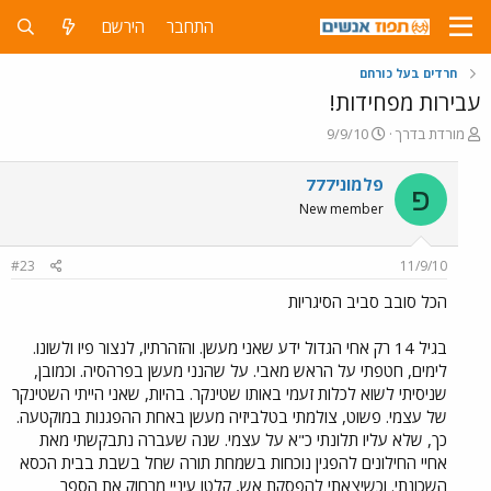
התחבר
הירשם
חרדים בעל כורחם
עבירות מפחידות!
פ
פ
מורדת בדרך
9/9/10
ו
ו
ת
ר
פלמוני777
פ
ח
ס
New member
ה
ם
נ
ב
ו
ת
#23
11/9/10
ש
א
א
ר
הכל סובב סביב הסיגריות
י
ך
בגיל 14 רק אחי הגדול ידע שאני מעשן. והזהרתיו, לנצור פיו ולשונו.
לימים, חטפתי על הראש מאבי. על שהנני מעשן בפרהסיה. וכמובן,
שניסיתי לשוא לכלות זעמי באותו שטינקר. בהיות, שאני הייתי השטינקר
של עצמי. פשוט, צולמתי בטלביזיה מעשן באחת ההפגנות במוקטעה.
כך, שלא עליו תלונתי כ"א על עצמי. שנה שעברה נתבקשתי מאת
אחיי החילונים להפגין נוכחות בשמחת תורה שחל בשבת בבית הכסא
השכונתי. וכשיצאתי להפסקת אש, קלטו עיניי מרחוק את הספר