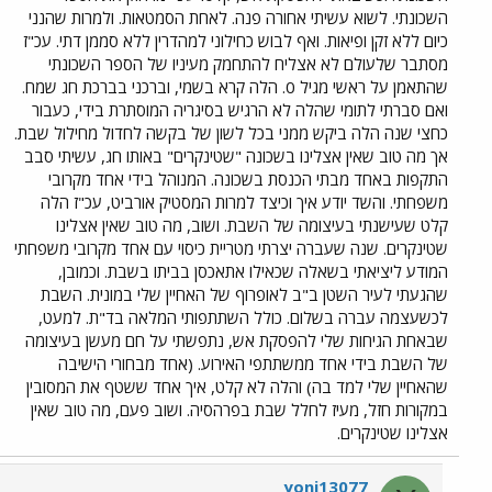
השכונתי. לשוא עשיתי אחורה פנה. לאחת הסמטאות. ולמרות שהנני
כיום ללא זקן ופיאות. ואף לבוש כחילוני למהדרין ללא סממן דתי. עכ"ז
מסתבר שלעולם לא אצליח להתחמק מעיניו של הספר השכונתי
שהתאמן על ראשי מגיל 0. הלה קרא בשמי, וברכני בברכת חג שמח.
ואם סברתי לתומי שהלה לא הרגיש בסיגריה המוסתרת בידי, כעבור
כחצי שנה הלה ביקש ממני בכל לשון של בקשה לחדול מחילול שבת.
אך מה טוב שאין אצלינו בשכונה "שטינקרים" באותו חג, עשיתי סבב
התקפות באחד מבתי הכנסת בשכונה. המנוהל בידי אחד מקרובי
משפחתי. והשד יודע איך וכיצד למרות המסטיק אורביט, עכ"ז הלה
קלט שעישנתי בעיצומה של השבת. ושוב, מה טוב שאין אצלינו
שטינקרים. שנה שעברה יצרתי מטריית כיסוי עם אחד מקרובי משפחתי
המודע ליציאתי בשאלה שכאילו אתאכסן בביתו בשבת. וכמובן,
שהגעתי לעיר השטן ב"ב לאופרוף של האחיין שלי במונית. השבת
לכשעצמה עברה בשלום. כולל השתתפותי המלאה בד"ת. למעט,
שבאחת הגיחות שלי להפסקת אש, נתפשתי על חם מעשן בעיצומה
של השבת בידי אחד ממשתתפי האירוע. (אחד מבחורי הישיבה
שהאחיין שלי למד בה) והלה לא קלט, איך אחד ששטף את המסובין
במקורות חזל, מעיז לחלל שבת בפרהסיה. ושוב פעם, מה טוב שאין
אצלינו שטינקרים.
yoni13077