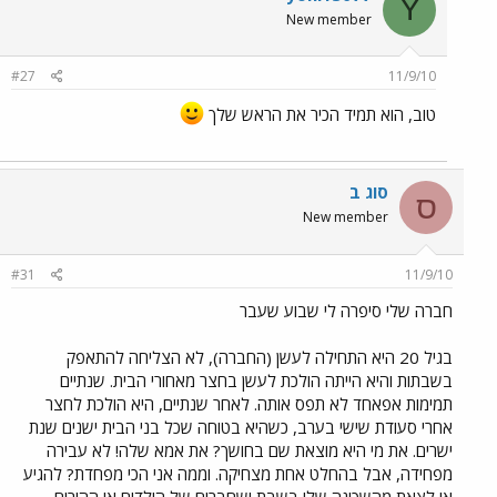
Y
New member
#27
11/9/10
טוב, הוא תמיד הכיר את הראש שלך
סוג ב
ס
New member
#31
11/9/10
חברה שלי סיפרה לי שבוע שעבר
בגיל 20 היא התחילה לעשן (החברה), לא הצליחה להתאפק
בשבתות והיא הייתה הולכת לעשן בחצר מאחורי הבית. שנתיים
תמימות אפאחד לא תפס אותה. לאחר שנתיים, היא הולכת לחצר
אחרי סעודת שישי בערב, כשהיא בטוחה שכל בני הבית ישנים שנת
ישרים. את מי היא מוצאת שם בחושך? את אמא שלה! לא עבירה
מפחידה, אבל בהחלט אחת מצחיקה. וממה אני הכי מפחדת? להגיע
או לצאת מהשכונה שלי בשבת ושחברים של הילדים או ההורים