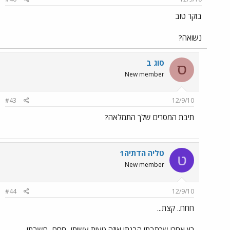
בוקר טוב
נשואה?
סוג ב
ס
New member
#43
12/9/10
תיבת המסרים שלך התמלאה?
טליה הדתיה1
ט
New member
#44
12/9/10
חחח.. קצת...
רץ אחרי שכתבתי הבנתי איזה טעות עשיתי...חחח...חשבתי