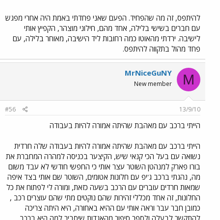
להיתפס, זה מה שהפחיד. הפעם שאני פחדתי באמת היה אחרי מפגש
עם חברים בשישי בלילה, אחד מהם, חילוני מוצהר, הקפיץ אותי
לישיבה. ירדתי מהאוטו כמה רחובות ליד הישיבה, מאוחר בלילה, עם
פחד מהול בתקווה להיתפס.
MrNiceGuNY
M
New member
#56
13/9/10
הייתי ברכב עם מאהבת שהיתה אמורה להיות בעבודה
הייתי ברכב עם מאהבת שהיתה אמורה להיות בעבודה שלה חרדית
נשואה עם בעל הכי קנאי שיש, הקיצער בכניסה למהרה המחברת את
בורו פארק למנהטן השוטר עצר אותי כי החפשי חודשי לא עבד משום
מה, נהגתי ברכב ג'יפ עם חלונות אטומים, השוטר שם אותי בצד איפה
שמאות חרדים עוברים עם הרכב בשעה כזאת, ומורה לי לפתוח את כל
החלונות, זה אחד מכללי זהירות שהם נוקטים מתי שהם עוצרים רכב ,
כמובן חבר עבר וראה אותי עם ההיא באחורה, היא היתה צריכה
להתקשר לבעלה ולספר סיפור מהאגדות שיסביר למה היא ברכב