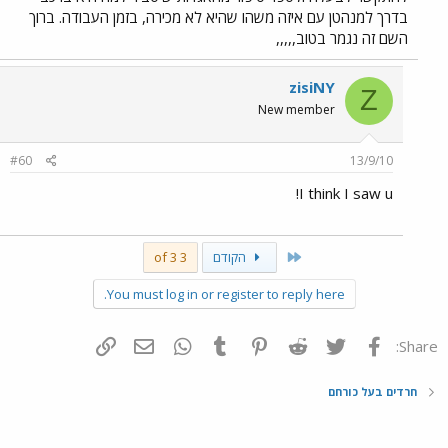
בדרך למנהטן עם איזה משהו שהיא לא מכירה, בזמן העבודה. ברוך
השם זה נגמר בטוב,,,,,
zisiNY
Z
New member
#60
13/9/10
I think I saw u!
First
הקודם
3 of 3
You must log in or register to reply here.
פייסבוק
Twitter
Reddit
Pinterest
Tumblr
WhatsApp
דואר אלקטרוני
הוסף קישור
Share:
חרדים בעל כורחם