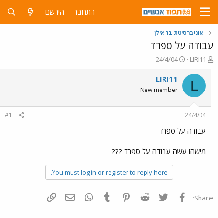
התחבר
הירשם
אוניברסיטת בר אילן
עבודה על ספרד
פ
פ
24/4/04
LIRI11
ו
ו
ת
ר
LIRI11
L
ח
ס
New member
ה
ם
נ
ב
ו
ת
#1
24/4/04
ש
א
א
ר
עבודה על ספרד
י
ך
מישהו עשה עבודה על ספרד ???
You must log in or register to reply here.
פייסבוק
Twitter
Reddit
Pinterest
Tumblr
WhatsApp
דואר אלקטרוני
הוסף קישור
Share: