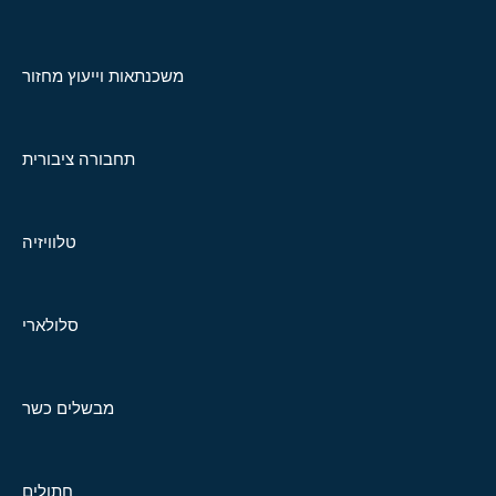
משכנתאות וייעוץ מחזור
תחבורה ציבורית
טלוויזיה
סלולארי
מבשלים כשר
חתולים