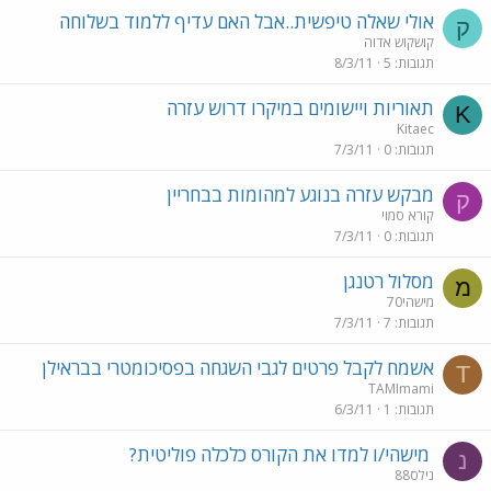
אולי שאלה טיפשית..אבל האם עדיף ללמוד בשלוחה
ק
קושקוש אדוה
תגובות
5
8/3/11
תאוריות ויישומים במיקרו דרוש עזרה
K
Kitaec
תגובות
0
7/3/11
מבקש עזרה בנוגע למהומות בבחריין
ק
קורא סמוי
תגובות
0
7/3/11
מסלול רטנגן
מ
מישהי70
תגובות
7
7/3/11
אשמח לקבל פרטים לגבי השגחה בפסיכומטרי בבראילן
T
TAMImami
תגובות
1
6/3/11
מישהי/ו למדו את הקורס כלכלה פוליטית?
נ
נילס88