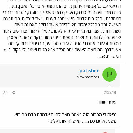
התייעץ עם כל אנשיי הארמון מרוב התרגשות, איבד כל תאבון. מינה
צוות מיוחד וועדה מלכותית, העניק להם גושפנקה חוקית, לעבור ברחבי
הממלכה , בכל בית לדגום ומי שייסרב לענות - ישר לגרדום. מה תרצה
האישה יותר מהכל? יהלומים? ילדים? אושר גדול? האם זה משהו
גשמי, רוחני, שניהם? מי יידע/תדע לענות, למלך לעזור עם תשובה עוד
שבוע עליו לחזור. במחשבה נוספת הייתי אמור בנקודה זאת להפסיק
הסיפור ולעודד אתכם להגיב ולעזור למלך אז, חברים/חברות קדימה
צאו לדרך. מה רוצה האישה יותר מכל? אנא הגיבו ואימרו לי בקול. (-:d
המשך יבוא....
patishon
P
New member
#6
23/5/01
עינת !!!!!!!!!!
נראה לי הבחור הזה באמת רוצה להיות אדמדם מדם מה הוא
משגע אותנו ככה....... מי שלח אותו עלינו?