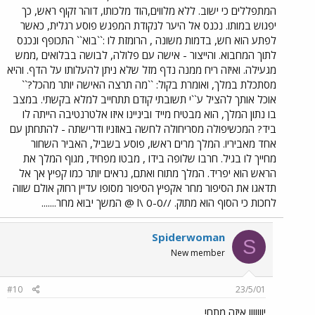
המתפללים כי ישוב. ללא מלווים,הוד מלכותו, דוהר זקוף ראש, כך
יפגוש במותו. נכנס אל היער לנקודת המפגש פוסע רגלית, כאשר
לפתע הוא חש, בדמות משונה , הרומזת לו :``בוא`` התכופף ונכנס
לתוך המחבוא. והייצור - אישה עם פלולה, לבושה בבלואים ,ממש
מגעילה. ואיזה ריח ממנה נדף מזל שלא ניתן להעלותו על הדף. והיא
מסתכלת במלך, ואומרת בקול: ``מה תרצה האישה יותר מהכל?``
אוכל אותך להציל ע``י תשובתי קודם תתחייב למלא בקשתי. במצב
בו נתון המלך, הוא מבטיח מייד וביניינו איזו אלטרנטיבה הייתה לו
ביד? המכשיפולה מסריחולה לחשה באוזניו ודרישתה - להתחתן עם
אחד מאביריו. המלך מרים ראשו, פוסע בשביל, האביר השחור
מחייך לו בגיל. חרבו שלופה בידו , מבטו מפחיד, מגוף המלך את
הראש הוא יפריד. המלך מתוח ואתם, נראים יותר כמו קפיץ אך אל
תדאגו את הסיפור מחר אקפיץ הסיפור מסופו עדיין רחוק אולם שווה
לחכות כי הסוף הוא מתוק. //l\ 0-0 @ המשך יבוא מחר.......
Spiderwoman
S
New member
#10
23/5/01
יווווווו איזה מתח!