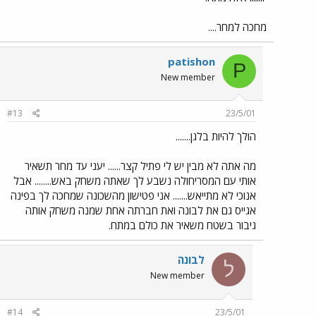
מחכה למחר....
patishon
P
New member
#13
23/5/01
הולך להיות בלגן.......
מה אתה לא מבין יש לי פתיל קצר...... יעני עד מחר תשאיר
אותי עם המסריחולה נשבע לך שאתה משחק באש........ אבל
אנוכי לא מתייאש....... אני פטישון מהשכונה שמחכה לך בפינה
אגייס גם את לבונה ואת חברתה אחת שמנה משחק אותה
גיבור בשטח משאיר את כולם במתח.
לבונה
ל
New member
#14
23/5/01