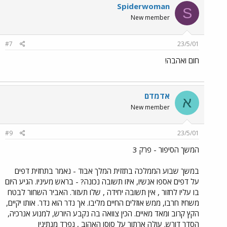
Spiderwoman
S
New member
#7
23/5/01
חום ואהבה!
אדמדם
א
New member
#9
23/5/01
המשך הסיפור - פרק 3
במשך שבוע הממלכה בתזזית המלך אבוד - נאמר בתחזית דפים
על דפים אספו אנשיו, איזו תשובה נכונה? - בראש מעיניו. הגיע היום
בו עליו לחזור , אין תשובה יחידה , שלו תעזור. האביר השחור לבטח
משחיז חרבו, ממש אוזלים החיים מליבו. אך נדר הוא נדר. אותו יקיים,
הקץ קרוב ומאד מאיים. הכין צוואה בה נקבע היורש, למנוע אנרכיה,
הסדר דורש. עולה ארתור על סוסו האהוב , נפרד מנתיניו