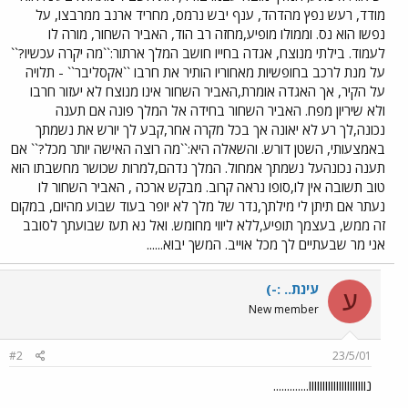
מודד, רעש נפץ מהדהד, ענף יבש נרמס, מחריד ארנב ממרבצו, על
נפשו הוא נס. וממולו מופיע,מחזה רב הוד, האביר השחור, מורה לו
לעמוד. בילתי מנוצח, אגדה בחייו חושב המלך ארתור:``מה יקרה עכשיו?``
על מנת לרכב בחופשיות מאחוריו הותיר את חרבו ``אקסליבר`` - תלויה
על הקיר, אך האגדה אומרת,האביר השחור אינו מנוצח לא יעזור חרבו
ולא שיריון מפח. האביר השחור בחידה אל המלך פונה אם תענה
נכונה,לך רע לא יאונה אך בכל מקרה אחר,קבע לך יורש את נשמתך
באמצעותי, השטן דורש. והשאלה היא:``מה רוצה האישה יותר מכל?`` אם
תענה נכונהעל נשמתך אמחול. המלך נדהם,למרות שכושר מחשבתו הוא
טוב תשובה אין לו,סופו נראה קרוב. מבקש ארכה , האביר השחור לו
נעתר אם תיתן לי מילתך,נדר של מלך לא יופר בעוד שבוע מהיום, במקום
זה ממש, בעצמך תופיע,ללא ליווי מחומש. ואל נא תעז שבועתך לסובב
אני מר שבעתיים לך מכל אוייב. המשך יבוא......
עינת.. :-)
ע
New member
#2
23/5/01
נווווווווווווווווווווו.............