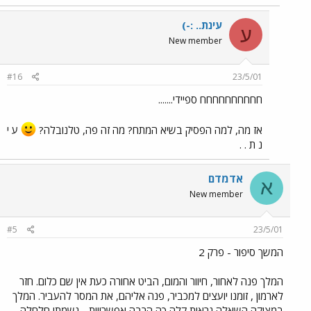
עינת.. :-)
ע
New member
#16
23/5/01
חחחחחחחחחח ספיידי.......
אז מה, למה הפסיק בשיא המתח? מה זה פה, טלנובלה?
ע י
נ ת . .
אדמדם
א
New member
#5
23/5/01
המשך סיפור - פרק 2
המלך פנה לאחור, חיוור והמום, הביט אחורה כעת אין שם כלום. חזר
לארמון , זומנו יועצים למכביר, פנה אליהם, את המסר להעביר. המלך
במצוקה,השאלה נראית קלה כה הרבה אפשרויות - נשמתו חלחלה.