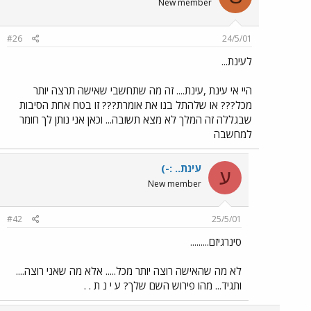
New member
#26
24/5/01
לעינת...
היי אי עינת ,עינת.... זה מה שתחשבי שאישה תרצה יותר
מכל??? או שלהתל בנו את אומרת??? זו בטח אחת הסיבות
שבגללה זה המלך לא מצא תשובה... וכאן אני נותן לך חומר
למחשבה
עינת.. :-)
ע
New member
#42
25/5/01
סינרגיזם.........
לא מה שהאישה רוצה יותר מכל..... אלא מה שאני רוצה....
ותגיד... מהו פירוש השם שלך? ע י נ ת . .