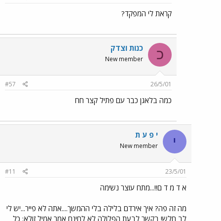
קראת לי המפקד?
כנות וצדק
כ
New member
#57
26/5/01
כמה בלאגן כבר עם פתיל קצר חח
י פ ע ת
י
New member
#11
23/5/01
א ד מ ד ם!!...מתח עוצר נשימה
מה זה פה? איך אירדם בלילה בלי ההמשך....אתה לא פייר...יש לי
לב חלש! בקשר לבעת הפלולה לא לחינם אמר אמיל זולא: כל