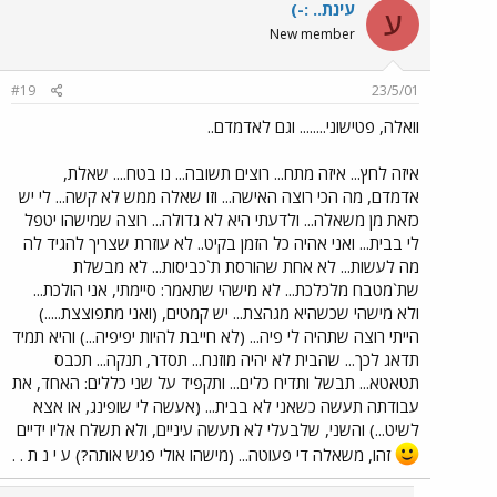
עינת.. :-)
ע
New member
#19
23/5/01
וואלה, פטישוני........ וגם לאדמדם..
איזה לחץ... איזה מתח... רוצים תשובה... נו בטח.... שאלת,
אדמדם, מה הכי רוצה האישה... וזו שאלה ממש לא קשה... לי יש
כזאת מן משאלה... ולדעתי היא לא גדולה... רוצה שמישהו יטפל
לי בבית... ואני אהיה כל הזמן בקיט.. לא עוזרת שצריך להגיד לה
מה לעשות... לא אחת שהורסת ת`כביסות... לא מבשלת
שת`מטבח מלכלכת... לא מישהי שתאמר: סיימתי, אני הולכת...
ולא מישהי שכשהיא מגהצת... יש קמטים, (ואני מתפוצצת.....)
הייתי רוצה שתהיה לי פיה... (לא חייבת להיות יפיפיה...) והיא תמיד
תדאג לכך... שהבית לא יהיה מוזנח... תסדר, תנקה... תכבס
תטאטא... תבשל ותדיח כלים... ותקפיד על שני כללים: האחד, את
עבודתה תעשה כשאני לא בבית... (אעשה לי שופינג, או אצא
לשיט...) והשני, שלבעלי לא תעשה עיניים, ולא תשלח אליו ידיים
זהו, משאלה די פעוטה... (מישהו אולי פגש אותה?) ע י נ ת . .