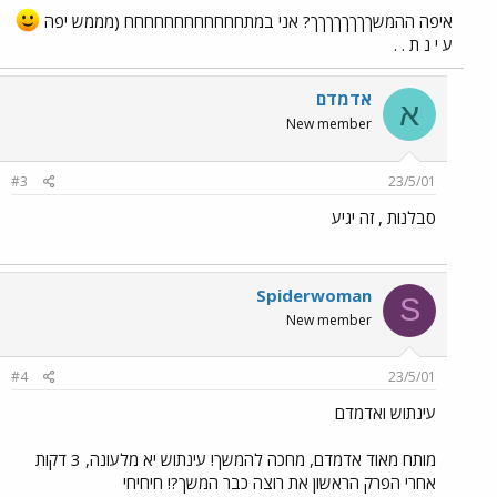
איפה ההמשךךךךךךךך? אני במתחחחחחחחחחחחח (מממש יפה
ע י נ ת . .
אדמדם
א
New member
#3
23/5/01
סבלנות , זה יגיע
Spiderwoman
S
New member
#4
23/5/01
עינתוש ואדמדם
מותח מאוד אדמדם, מחכה להמשך! עינתוש יא מלעונה, 3 דקות
אחרי הפרק הראשון את רוצה כבר המשך?! חיחיחי