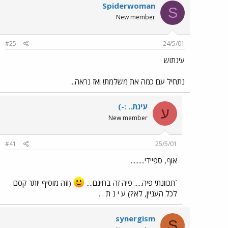
Spiderwoman
S
New member
#25
24/5/01
עינתוש
נתחיל עם כמה את משלמת! ואז נראה...
עינת.. :-)
ע
New member
#41
25/5/01
אוף, ספיידי.........
`תכוונתי פיה..... פיה זה בחינם....
(וזה מוסיף יותר קסם
לכל העניין, לא?) ע י נ ת . .
synergism
S