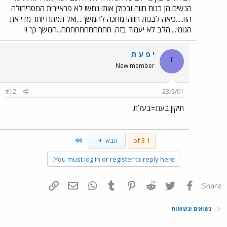
הנשים הן בנות חווה ובכולן אותו נחש! לא פראיירית המסריחולה
הזו.....כיאה לבנות חווה! מחכה להמשך....ואל תמתח יותר מדי את
הגומי....הלב לא יעמוד בזה. חחחחחחחחחחח...המשך כך !!
י פ ע ת
י
New member
#12
23/5/01
תיקון:בעת=בעלת
Last
1 of 3
הבא
You must log in or register to reply here.
פייסבוק
Twitter
Reddit
Pinterest
Tumblr
WhatsApp
דואר אלקטרוני
הוסף קישור
Share:
נשואים ונשואות