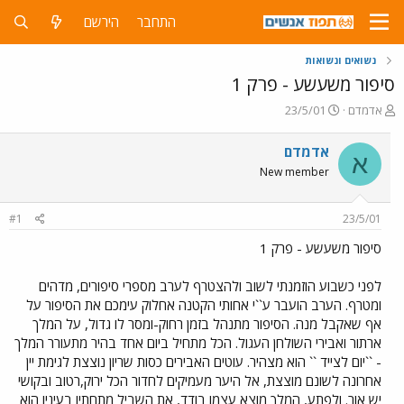
התחבר
הירשם
נשואים ונשואות
סיפור משעשע - פרק 1
פ
פ
אדמדם
23/5/01
ו
ו
ת
ר
אדמדם
א
ח
ס
New member
ה
ם
נ
ב
ו
ת
#1
23/5/01
ש
א
א
ר
סיפור משעשע - פרק 1
י
ך
לפני כשבוע הוזמנתי לשוב ולהצטרף לערב מספרי סיפורים, מדהים
ומטרף. הערב הועבר ע``י אחותי הקטנה אחלוק עימכם את הסיפור על
אף שאקבל מנה. הסיפור מתנהל בזמן רחוק-ומסר לו גדול, על המלך
ארתור ואבירי השולחן העגול. הכל מתחיל ביום אחד בהיר מתעורר המלך
- ``יום לצייד `` הוא מצהיר. עוטים האבירים כסות שריון נוצצת לגימת יין
אחרונה לשונם מוצצת, אל היער מעמיקים לחדור הכל ירוק,רטוב ובקושי
יש אור. ולפתע, המלך מוצא עצמו בודד, את השביל מתחתיו בעיניו הוא