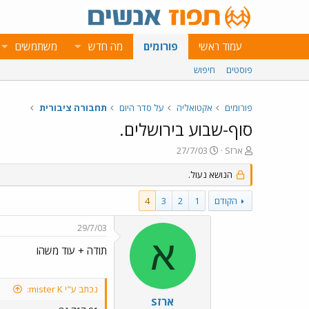
עמוד ראשי
פורומים
מה חדש
משתמשים
פוסטים
חיפוש
פורומים
אקטואליה
על סדר היום
תחבורה ציבורית
סוף-שבוע בירושלים.
פ
פ
ארזS
27/7/03
ו
ו
ת
ר
הנושא נעול.
ח
ס
ה
ם
הקודם
1
2
3
4
נ
ב
ו
ת
29/7/03
ש
א
א
א
ר
תודה + עוד משהו
י
ך
נכתב ע"י mister K:
ארזS