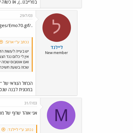
בפרייבט...), אז כשזה
29/7/03
ל
../images/Emo153.gif ../images/Emo5.gif ../images/Emo118.gif ../images/Emo70.gif
נכתב ע"י ארזS:
ליילנד
יש בעייה לעשות הד
New member
אין לי כלום נגד הצ
ואם אוטובוס שכזה י
שכזה בשעת חשיכה, מ
הכחול הנוראי של "
במכונית לבנה שנסע
31/7/03
M
אני אוהד שרוף של מכ
נכתב ע"י ליילנד: