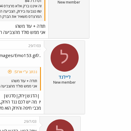
84-717-01
New member
המרצדס משאיר את הברק הרח
תודה + עוד משהו
אני ממש סולד מהצביעה הירו
29/7/03
ל
../images/Emo153.gif|הדגש|ירוק|סדגש|../images/Emo153.gif
נכתב ע"י ארזS:
ליילנד
תודה + עוד משהו
New member
אני ממש סולד מהצביעה הי
|הדגש|ירוק|סדגש|
יו
מה יש לכם נגד הירוק, 
מכבי חיפה והירוק הוא מ
29/7/03