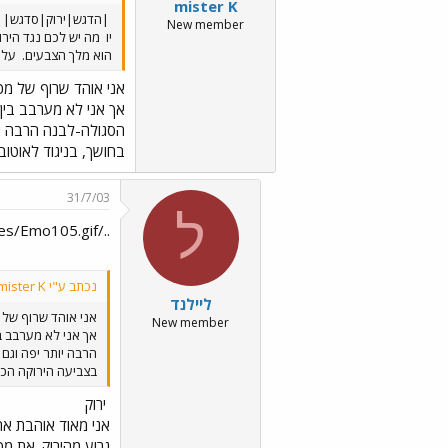
mister K
|הדגש|ירוק|סדגש|
New member
יו
מה יש לכם נגד הירוק
הוא מלך הצבעים.
על ה
אני אוהד שרוף של מכ
אך אני לא מערבב בין
הסגולה-לבנה הרבה יות
בחושך, בניגוד לאוטוב
31/7/03
ל
../images/Emo105.gif ירוק ../images/Emo70.gif../images/Emo6.gif
נכתב ע"י mister K:
ליילנד
אני אוהד שרוף של 
New member
אך אני לא מערבב ב
הרבה יותר יפה וגם 
בצביעה הירוקה הכ
ירוק
אני מאוד אוהבת את 
גרוע מהירוק. את מ