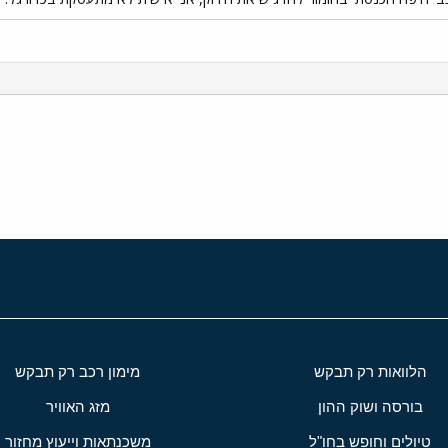
י
שור
הלוואות רק תבקש
מימון רכב רק תבקש
בורסה ושוק ההון
מזג האוויר
טיולים וחופש בחו"ל
משכנתאות וייעוץ מחזור