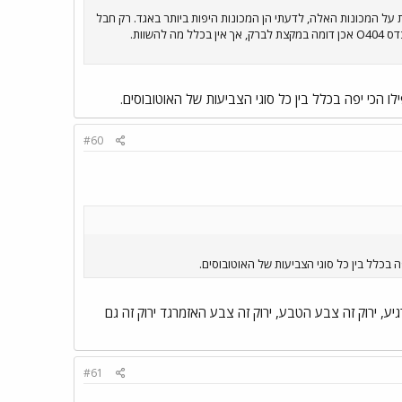
אני פשוט מת על המכונות האלה, לדעתי הן המכונות היפות ביותר באגד. רק חבל
שזו נצבעה בירוק, הצביעה המקורית שלה היא כמובן הצביעה הסגולה-לבנה היפה הרבה יותר מזו הירוקה. מאחור המרצדס O404 אכן דומה במקצת לברק, אך אין בכלל מה להשוות.
 הכי יפה בכלל בין כל סוגי הצביעות של האוטובוסים.
#60
 בכלל בין כל סוגי הצביעות של האוטובוסים.
יע, ירוק זה צבע הטבע, ירוק זה צבע האזמרגד ירוק זה גם
#61