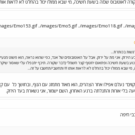
 קורה לאוטובוס שכזה בשעת חשיכה, מי שבא ממולו יכול בהחלט לא לראות אותו 
גשות בכותרת...
בע הירוק. אני מת על ירוק. אבל על האוטובוסים של אגד, כפי שהוא נראה, הוא פשוט מגעיל
נוע בשעת חשיכה ופתאום יחטוף קצר חשמלי (דבר שקורה. תיכף יתנפלו עלי שאסור שיקרה. 
י שבא ממולו יכול בהחלט לא לראות אותו !!! ותחשבי/תחשבו על זה...
קווים" נעלם אפילו אחר הצהרים, הוא מאוד מתמזג עם הנוף, ובחושך כל
עם קצר
ה בלי אורות והתגלתה ברגע האחרון, השם ישמור, אני נשארת בעד הירוק.
בי חיפה