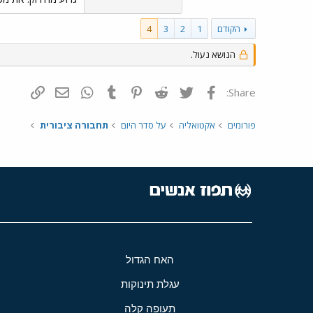
הקודם
1
2
3
4
הנושא נעול.
פייסבוק
Twitter
Reddit
Pinterest
Tumblr
WhatsApp
דואר אלקטרונ
הוסף קי
Share:
פורומים
אקטואליה
על סדר היום
תחבורה ציבורית
האח הגדול
עגלת תינוקות
תעופה קלה