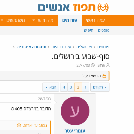
עמוד ראשי
פורומים
מה חדש
משתמשים
פוסטים
חיפוש
פורומים
אקטואליה
על סדר היום
תחבורה ציבורית
סוף-שבוע בירושלים.
פ
פ
ארזS
27/7/03
ו
ו
ת
ר
הנושא נעול.
ח
ס
ה
ם
הקודם
1
2
3
4
הבא
נ
ב
ו
ת
28/7/03
ש
א
ע
א
ר
מדובר במרצדס O405
י
ך
נכתב ע"י ארזS:
עומרי עטר