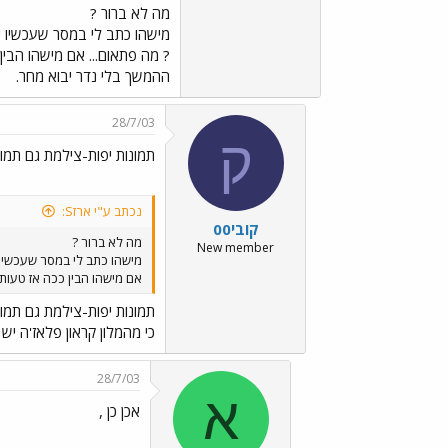
מה לא ברור ?
מישהו כתב לי במסר שעכשיו י
? מה פתאום... אם מישהו הבי
ההמשך בלי נדר יבוא מחר.
28/7/03
ק
תמונות יפות-צילמת גם תמונ
נכתב ע"י ארזS:
קובי00
מה לא ברור ?
New member
מישהו כתב לי במסר שעכשיו
אם מישהו הבין ככה אז טעות
תמונות יפות-צילמת גם תמונ
כי מהמלון קראון פלאז'ה יש
28/7/03
א
אכן כן ,