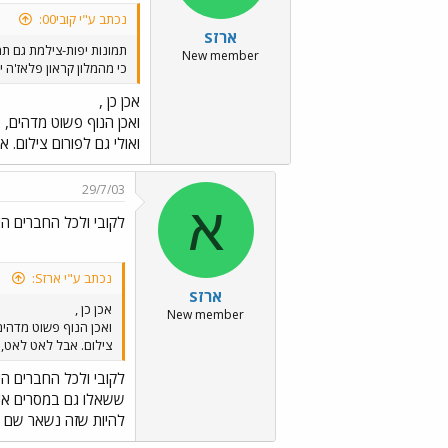
נכתב ע"י קובי00:
ארזS
תמונות יפות-צילמת גם תמ
New member
כי מהמלון קראון פלאז'ה 
אכן כן ,
ואכן הנוף פשוט מדהים, 
ואולי גם לפורום צילום. 
29/7/03
א
לקובי ולכל החברים הי
נכתב ע"י ארזS:
ארזS
אכן כן ,
New member
ואכן הנוף פשוט מדהים
צילום. אבל לאט לאט, א
לקובי ולכל החברים הי
ששאלו גם במסרים איש
להיות שזה נשאר שם ל