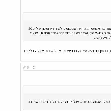
שלום חברים יקרים. בסוף השבוע האחרון שהיתי בבית מלון בירושלים במסגרת קבוצה משפחתית. צילמתי המון תמונות, ובין השאר גם לא מעט תמונות של אוטובוסים. לאחר מיון וסינון יש לי כ-20
ם לנושא הזה, ואני רוצה להעלות כמה שיותר תמונות... אז אני
תמונה אחרונה לפני שבת . מפרקית ממהרת לחניון... יש עוד כמה תמונות שצילמתי הבוקר לפני הנסיעה הביתה וגם בזמן הנסיעה עצמה בכביש 1... אבל את זה אעלה בלי נדר
#16
תמונה אחרונה לפני שבת . מפרקית ממהרת לחניון... יש עוד כמה תמונות שצילמתי הבוקר לפני הנסיעה הביתה וגם בזמן הנסיעה עצמה בכביש 1... אבל את זה אעלה בלי נדר מחר. אני חייב