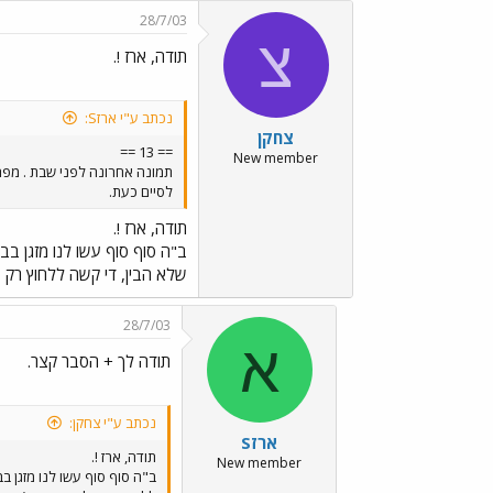
28/7/03
צ
תודה, ארז !.
נכתב ע"י ארזS:
צחקן
== 13 ==
New member
לסיים כעת.
תודה, ארז !.
ב"ה סוף סוף עשו לנו מזגן בבי
שלא הבין, די קשה ללחוץ רק ע
28/7/03
א
תודה לך + הסבר קצר.
נכתב ע"י צחקן:
ארזS
תודה, ארז !.
New member
ב"ה סוף סוף עשו לנו מזגן ב