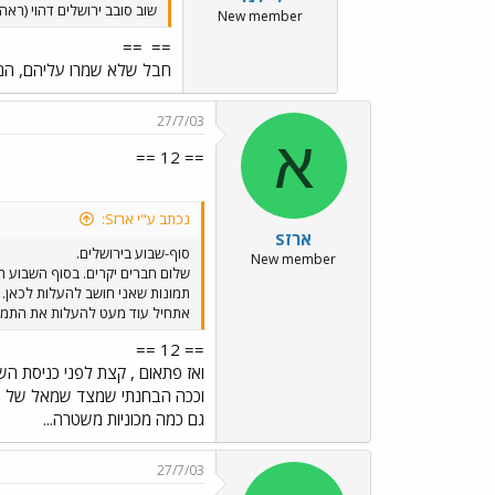
שוב סובב ירושלים דהוי (ראה 
New member
==
==
חבל שלא שמרו עליהם, הם ה
27/7/03
א
== 12 ==
נכתב ע"י ארזS:
ארזS
סוף-שבוע בירושלים.
New member
תמונות שאני חושב להעלות לכאן. 
אתחיל עוד מעט להעלות את התמונות. אם יש התנגדות להעלות
== 12 ==
ואז פתאום , קצת לפני כניסת הש
וככה הבחנתי שמצד שמאל של החד
גם כמה מכוניות משטרה...
27/7/03