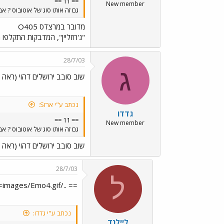
== 11 ==
New member
גם זה אותו סוג של אוטובוס ? א
מדובר במרצדס O405
"ג'רוזליין", המדבקות התקלפו 
28/7/03
ג
שוב סובב ירושלים דהוי (ראה ח
נכתב ע"י ארזS:
גדדו
== 11 ==
New member
גם זה אותו סוג של אוטובוס ? א
שוב סובב ירושלים דהוי (ראה ח
28/7/03
ל
== ../images/Emo4.gif==
נכתב ע"י גדדו:
ליילנד