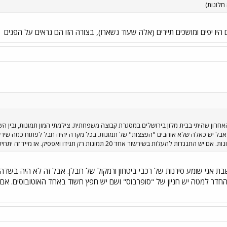
חלונות)
יו יפים ומושכים תיירים (אלה שעוד נשארו), בצורה הזו הם נראים על הפנים
אבל יש כאלה שלא אוהבים "הפצצות" של תמונות. בכל מקרה יהיה חבל לפתוח כמה שירשורי
 בשירשור אחד 20 תמונות רק תגידו ואפסיק. אז מייד זה יתחיל, לאט לאט...
בת אני שומע סירנות של רכבי ביטחון ורמקול של חבלן. אבל זה לא היה בשד
ר למטה יש חניון של "סופרבוס" ושם יש חפץ חשוד באחד האוטובוסים. אם תג