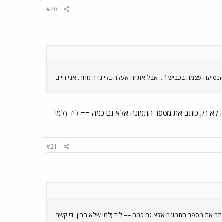
#20
תמונה אחרונה לפני שבת . מפרקית ממהרת לחניון... יש עוד כמה תמונות שצילמתי הבוקר לפני הנסיעה הביתה וגם בזמן הנסיעה עצמה בכביש 1... אבל את זה אעלה בלי נדר מחר. אני חייב
שאתה לא רק כותב את מספר התמונה אלא גם כמה == ליד (למי
#21
ק כותב את מספר התמונה אלא גם כמה == ליד (למי שלא הבין, די קשה