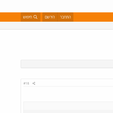
התחבר
הירשם
חיפוש
#18