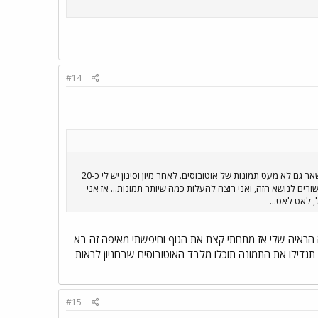
#14
שלום חברים יקרים. בסוף השבוע האחרון שהיתי בבית מלון בירושלים במסגרת קבוצה משפחתית. צילמתי המון תמונות, ובין השאר גם לא מעט תמונות של אוטובוסים. לאחר מיון וסינון יש לי כ-20
ם לנושא הזה, ואני רוצה להעלות כמה שיותר תמונות... אז אני
ה הראיה שלי אז מתחתי קצת את הגוף וחיפשתי מאיפה זה בא
דילו את התמונה תוכלו מלבד האוטובוסים שבחניון לראות
#15