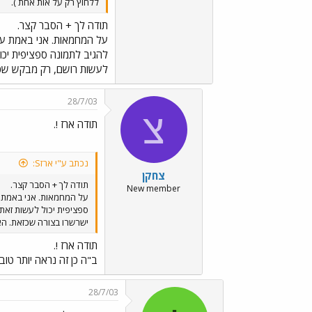
ללחוץ רק על אות אחת ).
תודה לך + הסבר קצר.
על המחמאות. אני באמת עוש
להגיב לתמונה ספציפית יכ
לעשות רושם, רק מבקש שכול
28/7/03
צ
תודה ארז !.
נכתב ע"י ארזS:
צחקן
תודה לך + הסבר קצר.
New member
על המחמאות. אני באמת ע
ספציפית יכול לעשות זאת
ישרשרו בצורה שכזאת. האם
תודה ארז !.
ב"ה כן זה נראה יותר טוב
28/7/03