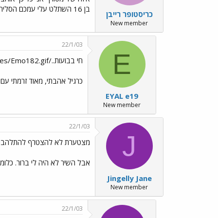
בן 16 השתלט עלי עמכם הסליחה
כריסטופר רייבן
New member
22/1/03
E
חי בבועות../images/Emo182.gif
כרגיל אהבתי, מאוד זרמתי עם 
EYAL e19
New member
22/1/03
J
מצטערת לא להצטרף להתלהבות 
אבל השיר לא היה לי ברור. כלומ
Jingelly Jane
New member
22/1/03