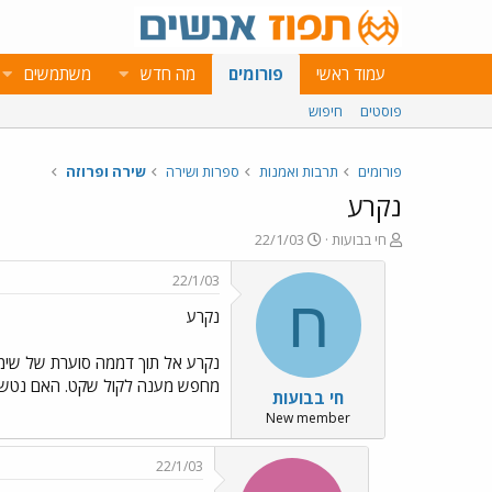
עמוד ראשי
פורומים
מה חדש
משתמשים
פוסטים
חיפוש
פורומים
תרבות ואמנות
ספרות ושירה
שירה ופרוזה
נקרע
פ
פ
חי בבועות
22/1/03
ו
ו
ת
ר
22/1/03
ח
ס
ח
נקרע
ה
ם
נ
ב
ו
ת
נקרע אל תוך דממה סוערת של שיממ
ש
א
מחפש מענה לקול שקט. האם נטשת א
חי בבועות
א
ר
י
New member
ך
22/1/03