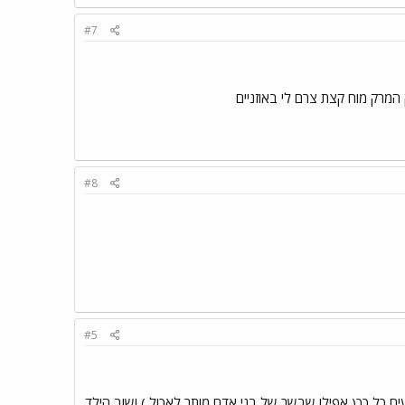
#7
 המרק מוח קצת צרם לי באוזניים
#8
#5
ם כל כך( אפילו שבשר של בני אדם מותר לאכול ) ושוב הילד