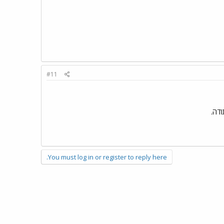
#11
דה.
You must log in or register to reply here.