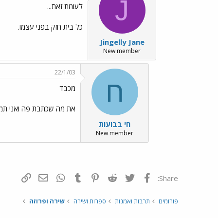
J
לעומת זאת...
כל בית חזק בפני עצמו.
Jingelly Jane
New member
22/1/03
ח
מכבד
את מה שכתבת פה ואני תמיד
חי בבועות
New member
פייסבוק
Twitter
Reddit
Pinterest
Tumblr
WhatsApp
דואר אלקטרונ
הוסף קי
Share:
פורומים
תרבות ואמנות
ספרות ושירה
שירה ופרוזה