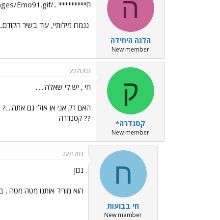
ה
חייייייייייייייייייי ../images/Emo91.gif
נגמרו מילותיי, עוד בשיר הקודם.
הלנה היחידה
New member
22/1/03
ק
חי , יש לי שאלה......
האם רק אני או אולי גם אתה....?
?? קסנדרה
קסנדרה*
New member
22/1/03
ח
נכון
הוא מוריד אותנו מטה מטה , ב
חי בבועות
New member