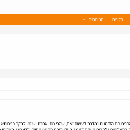
בלוגים
המומחים
החגים הם הזדמנות נהדרת לעשות זאת, שהרי מתי אחרת יש זמן לבקר בניחותא 
היום חשפתי קופסת פח ישנה מלאה בתצלומים נלהבים משנת 1967 בעלי הי