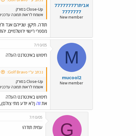
אביתר77777777
Close-Up בסורק
7777777
אשמח לראות תמונה עדכנית מ
New member
תודה. תיקון: שנייהם אגד ול
מספרי רישוי ירושלמיים. יה
7/10/05
M
חיפוש באינטרנט העלה
נכתב ע"י Golf Bravo:
mucool2
Close-Up בסורק
New member
אשמח לראות תמונה עדכנית מ
חיפוש באינטרנט העלה
את
זה
(לא יודע מתי צולם), 
7/10/05
G
עמית תודה!