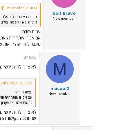
נכתב ע"י mucool2:
Golf Bravo
חיפוש באינטרנט העלה
New member
את
זה
(לא יודע מתי צולם),
עמית תודה!
אם אכן זו אותה זוית (וא
מעבר לזה, יפה לראות שה
8/10/05
M
לא צריך להיות ירשלמי
נכתב ע"י Golf Bravo:
mucool2
עמית תודה!
New member
אם אכן זו אותה זוית (
לראות שהנוף בעקרון נ
לא צריך להיות ירשלמי
שהתמונה בקישור הראשו