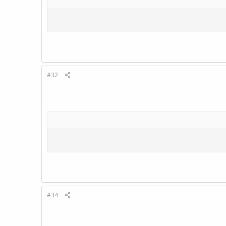
#32
#34