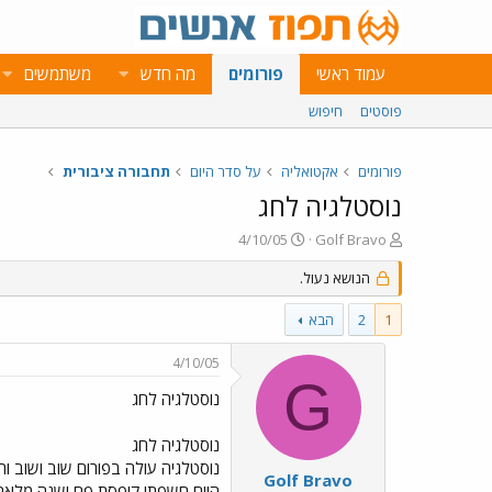
עמוד ראשי
פורומים
מה חדש
משתמשים
פוסטים
חיפוש
פורומים
אקטואליה
על סדר היום
תחבורה ציבורית
נוסטלגיה לחג
פ
פ
4/10/05
Golf Bravo
ו
ו
ת
הנושא נעול.
ר
ח
ס
ה
ם
1
2
הבא
נ
ב
ו
ת
4/10/05
ש
א
G
א
ר
נוסטלגיה לחג
י
ך
נוסטלגיה לחג
נוסטלגיה עולה בפורום שוב ושוב ו
Golf Bravo