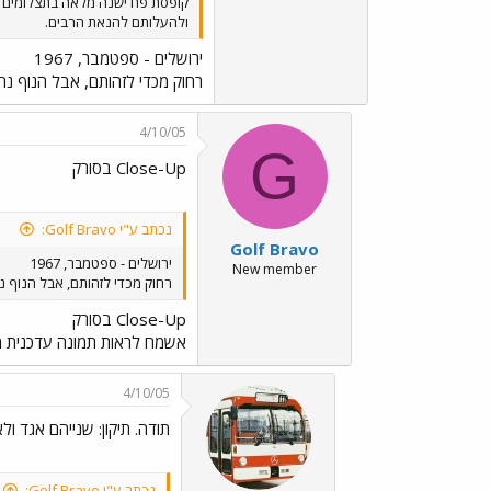
ולהעלותם להנאת הרבים.
ירושלים - ספטמבר, 1967
רחוק מכדי לזהותם, אבל הנוף נח
4/10/05
G
Close-Up בסורק
נכתב ע"י Golf Bravo:
Golf Bravo
ירושלים - ספטמבר, 1967
New member
רחוק מכדי לזהותם, אבל הנוף נ
Close-Up בסורק
אשמח לראות תמונה עדכנית מא
4/10/05
תודה. תיקון: שנייהם אגד ול
נכתב ע"י Golf Bravo: