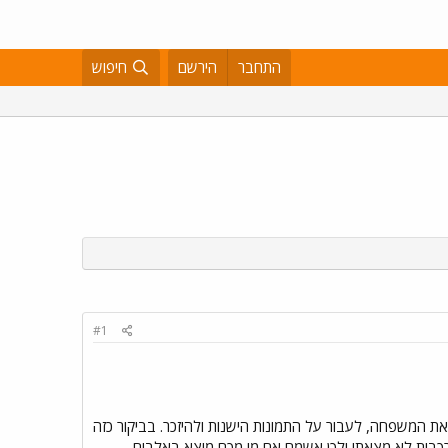
התחבר
הירשם
חיפוש
#1
את המשפחה, לעבור על התמונות הישנות ולהיזכר. בביקור כזה
בט תח"צי מסוים. לדאבוני, תצלומי רכבות לא מצאתי ולכן אשמח אם מי מכם מוצא באלבום