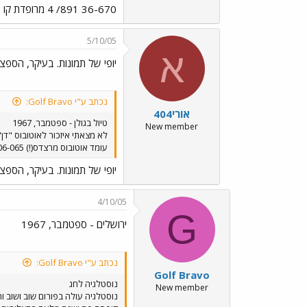
36-670 891/ 4 מרופדת קו 61 ליילנד רויאל-טייגר מרק 2 מודל: 1958 מס' שלדה: 589452 תאריך רישוי: 11.09.1958
5/10/05
א
יופי של תמונות. בעיקר, הספצי
נכתב ע"י Golf Bravo:
אורי404
טיול בגולן - ספטמבר, 1967
New member
עומד אוטובוס מרצדס(!) 06-065. האם האוטובוס הזה היה בתח"צ אי פעם? ולבסוף אוטובוס אגד אלמוני.
יופי של תמונות. בעיקר, הספצי
4/10/05
G
ירושלים - ספטמבר, 1967
נכתב ע"י Golf Bravo:
Golf Bravo
נוסטלגיה לחג
New member
נוסטלגיה עולה בפורום שוב ושוב 