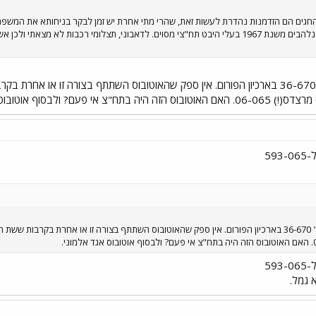
והחגים הם הזדמנות נהדרת לעשות זאת, שהרי מתי אחרת יש זמן לבקר בניחותא את המשפחה
קופסת פח ישנה מלאה בתצלומים נלהבים משנת 1967 בעלי היבט תח"צי מסוים. לדאבוני, תצלומ
לא מצאתי איזכור לאוטובוס "דן" 36-670 בארכיון הפורום. אין ספק שהאוטובוס השתתף בצורה
? ולבסוף אוטובוס אגד אלמוני.
לא מצאתי איזכור לאוטובוס "דן" 36-670 בארכיון הפורום. אין ספק שהאוטובוס השתתף בצורה זו או אחרת
 גמל.