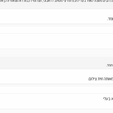
קופסת פח ישנה מלאה בתצלומים נלהבים משנת 1967 בעלי היבט תח"צי מסוים. לדאבוני, תצלומ
מד.
חמד.
ותה זוית צילום.
א בעלי