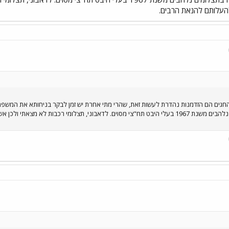
העלותם להנאת הרבים.
והחגים הם הזדמנות נהדרת לעשות זאת, שהרי מתי אחרת יש זמן לבקר בניחותא את המשפחה
קופסת פח ישנה מלאה בתצלומים נלהבים משנת 1967 בעלי היבט תח"צי מסוים. לדאבוני, תצלומ