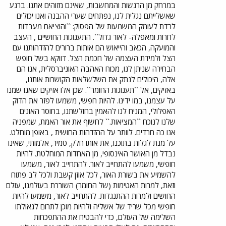
במרחק מן הרגשות והמחשבות, שאינם מזוהים אתנו. ברגע
שאשלייתם נגלית לנו, נפתחים שערי ההבנה ואנו יכולים
לרדת לעומק המשמעות של הפסוק: ``והוציאם מעבדות
לחרות ומאפלה- לאור גדול``. התענוגות החושיים , העצב
והמועקה, הכאב והייאוש הם אותות ברורים להזדהותנו עם
הצל ולמידת העצמה של חכמת הצל. דווקא בשל חופש
הבחירה שניתן לנו, מכוח האהבה האוניברסלית, אנו הם
אלה, היכולים לנתק את השלשלאות הקושרות אותנו,
באזיקים, אל ``תענוגות החומר``. שכן אלו אזיקים שאנו שמנו
על עצמנו, במו ידינו. להיות חפשי, משמעו לפזר את הדוק
האפלולי, המניח לנו להאמין בחולשתנו, בחוסר האונים
שלנו לנוכח ``המציאות.`` לחשוף את אור האמת, שמפניה
אנו כה חרדים. לוותר על ההזדהות החושית , באופן מוחלט.
על מנת לגלות בתוכנו, את אותו חלק, טמיר, אלמותי, שאינו
נבדל מן האושר האינסופי, מן האחדות המוחלטת. להיות
חופשי, משמעו להתחייב לאור. להתחייב לאור, משמעו
להשמיע את בשורת האור, לכל אוזן קשבת ולכל לב פתוח
וזאת, למרות האטימות (של החומר) השוררת בעולמנו, עולם
החושים ולמרות ההתנגדות. להתחייב לאור, משמעו להיות
חופשי מכל שריד של אשליה ולהיות מוכן לתרום לגאולתו
השלימה של העולם, כדי להבטיח את ההתפכחות