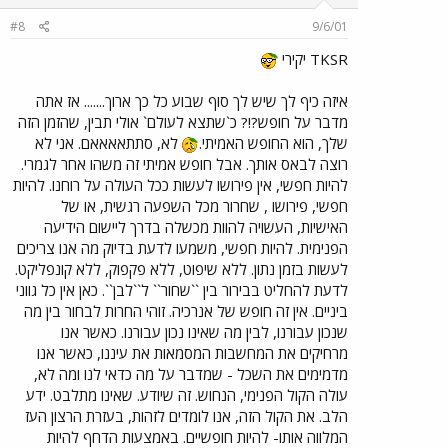
#8
9/6/01
TKSR יקירי
איזה כיף לך שיש לך סוף שבוע כל כך ארוך....... אז אתה
מדבר על חופש?!? כ`שתצא לעולם` אולי תבין, שהזמן הזה
שלך, הוא החופש האמיתי.
לא, סתתאאאאם. אני לא
רוצה לבאס אותך. אבל חופש אמיתי זה משהו אחר לגמרי.
להיות חפשי, אין פירושו לעשות ככל העולה על רוחנו. להיות
חפשי, פירושו , שחרור מכל השפעה רגשית, או של
האישיות, העשויה להוות מכשלה בדרך ליישום הידיעה
הפנימית. להיות חפשי, משמעו לדעת בדיוק מה אנו צריכים
לעשות בזמן נתון. ללא שיפוט, ללא פקפוק, ללא קונפליקט.
לדעת להחליט בבירור בין ``שחור`` ל``לבן``. כאן אין כל גווני
ביניים. אין זה חופש של אנרכיה. זוהי החרות לבחור בין מה
שנכון עבורנו, לבין מה שאינו נכון עבורנו. כאשר אנו
מרחיקים את המחשבות המסמאות את עיננו, כאשר אנו
מדמימים את השכל - שמדבר על מה כדאי לנו ומה לא,
עולה הקול הפנימי, הנחוש. זה שיודע. שאינו מתלבט. ידע
הלב. את הקול הזה, אנו לומדים לזהות, בעזרת הרצון העז
המלווה אותו- להיות חופשיים. באמצעות הדחף להיות