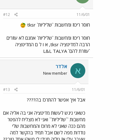
#12
11/6/01
חוסר ריכוז ומחשבות `שליליות` tksr
חוסר ריכוז ומחשבות `שליליות` אמנם לא עוזרים
הרבה למדיטציה tksr, א ו ל ם המדיטציה
`עוזרת להם` L&L TALYA
אלדר
א
New member
#13
11/6/01
אבל איך אפשר להתרכז בה????
כשאני ניגש לעשות מדיטציה אני בה אליה אם
מחשבות ``שליליות`` ואני לא מצליח להפטר
מהם ככה שאני לא מרוכז והמחשבות שלי
נודדות מפה לשם אבל תמיד בהקשר למה
שעבר עלי אז טליה תגידי לי משהו אחד טוב??