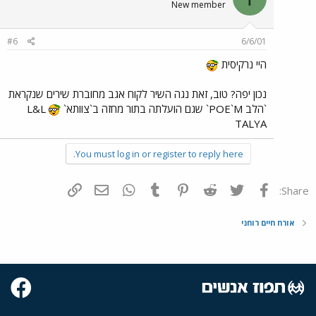
New member
#6
6/6/01
היי נרקיסית
נכון יפה? טוב, זאת נגה השיר לקוח אגב מחוברת שירים שנקראת
`הלב POE`M` שגם הועלתה בתור מחזה ב`צוותא`
L&L
TALYA
You must log in or register to reply here.
פייסבוק
Twitter
Reddit
Pinterest
Tumblr
WhatsApp
דואר אלקטרוני
הוסף קישור
Share:
אורח חיים רוחני