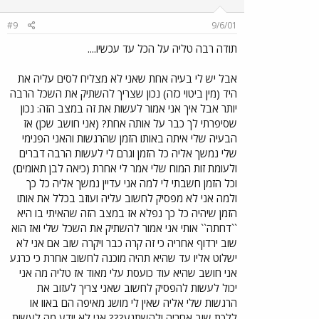
#9
9/6/01
תודה רבה טליה על הכל עד עכשיו....
אבל יש לי בעיה אחת שאני לא מצליח לסים עליה את
היד (מין ביטוי כזה) נכון שצריך להשתיק את השכל הרבה
יותר אבל איך אני אמור לעשות את זה במצב הזה: נכון
שסיפרתי לך כבר על אותה אחת? (אני חושב שכן) אז
הבעיה שלי איתה באותו הזמן שהרגשות והאני הפנימי
שלי נמשך אליה כל הזמן וגרם לי לעשות הרבה דברים
ולעומת זות המוח שלי אמר לי אחרת (כיאה לבן תאומים)
וכל הזמן חשבתי לי למה אני עדיין נמשך אליה כל כך
ולמה אני לא מפסיק לחשוב עליה ועוזב בכלל את אותו
הזמן שיהיה כל כך נפלא אז במצב הזה שהאיתי בו היא
``דחתה`` אותי אני אמור להשתיק את השכל שלי ואז הוא
שוב ירדוף אחריה כי זה קרה כבר ויקרה שוב אם אני לא
ישלוט אליו עד שהיא תהיה מוכנה לחשוב אחרת כי כרגע
אני חושב שהיא עוד כועסת עלי מאוד אז טליה מה אני
יכול לעשות להפסיק לחשוב שאני צריך לעזוב את
הרגשות שלי אליה שאין לי מושג מאיפה הם באוו או
ללכת שוב אחריה ולהשתגע??? אני לא יודע מה לעשות