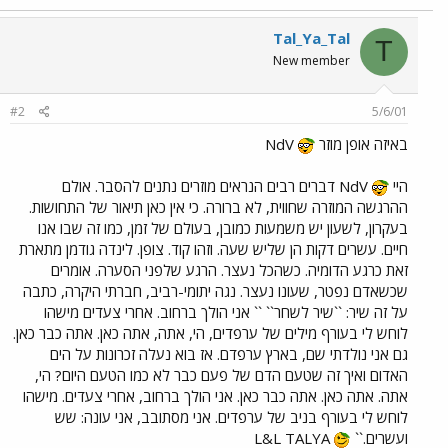
Tal_Ya_Tal
T
New member
#2
5/6/01
באיזה אופן מוזר
NdV
היי
NdV דברים רבים הנראים מוזרים נתנים להסבר. אולם
ההרגשה המוזרה שחווית, לא ברורה. כי אין כאן תיאור של התחושות.
בעקרון, לשעון יש משמעות כמובן, בעולם של זמן, כמו זה שבו אנו
חיים. עשרים דקות הן שליש שעה. וזהו קוד. צופן. לינדה גודמן מתארת
זאת כרגע הדומיה. כשהכל נעצר. הרגע שלפני הסערה. אומרים
שכשאדם נפטר, שעונו נעצר. נגה יתומי-רביב, חברתי היקרה, כתבה
על זה שיר: ``שיר לשחר`` `` אני הולך ברחוב. אחרי צעדים מישהו
לוחש לי בעורף מילים של ערפדים, הי, אתה, אתה כאן. אתה כבר כאן.
גם אני נולדתי שם, בארץ ערפדם. אז בוא נעלה זכרונות על הים
האדום ואיך זה שטעם הדם של פעם כבר לא כמו הטעם היום? הי,
אתה. אתה כאן. אתה כבר כאן. אני הולך ברחוב, אחרי צעדים. מישהו
לוחש לי בעורף בניב של ערפדים. אני מסתובב, אני עונה: שש
ועשרים.``
L&L TALYA