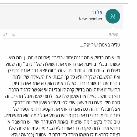
אלדר
א
New member
#3
5/6/01
טליה באמת שיר יפה....
ומי איתה בדיוק אותה ``נגה יתומי-רביב`` (אם זה שמה...) ומה היא
עשתה בכלל בחיים? אני קראתי את השאלה של ``נדב`` (זה שמו?
כאילו ה- n זה נ וה- d זה ד וה- v זה ב וזה יוצא נדב אז זה נכון??)
ואת התשובה שלך לו ולא כל כך הבנתי את השאלה שלו ולמה
בחרת את בתשובה הזו... כאילו באמת הוא לא אמר איזה בדיוק
תחושה זו איתה ומה בדיוק קרה לו ובלי זה אי אפשר להגיד הרבה
חוץ מניחוש... כאילו אז השעון שלו עצר לחצי שעה אבל מה??... זה
קורה מידי פעם גם לשעון שלי לפי דעתי בשעון שלי זה ``דפק``
אצלו ובגלל זה זה ככה ואני קראתי את הקטע הזה מהספר של
לינדה גודמן וזהדי נראה נכון פירוש הקטע אבל למה הוא מתאים??..
טוב טליה בקיצור מה שרציתי באמת להגיד זה שלי יש מחשבה או
ניחוש אחר למה שקרה לו באותו הלילה... לפי דעתי הנשמה שלו
רצתה להראות לו משהו מיוחד כדי לתת לו אמונה (כנראה שלא