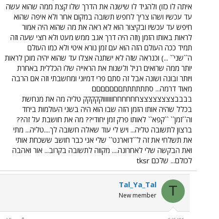
איתה לו כזו) ולהגיד לו שישנה את הדרך שלו קצת ממה שהוא עשה
עד עכשיו ושהו צריך לחפש תשובה במקום אחר ולא איפה שהוא
חיפש עד עכשיו ובקיצור הוא לא ראה את מה שהוא היה אמור
לראות באותו הזמן (וזה היה דרך אגב ממש מעט ולא חצי שעה וזה
תמיד ככה העולם הזה הוא עם זמן נורא איטי ולא כמו העולם
ה``שני`` ...) וכנראה שזה לא ישתנה אצלו עד שהוא יהיה מוכן לראות
יותר ממה שרואים רגיל ולשנות את הראייה שלו הכללית באחרת
ויותר ובונה ושונה אבל זה סתם פרי דמיוני ומחשבתי וזה אם הרבה
מאוד דרמה... סתתתתתתםםםםםםם
בבבבצצצצצצצצחחחחחחוווווווקקקקק טליה מה את מנחשת
בכלל שהיה אותו הזמן הזה שבו הוא היה בשני העולמות ביחד
וה``זמן`` ``קפא`` לאותו פרק זמן יחודי?? מה את חושבת על זה??
ברצון לתשובה טליה... ויש לי עוד שאלה חשובה לך....טליה... מתי
את תשלחי את זה ל``דוארנט`` שלי אני כבר חושב ששכחת אותי
ואת הבקשה שלי לאחרונה.... מקווה לתשובה בקרוב... אור ואהבה
לכולם... שלכם tksr
Tal_Ya_Tal
T
New member