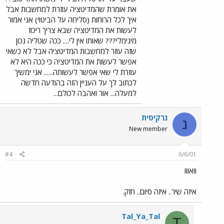
את אומרת שהמדיטציה עוזרת למחשבות אבל
איך לכל הרוחות (סליחה על הביטוי) אני אמור
לעשות את המדיטציה שבא צריך ריכוז
מינימלי??? שאותו אין לי.... ככה שטליה נכון
שזה עוזר למחשבות המדיטציה אבל לא כשאי
אפשר לעשות את המדיטציה כי ככה היא לא
עוזרת לי שאי אפשר לעשותה...... אני ימשיך
לכתוב לך על העניין הזה בהודעה חדשה
למעלה... אור ואהבה לכולם...
נרקיסית
נ
New member
#4
6/6/01
וואווו
איזה שיר.. איזה סיום.. חזק.
Tal_Ya_Tal
T