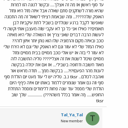
עד סוף ראשון אז מה זה אצלך..... ובקשר לנוגה הזו למרות
שהיא מורה לשחקנים סתם שאלה אבל איזה מזל היא ומזל
האופק שלה????... ומה שבאמת רציתי לשאול זה מה התכונה
שאפשר לקבל ברגע שנולדים בשביל לתת עיקביות לבן
תאומים?? כאילו אני כל כך לא עקבי שזה מעצבן אותי וקשה לי
לעשות הרבה דברים שאני צריך אז השאלה שלי היא מאיזה
כוכב ובאיזה מקום והרמוניה שלו הוא נותן יותר איזון לזה??
כאילו המזל שלי לא עוזר וגם לא האופק שלי וגם לא הירח שלי
לא עוזר לי בזה אז יש אולי כוכב מסויים בבית מסויים ומזל
מסויים שיכול לשנות את זה אצלי???? טליה התשובה לזה
מאוד חשובה ודחופה בשבילי.... אז אם את יכולה בבקשה
לענות מהר הפעם!?!?..... בבקשה ממך.... תודה מראש אור
ואהבה לכולם... tksr נ.ב. טליה יש לי עוד מעט יום הולדת סוף
סוף וזה גם אומר שגומרים ללמוד באותו יום איזה כיףף היום
הולדת שלי מסמל עוד שנה פחות ללימודים ומסמל התחלת
החופש...... (זה אומר בכלל משהו???) ................. שלך שוב
tksr
Tal_Ya_Tal
T
New member