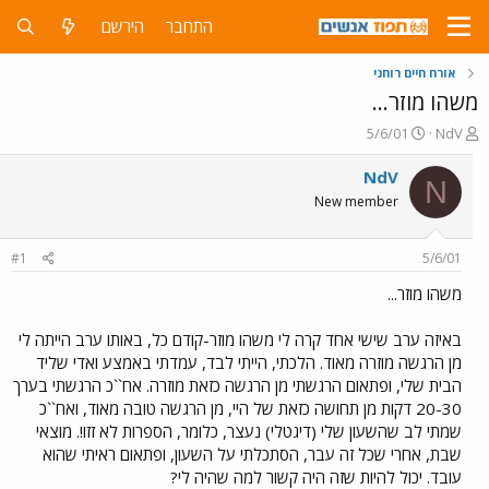
התחבר
הירשם
אורח חיים רוחני
משהו מוזר...
פ
פ
5/6/01
NdV
ו
ו
ת
ר
NdV
N
ח
ס
New member
ה
ם
נ
ב
ו
ת
#1
5/6/01
ש
א
א
ר
משהו מוזר...
י
ך
באיזה ערב שישי אחד קרה לי משהו מוזר-קודם כל, באותו ערב הייתה לי
מן הרגשה מוזרה מאוד. הלכתי, הייתי לבד, עמדתי באמצע ואדי שליד
הבית שלי, ופתאום הרגשתי מן הרגשה כזאת מוזרה. אח``כ הרגשתי בערך
20-30 דקות מן תחושה כזאת של היי, מן הרגשה טובה מאוד, ואח``כ
שמתי לב שהשעון שלי (דיגטלי) נעצר, כלומר, הספרות לא זזו!. מוצאי
שבת, אחרי שכל זה עבר, הסתכלתי על השעון, ופתאום ראיתי שהוא
עובד. יכול להיות שזה היה קשור למה שהיה לי?