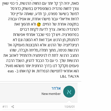
כזאת, יהיה לך קל יותר עם החוויה הרגשית, כי כפי שאין
צורך לחוות טרגדיה כשמפסידים במשחק כדורסל
למשל בשיעור ספורט, כך תדע, שאתה עדיין יכול
להיות אידיאלי עבור מישהי אחרת, או אפילו עבורה
בתקופה אחרת של החיים.
ולא תהפוך זאת
לטרגדיה נוראה. צריך לדעת לקחת דברים
בפרופורציה. ויש לך כפי שכבר אמרתי אפשרות
להתנתק מן הרגש. אבל זאת לא הכוונה וגם לא
רציונליזציה של הרגש. אלא התבוננות מעמיקה אל
הרגשות פנימה, מתוך חמלה,סליחה וקבלה, שזהו
המצב הרגשי. לתת לו לגיטימציה ולהתחיל לאהוב את
הרגשיות שלך. כי עם כל הכבוד להגיון, השכל הרבה
פעמים מקלקל לנו בדרך הרוחנית יותר משהוא מועיל.
הוא אחראי לתפישת הנפרדות. אז קח אותו ב- eas
L&L TALYA
אלדר
א
New member
#11
10/6/01