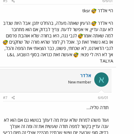
#5
6/6/01
היי אלדר
tksr
היי אלדר
הרעיון שאתה מעלה, בהחלט יתכן. אבל היות שנדב
לא ענה עדיין, אי אפשר לדעת. צריך לבדוק אם הוא מתחבר
למה שאתה אומר
לגבי נגה, היא בחורה שלא אוהבת פרסום
אז בוא נשאיר זאת כך. אוכל רק לומר שהיא מורה של שחקנים
לגבי הדוארנט, לא שכחתי, פשוט, כבר הוצאתי את המפה והכל,
אך לא היה לי פנאי.
אעשה זאת כנראה בסוף השבוע. L&L
TALYA
אלדר
א
New member
#7
6/6/01
תודה טליה....
ועוד משהו למרות שלא ענית מה דעתך בנושא גם אם הוא לא
ענה עדיין בקשר למפה תודה שעשית את זה ומה זה אצלך
בדיוק סוף שבוע? יום שישי שבת?? מה??? אצלי זה מיום רביעי