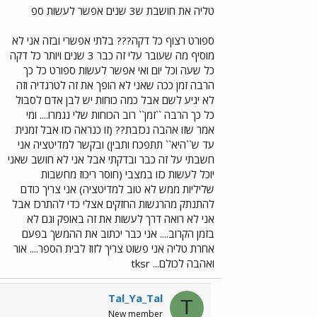
טליה את חושבת ש3 שנים אפשר לעשות ספ
ספורט רצוף כל דקה??? בלתי אפשרי ובזה אני לא
מוסיף מה שעובר עלי זה כבר 3 שנים ויותר כל דקה
כל שעה וכל יום ואי אפשר לעשות ספורט כל כך
הרבה זמן ככה שאני לא הופך את זה לטרגדיה וזה
לא יגיע לשם אבל כמה כוחות יש לבן אדם לסבול
כל כך הרבה ``זמן`` רוב הכוחות שלי נגמרו.... ומי
אמר שזו אהבה נכזבת?? (זו כנראה כזו אבל זמנית
עד ש``היא`` תתפכח ותבין) ובקשר למדיטציה אני
חשבתי על זה כבר ובדקתי אבל אני לא חושב שאני
יוכל לעשות כזו במצבי (חוסר ריכוז מחשבות
שליליות ממש לא טוב למדיטציה) אני צריך כודם
להתנתק מהרגשות החזקים אצלי כדי להתרכז אבל
אני לא רואה דרך לעשות את זה באופק וגם לא
בזמן הקרוב.... אני כבר יכתוב את ההמשך בפעם
אחרת טליה אני פשוט צריך לזוז לבית הספר.... אור
ואהבה לכולם... tksr
Tal_Ya_Tal
T
New member