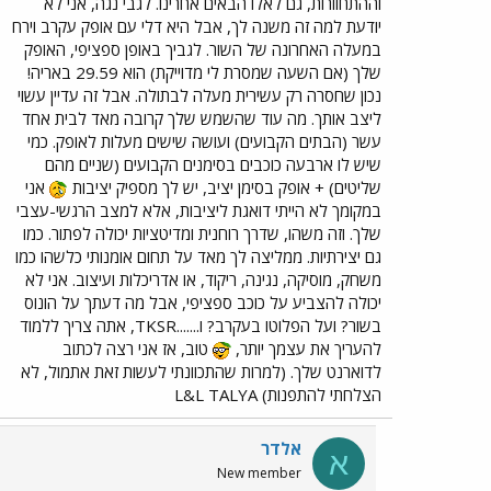
וההתחוורות, גם לאלו הבאים אחרינו. לגבי נגה, אני לא
יודעת למה זה משנה לך, אבל היא דלי עם אופק עקרב וירח
במעלה האחרונה של השור. לגביך באופן ספציפי, האופק
שלך (אם השעה שמסרת לי מדוייקת) הוא 29.59 באריה!
נכון שחסרה רק עשירית מעלה לבתולה. אבל זה עדיין עשוי
ליצב אותך. מה עוד שהשמש שלך קרובה מאד לבית אחד
עשר (הבתים הקבועים) ועושה שישים מעלות לאופק. כמי
שיש לו ארבעה כוכבים בסימנים הקבועים (שניים מהם
שליטים) + אופק בסימן יציב, יש לך מספיק יציבות
אני
במקומך לא הייתי דואגת ליציבות, אלא למצב הרגשי-עצבי
שלך. וזה משהו, שדרך רוחנית ומדיטציות יכולה לפתור. כמו
גם יצירתיות. ממליצה לך מאד על תחום אומנותי כלשהו כמו
משחק, מוסיקה, נגינה, ריקוד, או אדריכלות ועיצוב. אני לא
יכולה להצביע על כוכב ספציפי, אבל מה דעתך על הונוס
בשור? ועל הפלוטו בעקרב? ו.......TKSR, אתה צריך ללמוד
להעריך את עצמך יותר,
טוב, אז אני רצה לכתוב
לדוארנט שלך. (למרות שהתכוונתי לעשות זאת אתמול, לא
הצלחתי להתפנות) L&L TALYA
אלדר
א
New member