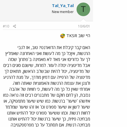
Tal_Ya_Tal
T
New member
#10
10/6/01
היי שוב TKSR
האם קבר קיבלת את הדוארנט? טוב, אז לגבי
הרגשות, איןכל כך מה לעשות ואני האחרונה שאמליץ
לך על כדורים! אני מאד לא מאמינה ב`פתרון` שכזה
אבל מדיטציה יכולה לעזור. למרות, שישנם סוגים רבים
של מדיטציה, יכול להיות שבשלב הראשון, תתאים לך
מדיטציה של הרפייה עם דמיון מודרך, על מנת להרגיע
ולצנן את עצמת הרגשות והאמוציות שאתה חווה.
אמרתי שאין כל כך מה לעשות, כי חוויות של אהבה
נכזבת, הן לחם חוקם של מתבגרים רבים וזה נראה כמו
איזשהו `שיעור` ברגשות. כמו שיש שיעור מתמטיקה, או
שיעור לשון או שיעור ספורט וכו` אז זהו שיעור שמלמד
לחוות רגשות. וכמו ששיעור ספורט יכול להתיש אותנו
מבחינה פיזית, כך שיעור ברגשות יכול להתיש אותנו
מבחינה רגשית. אם תסתכל על כך מפרספקטיבה