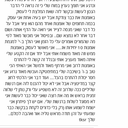
וכרגע אני תומך נערץ במוח שלי כי זה נראה לי הדבר
הנכון לעשות ובקשר לזה שאת המלצת לי לעסוק
באומנות את כבר צודקת אבל יש בעיה אחת אני עוסק
בכמה תחומים של אומנות ואחד מהם הוא ציור אבל על
כל דבר שאני מנסה לצייר אני רואה על הדף אותה ושום
דבר אחר לא נמצא שם... ובפיסול אני מוכשר מאוד לפי
מה שהמורים אומרים עלי כל הזמן ואני הולך ב-י` למגמת
אומנות 10 יחידות אז....... אני מאושר לעסוק באומנות
ממש וזה מאוד משמח אותי אבל יחד אם זה הקטע שלי
איתה מאוד מעציב אותי ובגלל זה קשה לי להתרכז
באומנות לרוב ואני מרחף מאוד ולמשל אני האיתי הכי
טוב ב-ו` בשיכבה שלי במתימטיקה ועכשיו מאוד גרוע אני
חסר יכולת להתרכז בהכל..... ועוד דבר אני הלכתי לחוג
קצר במדיטציה אבל אני לא יכול להכנס לזה אם רגשות
שליליים ככה שלרוב זה לא משפיע עלי ורק נותן לי שלווה
זמנית בראש אז מה את רוצה שאני יכול כבר לעשות אני
לא מסוגל לשלות ברגשות שלי.. אם יש לך פיתרון אני
ישמח לשמוע אותו (רק בלי כדורים לקחת בבקשה כבר
שמעתי על זה) תודה מראש טליה אור ואהבה לכולם...
שלך tksr