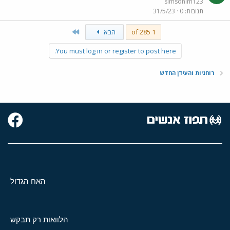
simsonim123
תגובות
0
31/5/23
Last
1 of 285
הבא
You must log in or register to post here.
רוחניות והעידן החדש
האח הגדול
הלוואות רק תבקש