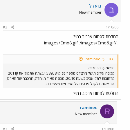
בועז ל
ב
New member
#2
1/10/06
החלטת לפתוח ארכיב רמי?
../images/Emo8.gif../images/Emo6.gif
נכתב ע"י raminec:
מי שמע? מי מכיר?
מכונה עירונית של מרצדס מספר פנימי 58958. עשתה אתמול את קו 201
מרחובות לתל-אביב בשעה 20:10. מכונה מאוד מיוחדת, הרכבה של הארגז,
אני אשמח לקבל פרטים על השינויים שעשו בה.
החלטת לפתוח ארכיב רמי?
raminec
R
New member
#3
1/10/06