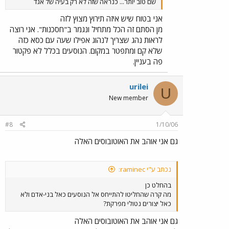
שם טוב יותר... כנראה שזה לא רק בעיה של אגד
אני בטוח שיש איזה תירוץ מצוץ לזה
מן הסתם זה הכל מתחיל ונגמר ב"חסכנות". אני רוצה
לראות נהג שצריך לנהוג אפילו שעה עם כסא כזה
שלא קם ומתפטר במקום. הנוסעים בכלל לא פקטור
פה בעניין.
urilei
U
New member
#8
1/10/06
גם אני אוהב את האוטובוסים האלה
נכתב ע"י raminec:
בהחלט כן
מה קרה שהחליטו להתייחס אל הנוסעים כאל בני-אדם ולא
כאל יצורים נטולי מפרקת?
גם אני אוהב את האוטובוסים האלה