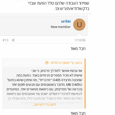
שסידור העבודה שלהם כולל הסעת עובדי
בדק/אלת"א/תע"ש וכו'.
urilei
U
New member
#10
1/10/06
חבל מאוד
נכתב ע"י מסוף כרמלית:
או! עכשיו אפשר לתת לך פרטים, כי אני
אישית לא מכיר מספרים פנימיים באגד. נסעת במה
שמכונה מרצדס O405 "פרברית", מה שיתכן שהוא בפועל
MB O405U. מדובר באוטובוסים עם מנועים חזקים יותר
(כנראה של מפרקית), עם כיסאות מפוארים יותר, המיועדים
לנסיעות לפרברי ירושלים. ישנם עוד אוטובוסים עם כיסאות
כאלו גם באיזור המרכז (אבל עם מנוע רגיל), והם אובזרו כך
בגלל שסידור העבודה שלהם כולל הסעת עובדי
לחץ כדי להרחיב...
בדק/אלת"א/תע"ש וכו'.
חבל מאוד