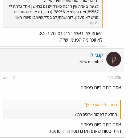
גם אני אוהב את האוטובוסים האלה
לצערי באמת אין הרבה כאלה יש גם בראשון אחד נדמה לי
89567, ואם טעיתי אז 78956. (כמוך, גם אותי המספרים
ממש לא מעניין, לזה שמתי לב בגלל שיש בו משהו ראוי
לציון)
האחת של ראשל"צ זו 85-170-01.
לא זוכר מה הפנימי שלה.
קובי לו
ק
New member
#5
1/10/06
אתה כותב ביום כיפור ?
נכתב ע"י בועז ל:
החלטת לפתוח ארכיב רמי?
אתה כותב ביום כיפור ?
הייתי בטוח שאתה אדם מסורתי. הופתעתי.