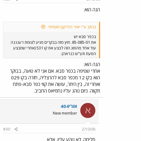
הנה הוא:
נכתב ע"י יאיר הדרקון האמיתי:
בכפר סבא יש
את 85-085-01. חוץ מזה בבקרים מגיע לצומת רענננה
עוד אחד מהסוג הזה לבצע את קו 531 (אחרי שמבצע
הסעת תע"ש כנראה).
הנה הוא:
אחרי שטיפה בכפר סבא. אם אני לא טועה, בבוקר
הוא בקו 12 מכפר סבא להרצליה, חזרה בקו 029
ואחרי זה, בין היתר, עושה את קווי כפר סבא-פתח
תקווה. כיום נוהג עליו נחמיאס החביב.
אורי404
א
New member
#30
2/10/06
סליחה. לא נוהע עליו, אלא