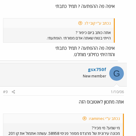
איפה פה ההפתעה ? תמיד כתבתי
נכתב ע"י קובי לו:
אתה כותב ביום כיפור ?
הייתי בטוח שאתה אדם מסורתי. הופתעתי.
איפה פה ההפתעה ? תמיד כתבתי
והזדהיתי כחילוני מוחלט.
gsx750f
G
New member
#9
1/10/06
אתה מתכוון לאוטובוס הזה
נכתב ע"י raminec:
מי שמע? מי מכיר?
מכונה עירונית של מרצדס מספר פנימי 58958. עשתה אתמול את קו 201