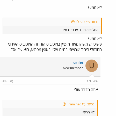
לא ממש!
נכתב ע"י בועז ל:
החלטת לפתוח ארכיב רמי?
לא ממש!
פשוט יש משהו מאוד מעניין באוטובוס הזה. זה האוטובוס העירוני
הנורמלי היחיד שראיתי בחיים שלי. באופן מפתיע, הוא של אגד.
urilei
U
New member
#4
1/10/06
אתה מדבר אולי...
נכתב ע"י raminec:
לא ממש!