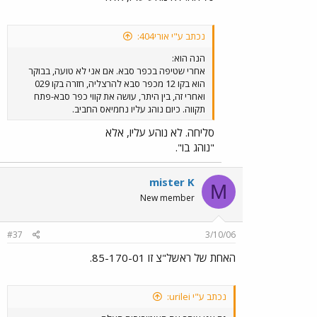
נכתב ע"י אורי404:
הנה הוא:
אחרי שטיפה בכפר סבא. אם אני לא טועה, בבוקר
הוא בקו 12 מכפר סבא להרצליה, חזרה בקו 029
ואחרי זה, בין היתר, עושה את קווי כפר סבא-פתח
תקווה. כיום נוהג עליו נחמיאס החביב.
סליחה. לא נוהע עליו, אלא
"נוהג בו".
mister K
M
New member
#37
3/10/06
האחת של ראשל"צ זו 85-170-01.
נכתב ע"י urilei: