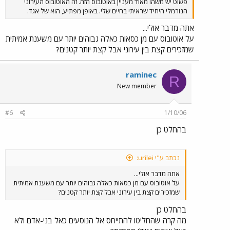
פשוט יש משהו מאוד מעניין באוטובוס הזה. זה האוטובוס העירוני
הנורמלי היחיד שראיתי בחיים שלי. באופן מפתיע, הוא של אגד.
אתה מדבר אולי...
על אוטובוס עם מן כסאות כאלה גבוהים יותר עם משענת אמיתית
שמזכירים קצת בין עירוני אבל קצת יותר קטנים?
raminec
R
New member
#6
1/10/06
בהחלט כן
נכתב ע"י urilei:
אתה מדבר אולי...
על אוטובוס עם מן כסאות כאלה גבוהים יותר עם משענת אמיתית
שמזכירים קצת בין עירוני אבל קצת יותר קטנים?
בהחלט כן
מה קרה שהחליטו להתייחס אל הנוסעים כאל בני-אדם ולא