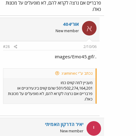
פרבריים אם נרצה לקרוא להם, לא מופעלים על מכונות
כאלו.
אורי404
א
New member
#28
2/10/06
../images/Emo45.gif
נכתב ע"י raminec:
מעניין למה קווים כמו
501/502,274,164,201 שהם קווים בינעירוניים או
פרבריים אם נרצה לקרוא להם, לא מופעלים על מכונות
כאלו.
יאיר הדרקון האמיתי
י
New member