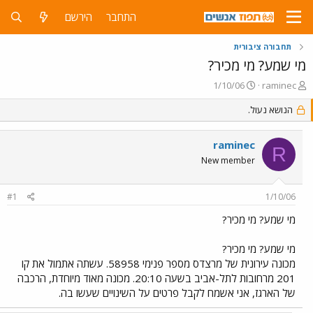
התחבר
הירשם
תחבורה ציבורית
מי שמע? מי מכיר?
פ
פ
1/10/06
raminec
ו
ו
ת
הנושא נעול.
ר
ח
ס
ה
ם
raminec
נ
ב
R
ו
ת
New member
ש
א
א
ר
#1
1/10/06
י
ך
מי שמע? מי מכיר?
מי שמע? מי מכיר?
מכונה עירונית של מרצדס מספר פנימי 58958. עשתה אתמול את קו
201 מרחובות לתל-אביב בשעה 20:10. מכונה מאוד מיוחדת, הרכבה
של הארגז, אני אשמח לקבל פרטים על השינויים שעשו בה.