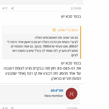
#17
2/10/06
בכפר סבא יש
נכתב ע"י urilei:
גם אני אוהב את האוטובוסים האלה
לצערי באמת אין הרבה כאלה יש גם בראשון אחד נדמה לי
89567, ואם טעיתי אז 78956. (כמוך, גם אותי המספרים
ממש לא מעניין, לזה שמתי לב בגלל שיש בו משהו ראוי
לציון)
בכפר סבא יש
את 85-085-01. חוץ מזה בבקרים מגיע לצומת רענננה
עוד אחד מהסוג הזה לבצע את קו 531 (אחרי שמבצע
הסעת תע"ש כנראה).
אורי404
א
New member
#29
2/10/06