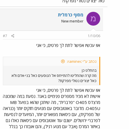
כאל יצורים נטולי מפרקת?
מסוף כרמלית
מ
New member
#7
1/10/06
או! עכשיו אפשר לתת לך פרטים, כי אני
נכתב ע"י raminec:
בהחלט כן
מה קרה שהחליטו להתייחס אל הנוסעים כאל בני-אדם ולא
כאל יצורים נטולי מפרקת?
או! עכשיו אפשר לתת לך פרטים, כי אני
אישית לא מכיר מספרים פנימיים באגד. נסעת במה שמכונה
מרצדס O405 "פרברית", מה שיתכן שהוא בפועל MB
O405U. מדובר באוטובוסים עם מנועים חזקים יותר (כנראה
של מפרקית), עם כיסאות מפוארים יותר, המיועדים לנסיעות
לפרברי ירושלים. ישנם עוד אוטובוסים עם כיסאות כאלו גם
באיזור המרכז (אבל עם מנוע רגיל), והם אובזרו כך בגלל