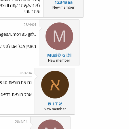
1234aaa
New member
זאת דעתי.
28/4/04
M
../images/Emo185.gif יכול להיות שאתה צודק...
מעניין אבל אם לפני ש
Musi© Gi®l
New member
28/4/04
א
גם אם הוצאת 340 בפסיכומטרי
אבל הוצאת בדיאגנו
א ד ו ש
New member
28/4/04