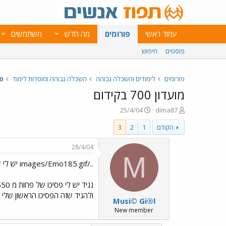
עמוד ראשי
פורומים
מה חדש
משתמשים
פוסטים
חיפוש
פורומים
לימודים והשכלה גבוהה
השכלה גבוהה ומוסדות לימוד
פ
מועדון 700 בקידום
פ
פ
25/4/04
dima87
ו
ו
הקודם
1
2
3
ת
ר
ח
ס
ה
ם
28/4/04
נ
ב
M
../images/Emo185.gif יש לי שאלה בנושא-
ו
ת
ש
א
א
ר
י
ולהגיד שזה הפסיכו הראשון שלי ? אין מצב שיתנו לי להיות במועדון
Musi© Gi®l
ך
New member