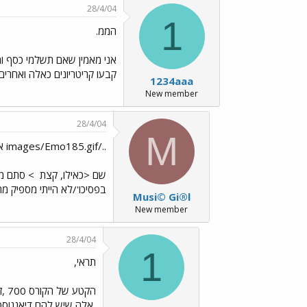
28/4/04
1
הממ.
אני מאמין שאם תשלמי כסף ומ
קבעו קריטריונים כאלה ואחרי
1234aaa
New member
28/4/04
M
../images/Emo185.gif אני לא באמת מדברת על עצמי
שם <כאילו, קצת
> סתם מע
בפסיכו'/לא הייתי מספיק מרו
Musi© Gi®l
New member
28/4/04
1
תראי,
,אלה שיש להם דיאגנוסטי