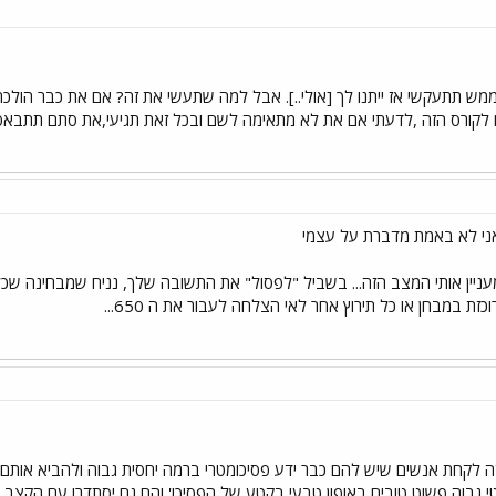
מש תתעקשי אז ייתנו לך [אולי..]. אבל למה שתעשי את זה? אם את כבר הולכ
ם לקורס הזה ,לדעתי אם את לא מתאימה לשם ובכל זאת תגיעי,את סתם תתבאסי
ניין אותי המצב הזה... בשביל "לפסול" את התשובה שלך, נניח שמבחינה שכ
כזת במבחן או כל תירוץ אחר לאי הצלחה לעבור את ה 650...
 גבוה,פשוט טובים באופון טבעי בקטע של הפסיכו' והם גם יסתדרו עם הקצב. י