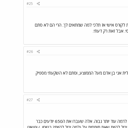
#25
ת לקורס אישי אז תלכי למה שמתאים לך. הרי הם לא סתם
. אבל זאת רק דעתי.
#26
לית אני בן אדם מעל הממוצע, וסתם לא השקעתי מספיק
#27
הקטע של הקורס 700 ,זה לקחת אנשים שיש להם כבר ידע פסיכומטרי ברמה יחסית גבוה ולהביא אותם לרמה עוד יותר גבוה. אלה שעברו את ה650 יודעים כבר
כול להיות שאת תותחית על (למה יכול להיות? בטוח!
) ופשוט