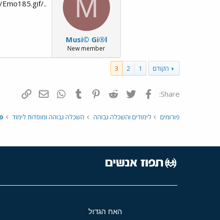
M
../images/Emo185.gif יופי ../images/Emo3.gif ../images/Emo51.gif
Musi© Gi®l
New member
הקודם
1
2
3
פייסבוק
Twitter
Reddit
Pinterest
Tumblr
WhatsApp
דואר אלקטרונ
הוסף קי
Share:
פורומים
לימודים והשכלה גבוהה
השכלה גבוהה ומוסדות לימוד
פ
האח הגדול