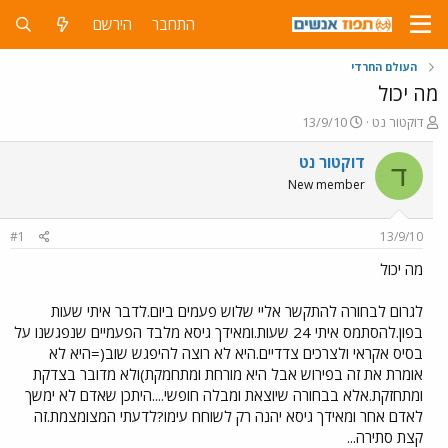
התחבר
הירשם
העולם החרדי
מה יכול
פ
פ
דוקטור נט
13/9/10
ו
ו
ת
ר
דוקטור נט
ד
ח
ס
New member
ה
ם
נ
ב
ו
ת
#1
13/9/10
ש
א
א
ר
מה יכול
י
ך
לגרום לבחורה להתקשר אליי שלוש פעמים ביום.לדבר איתי שעות
בפון.להסתמס איתי 24 שעות.ומאידך גיסא מלבד הפעמיים שנפגשנו על
בסיס אקראי ולצרכים צדדיים.היא לא רוצה להיפגש שוב(=היא לא
אומרת את זה בפירוש אבל היא מורחת ומתחמקת)ולא מדובר בצדקת
ומתחזקת.אלא בבחורה שיוצאת ומבלה חופשי....היתכן שאדם לא ימשך
לאדם אחר ומאידך גיסא יהנה רק לשוחח עימו?לדעתי המצומצמת.זה
קצת סתירה...