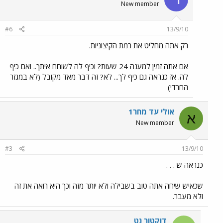
New member
#6
13/9/10
רק אתה מחליט את רמת הקיצוניות.
אם אתה זמין למענה 24 שעות? וכיף לה לשוחח איתך.. ואם כיף
לה. אז כנראה גם כיף לך... לא? זה דבר מאד מקובל (לא במגזר
החרדי)
אולי עד מחר1
א
New member
#3
13/9/10
כנראה ש . . .
שכאיש שיחה אתה טוב בשבילה ולא יותר מזה וכך היא רואה את זה
ולא מעבר.
דוקטור נט