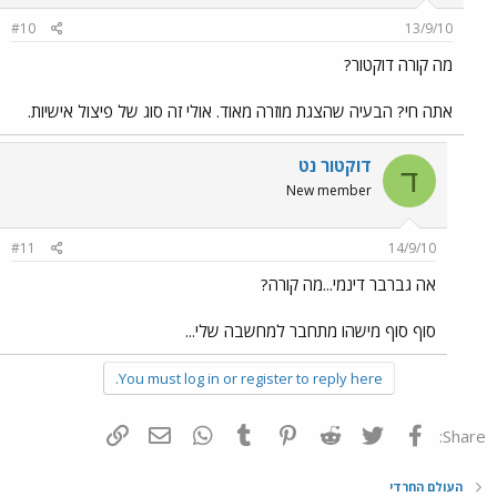
#10
13/9/10
מה קורה דוקטור?
אתה חי? הבעיה שהצגת מוזרה מאוד. אולי זה סוג של פיצול אישיות.
דוקטור נט
ד
New member
#11
14/9/10
אה גברבר דינמי...מה קורה?
סוף סוף מישהו מתחבר למחשבה שלי...
You must log in or register to reply here.
פייסבוק
Twitter
Reddit
Pinterest
Tumblr
WhatsApp
דואר אלקטרוני
הוסף קישור
Share:
העולם החרדי