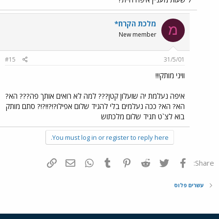
מלכת הקרח*
מ
New member
#15
31/5/01
וויני מותק!!!
איפה נעלמת יה שועלון קטן??? למה לא רואים אותך פה??? הא?
הא? הא? ככה נעלמים בלי להגיד שלום אפילו?!?!!?!? סתם מותק
בוא לצ`ט תגיד שלום מלכתוש
You must log in or register to reply here.
פייסבוק
Twitter
Reddit
Pinterest
Tumblr
WhatsApp
דואר אלקטרוני
הוסף קישור
Share:
עשרים פלוס