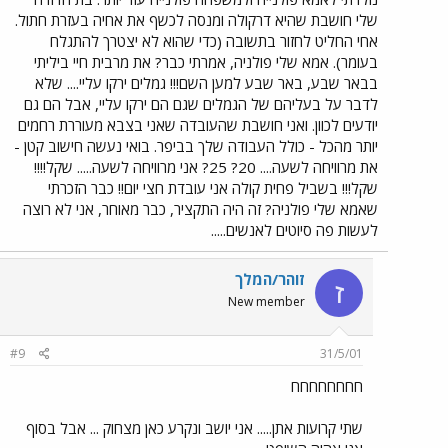
שלי חושבת שהיא דרקולה ומנסה לכשף את אחיה בעזרת חתול.
אחי החליט לחזור בתשובה (כדי שהוא לא יצטרך להתגלח
בעומר). אמא שלי פולניה, אמרתי כבר? את מרבית חיי ביליתי
בבאר שבע, באר שבע למען השם!!! גמלים ירקו עליי.... שלא
לדבר על בעליהם של הגמלים שגם הם ירקו עליי, אבל הם גם
יודעים לכוון. ואני חושבת שהעובדה שאני בצבא מעוררת רחמים
יותר מהכל - כולל העבודה שלך בביפר. בואי נעשה חישוב קטן -
את מרוויחה לשעה.... 20? 25? אני מרוויחה לשעה..... שקל!!!!
שקל!!! בשביל פחית קולה אני עובדת חצי יום!! כבר הזכרתי
שאמא שלי פולניה? זה היה התקציר, כבר מאוחר, אני לא רוצה
לעשות פה סיוטים לאנשים.....
זוהר/המלך
ז
New member
#9
31/5/01
חחחחחחחח
שתי קרועות אתן..... אני יושב ונקרע כאן מצחוק ... אבל בסוף