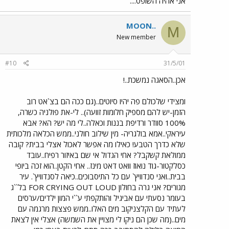
אני אהיה השופט....
MOON..
M
New member
#10
31/5/01
אכן..הסאגה נמשכת..!
ומצידי שלכולם פה יהיו סיוטים..(גם ככה הם בצ`אט רוב
הזמן-יש להם מספיק חלומות זוועה).. לי-את פולניה כשרה,
100% סוודר ורדיפת בננות וכאלה..לי מה יש? הא? אבא
עיראקי..אמא בולגריה- מין שילוב חולני..ממש הכלאה מלכותית
שלא כדרך הטבע! כאילו מה אפשר לאכול אצלי בבית? קובה
ממולאת קשקבל? אחי הגדול אי שם באיזור רפיח..עובד
כסלקטור-גוד נואוז וואט דאט מינז.. אחי הקטן..הוא זכה ביופי
בבית..ואני סנדוויץ` עם כל התיסבוכים..כיאה לסנדוויץ`. עיר
מגורים? אני גרה בחולון FOR CRYING OUT LOUD בל``ג
בעומר נסעתי עם אביגיל והותקפתי ע``י המון ילדים/ערסים
לעתיד עם הקלצניקוב מים האלו..ממש פצצות מרגמה עם
מים..(מה שכן הם ניקו לי מצויין את השמשה) אצלי אין לצאת