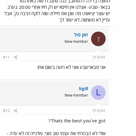
החוצה בלילה להסתובב ככה סתם..לרעות באחו כמו
בבאר-שבע- אצלנו אין חיים!! יש רק חי!! אחרי 20:00 בערב
יש עוצר יציאות.! מה שכן את חיילת-שזה לוקח הרבה נק` אבל
עדיין לא משתווה..לא יעזור לך
זאן פול
ז
New member
#11
31/5/01
אני מבארשבע ואני לא רועה בשום אחו
ligill
L
New member
#12
31/5/01
Thats the best you`ve got?
אולי לא הבהרתי את עצמי טוב מוני: פולנייה זה לא עדה -