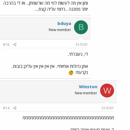
ומון אין מה לעשות לפי מה שרשמתן... אז לי בהרבה
יותר מסכנה ...רחמי עליה קצת.....
bduya
B
New member
#18
31/5/01
די, נשברתי..
אתן גדולות אחיותיי.. אין אין אין אין עליכן בובות..
נקרעתי.
Winston
W
New member
#14
31/5/01
מממממממממממממממממממממממממממממממממממ
7 שעות מעניין איפה היית?