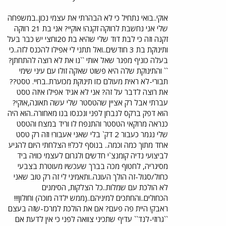
אוקי..בואי נתחיל כי לא הבהרתי את עצמי נכון..במשפחה
שלי אני נחשבת לרווקה זקנה! אוקיי? אני בת 21 רווקה
זקנה וזה כי לבת דוד שלי שהיא בת 20וחצי יש כבר בעל
ותינוקת בת 3 חודשים..ואל תתני לי אפילו להכנס לזה..כי
בעלה כוניף מפגר שאל אותי ``נו את לא רוצה להתחתן?
`` והתינוקת שלה היא פשוט שאקה זולו עם עיני שימי
תבורי-לא ראית מעולם כזו תינוקת מכוערת..בחיי. טסט??
את רוצה לדבר על זה? אני לא אגיד אפילו איזה טסט
עברתי אבל רק אציין שהטסטר שלי עשה תאונה,אוקי?
הוא דפק ברקס לנבחן לפני ונכנסו בנו מאחורה..הוא היה
כנראה מרוקאי הטסטר והתנפח לו וריד במצח והטסט
שלי נגמר כעבור 2 דק` בלי שאני אעבור! וזה רק טסט
אחד מתוך כמה וכמה.. בנוסף לכל!! הצלחתי היום להגיע
לביצועי נדיה קומנצ`י חדשים ולגרום לעצמי כוויה ביד
מסיגריה, לחטוף מכה בברך שעכשיו מעוטרת בצבעי
כחול/סגול-זה הולך העונה..ותאמיני לי זה רק טוב שאני
לא הולכת עם שמלות..כל הצלקות, הסימנים
הכחולים..והחתכים למיניהם..(ממש ילדה מוכה) וחולון!!!
ראבק! היית פה פעם? אם את הולכת למרכז-שזה בעצם
``גרוזי-לנד`` עדיף שתכיני צוואה לפני כי אין לדעת אם