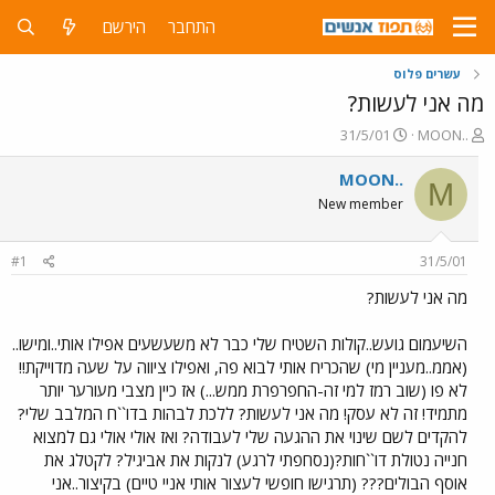
התחבר
הירשם
עשרים פלוס
מה אני לעשות?
פ
פ
31/5/01
MOON..
ו
ו
ת
ר
MOON..
M
ח
ס
New member
ה
ם
נ
ב
ו
ת
#1
31/5/01
ש
א
א
ר
מה אני לעשות?
י
ך
השיעמום גועש..קולות השטיח שלי כבר לא משעשעים אפילו אותי..ומישו..
(אממ..מעניין מי) שהכריח אותי לבוא פה, ואפילו ציווה על שעה מדוייקת!!
לא פו (שוב רמז למי זה-החפרפרת ממש...) אז כיין מצבי מעורער יותר
מתמיד! זה לא עסק! מה אני לעשות? ללכת לבהות בדו``ח המלבב שלי?
להקדים לשם שינוי את ההגעה שלי לעבודה? ואז אולי אולי גם למצוא
חנייה נטולת דו``חות?(נסחפתי לרגע) לנקות את אביגיל? לקטלג את
אוסף הבולים??? (תרגישו חופשי לעצור אותי אניי טיים) בקיצור..אני