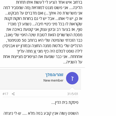
ברחוב איש אחד הציע לי לעשות איתו תחרות
הליכה..... אני פשוט מגנט למוזרויות (מה שמסביר למה
אני משרשרת פה איתך....) ואם מדברים על מבוקש....
אז כן, יש לי אותו.... אבל יש לי גם בחורות רווקות זקנות
שקוראות לו בכל מיני כינויי חיבה.... נשמע לך מוכר?
טוף, אז בצער רב וביגון עצוק אני קוטעת באיבה את
מסכת השרשורים הזאת לטובת שינה היופי שלי (אגב,
כבר הזכרתי שהמיטה שלי היא ברוחב 50 סנטימטר,
הרגליים שלי בולטות ממנה החוצה ובמזרון יש אבנים?)
לילה טוסט לכולם היה כיף מוני }{ מתה עלייך
אחחחח... אני כבר שומעת את הציפורים מצייצות אחת
על השנייה....
זוהר/המלך
ז
New member
#17
31/5/01
פיסקת בית הדין.....
השופט (שזה אני) קובע בפה מלא ...... ש-לי ניצחה