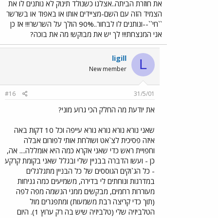
את חוזרת הביתה..אצלנו כשנולד תינוק לא נותנים לו את
הצמיד הזה עם השם-מציידים אותו או באפוד או בשרשר
``חי``--ונותנים לו לבחור..90% הולך על השרשר!!! אז כן
אני המנצחת!!! לך יש את מבוקש! מה את בוכה?
ligill
L
New member
#16
31/5/01
את יודעת מה החלק הכי גרוע מוני?
שאני נורא נורא נורא נורא עייפה וכל 10 דקות באה
איזה פסיכית לצ`אט ושולחת אותי לפורום אבלה
וחפויית ראש כדי שאני אקרא כמה היא אומללה.... אה,
כן - ועשו הדברה בבניין שלי ובגלל שאני בקומת קרקע
- כל הג`וקים הגוססים של כל הבניין מתגלגלים
במדרגות ונוחתים לי בדירה, משמיעים כמה גניחות
מעוררות רחמים, מבקשים ממני הנשמה מפה לפה
(תוך כדי קריצה רבת משמעות) ומתפגרים מול
הטלביזיה שלי (טלביזיה שיש בה רק ערוץ 1). היום