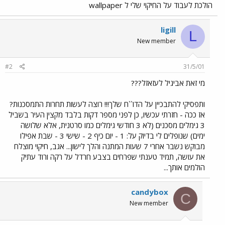
הולכת לעבוד על החיקוי שלי ל wallpaper
ligill
L
New member
#2
31/5/01
מי זאת אביגיל לעזאזל???
ותפסיקי להתבכיין על הדו``ח שלך!!! רוצה לעשות תחרות התמסכנות?
אז ככה - חזרתי עכשיו, כן לפני מספר דקות בלבד מקצין העיר בשביל
3 גימלים מסכנים (לא 3 חודשי גימלים כמו סרטנית, אלא שלושה
ימים) שנופלים לי בדיוק על: 1 - יום כיף 2 - שישי 3 - שבת אפילו
מבוקש נשבר אחרי 7 שעות המתנה והלך לישון... אגב, חיקוי מוצלח
את עושה, תמיד טענתי שפרחים בצבע חרדל על רקה ורוד עתיק
הולמים אותך...
candybox
C
New member