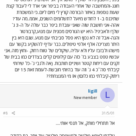
חוגג-והמחשבה של אחרי העבודה בביפר אני ארד לי לעבוד קצת
שעות נוספות באיזור הבורסה קורץ לי מיום ליום..כי המשכורת
שתיכנס ב-1 לחודש מיועל לתשלומים השונים, אממ..מה עוד?
אהה-אני חושבת שזה שאני עובדת ביפר כבר עולה על ה-3 ג`
שלך! ולאביגיל-היא יש הגורסים מכונית עם מנוע,קרבורטור
והגה-אבל זה לא נכון! היא פסל סביבתי עם מנוע..שגם היא בין
היתר מצריכה אלף אלפי טיפולים..כבר עדיף להשקיע בקשר עם
מישהו ולבזבז עליו ולא עליה..שיקולים של טווח רחוק. -וחוץ מזה..אני
עכשיו טפט בצבע בז` כזה עם קילופים קלים בצדדים כמו בבית של
זקנים עם ריחות קטטר ושיניים תותבות. (אה ולגבי ג`-כל שירותי
קיבלתי סה``כ 4 ג` וזה עוד בהיותי חובשת-לעומת זאת 15 יום
ריתוק-קיבלתי כמו כלום!) אז מי המנצחת??
ligill
L
New member
#8
31/5/01
אל תתחילי מותק, אל תנסי אותי.....
נולדתי לאמא פולנייה ולמשפחה פולנייה עוד יותר. בת הדודה