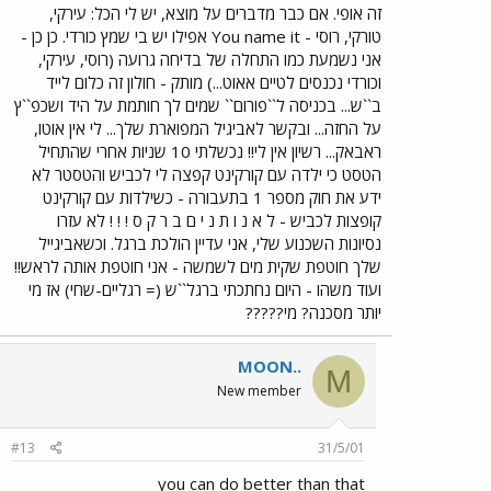
זה אופי. אם כבר מדברים על מוצא, יש לי הכל: עירקי,
טורקי, רוסי - You name it אפילו יש בי שמץ כורדי. כן כן -
אני נשמעת כמו התחלה של בדיחה גרועה (רוסי, עירקי,
וכורדי נכנסים לטיים אאוט...) מותק - חולון זה כלום לייד
ב``ש... בכניסה ל``פורום`` שמים לך חותמת על היד ושכפ``ץ
על החזה... ובקשר לאביגיל המפוארת שלך... לי אין אוטו,
ראבאק... רשיון אין לי!! נכשלתי 10 שניות אחרי שהתחיל
הטסט כי ילדה עם קורקינט קפצה לי לכביש והטסטר לא
ידע את חוק מספר 1 בתעבורה - כשילדות עם קורקינט
קופצות לכביש - ל א נ ו ת נ י ם ב ר ק ס ! ! ! לא עזרו
נסיונות השכנוע שלי, אני עדיין הולכת ברגל. וכשאביגייל
שלך חוטפת שקית מים לשמשה - אני חוטפת אותה לראש!!
ועוד משהו - היום נחתכתי ברגל``ש (= רגליים-שחי) אז מי
יותר מסכנה? מי?????
MOON..
M
New member
#13
31/5/01
you can do better than that