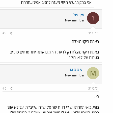
אני במקומך..לא הייתי מעיזה להגיב אפילו...חחחח
זאן פול
ז
New member
#5
31/5/01
באמת חיקוי מוצלח
באמת חיקוי מוצלח רק לדעתי הולמים אותה יותר פרחים סתויים
בניחוח של לואי ה17
MOON..
M
New member
#6
31/5/01
לי...
בואי..בואי תחרות! יש לי דו``ח של 70 ש``ח שקיבלתי על לא עוול
בכפי, חשבון פלא` שאין לי מושג איך אני אשלם כי המינוס שלי