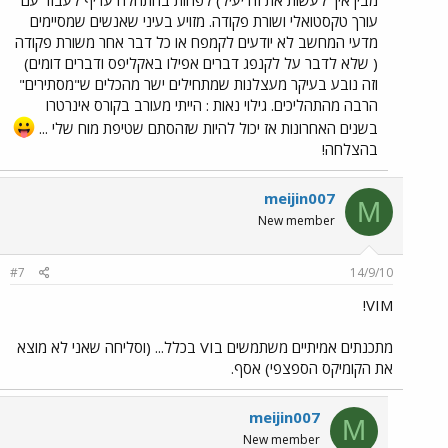
מבין איך לעשות את זה יעיל) לפחות בהתחלה עדיף לעבוד עם
עורך טקסטואלי ושורת פקודה. מזויע בעיני שאנשים שמסיימים
מדעי המחשב לא יודעים לקמפח או כל דבר אחר משורת פקודה
( שלא לדבר על לקנפג דברים אפילו באקליפס ודברים דומים)
וזה נובע בעיקר מעצלנות שמתחילים ישר מהכלים ש"מסתירים"
הרבה מהתהליכים. גילוי נאות : הייתי מעורב בקורס אינרטרו
בשנים האחרונות אז יכול להיות שזהסתם שטיפת מוח שלי ...
בהצלחה!
meijin007
M
New member
#7
14/9/10
VIM!
מתכנתים אמיתיים משתמשים בVI בכלל... (וסליחה שאני לא מוצא
את הקומיקס הספצפי) אסף.
meijin007
M
New member