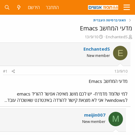
התחבר
הירשם
האוניברסיטה העברית
מדעי המחשב Emacs
פ
פ
13/9/10
EnchantedS
ו
ו
ת
ר
EnchantedS
E
ח
ס
New member
ה
ם
נ
ב
ו
ת
#1
13/9/10
ש
א
א
ר
מדעי המחשב Emacs
י
ך
למי שלומד מדמ"ח- יש לכם מושג מאיפה אפשר להוריד emacs
לwindows? אני לא מוצאת קישור להורדה באינטרנט שאשכרה עובד...
meijin007
M
New member