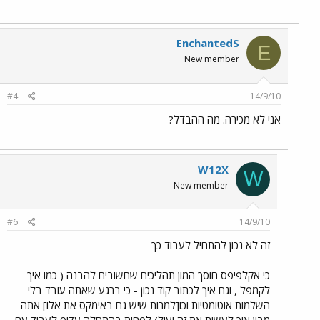
EnchantedS
E
New member
#4
14/9/10
אני לא מכירה. מה ההבדל?
W12X
W
New member
#6
14/9/10
זה לא נכון להתחיל לעבוד כך
כי אקלפיפס חוסך המון תהליכים שחשובים להבנה ( כמו איך
לקמפל , וגם איך לכתוב קוד נכון - כי ברגע שאתה עובד בלי
השלמות אוטומטיות וכו[למרות שיש גם באימקס את אלו] אתה