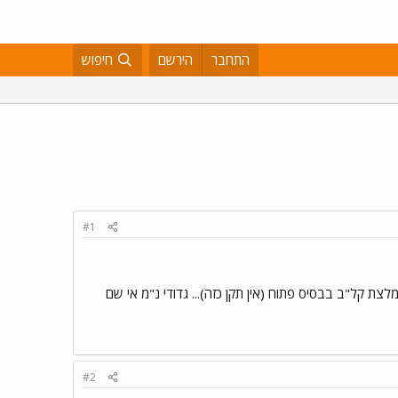
התחבר
הירשם
חיפוש
#1
לצת קל"ב בבסיס פתוח (אין תקן כזה)... גדודי נ"מ אי שם
#2