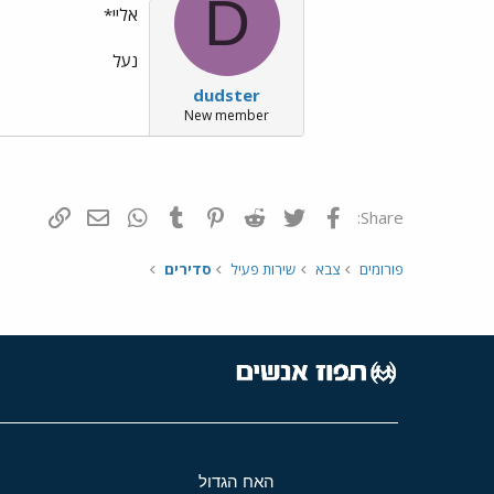
D
אליי*
נעל
dudster
New member
פייסבוק
Twitter
Reddit
Pinterest
Tumblr
WhatsApp
דואר אלקטרונ
הוסף קי
Share:
פורומים
צבא
שירות פעיל
סדירים
האח הגדול