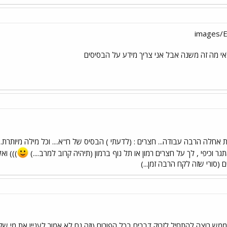
אי מה זה משנה אבל אני צריך מידע על הבסיסים
ות אחלה הרבה עבודה... חצרים : (לדעתי ) הבסיס של ח"א.... וכל מילה מיותר
תגר וכיפי , לך על חצרים רמון או תל נוף ברמון (תיהיה קרוב למרב....)
))) ואל
סורי שזה לקח הרבה זמן...)
 ממש רוצה להתחיל לזרוק דברים בכל הפורום (וזה גם לא אמור לעניין את מי ש