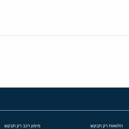
י
שור
הלוואות רק תבקש
מימון רכב רק תבקש