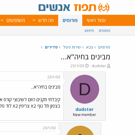
עמוד ראשי
פורומים
מה חדש
משתמשים
פוסטים
חיפוש
פורומים
צבא
שירות פעיל
סדירים
מבינים בחיה"א...
פ
פ
23/1/03
dudster
ו
ו
ת
ר
23/1/03
ח
ס
D
מבינים בחיה"א...
ה
ם
נ
ב
ו
ת
קיבלתי תקנים היום לשיבוצי קורס א
ש
א
בצפון תל נוף X2 צריפין X2 לוד פלמחים קריה סירקין חצרים רמון תודה מראש
dudster
א
ר
י
New member
ך
23/1/03