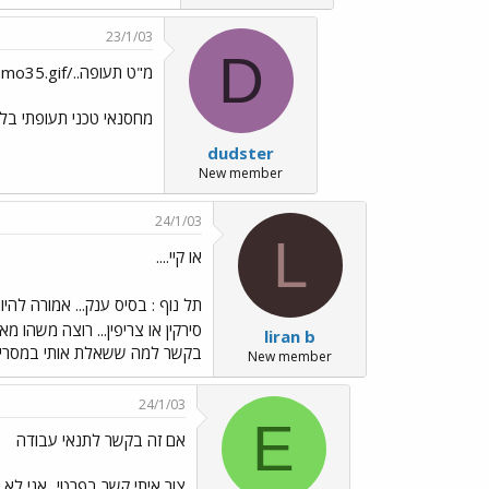
23/1/03
D
מ"ט תעופה../images/Emo35.gif
מחסנאי טכני תעופתי בל
dudster
New member
24/1/03
L
או קיי....
תל נוף : בסיס ענק... אמורה להי
סירקין או צריפין... רוצה משהו מא
liran b
בקשר למה ששאלת אותי במסרים (
New member
24/1/03
E
אם זה בקשר לתנאי עבודה
צור איתי קשר בפרטי...אני לא