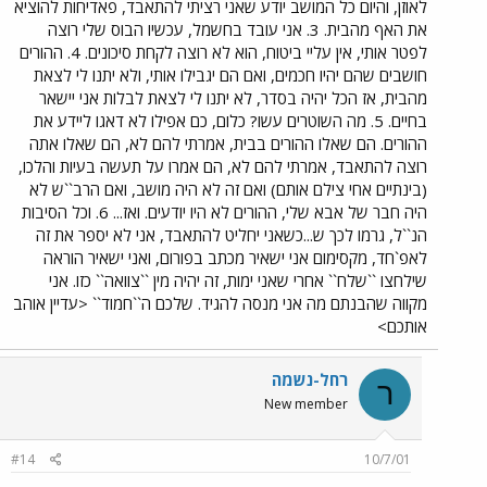
לאוזן, והיום כל המושב יודע שאני רציתי להתאבד, פאדיחות להוציא
את האף מהבית. 3. אני עובד בחשמל, עכשיו הבוס שלי רוצה
לפטר אותי, אין עליי ביטוח, הוא לא רוצה לקחת סיכונים. 4. ההורים
חושבים שהם יהיו חכמים, ואם הם יגבילו אותי, ולא יתנו לי לצאת
מהבית, אז הכל יהיה בסדר, לא יתנו לי לצאת לבלות אני יישאר
בחיים. 5. מה השוטרים עשו? כלום, כם אפילו לא דאגו ליידע את
ההורים. הם שאלו ההורים בבית, אמרתי להם לא, הם שאלו אתה
רוצה להתאבד, אמרתי להם לא, הם אמרו על תעשה בעיות והלכו,
(בינתיים אחי צילם אותם) ואם זה לא היה מושב, ואם הרב``ש לא
היה חבר של אבא שלי, ההורים לא היו יודעים. ואז... 6. וכל הסיבות
הנ``ל, גרמו לכך ש...כשאני יחליט להתאבד, אני לא יספר את זה
לאפ`חד, מקסימום אני ישאיר מכתב בפורום, ואני ישאיר הוראה
שילחצו ``שלח`` אחרי שאני ימות, זה יהיה מין ``צוואה`` כזו. אני
מקווה שהבנתם מה אני מנסה להגיד. שלכם ה``חמוד`` <עדיין אוהב
אותכם>
רחל-נשמה
ר
New member
#14
10/7/01