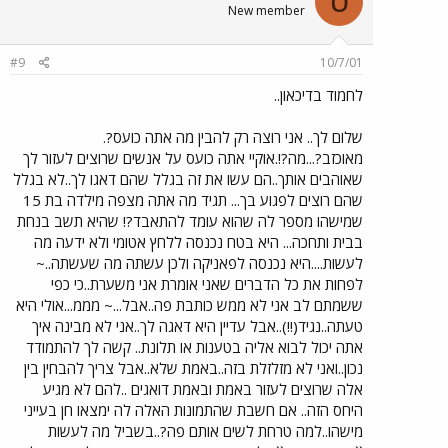
ס
New member
#9
10/7/01
לחמוד בדיכאון..
שלום לך.. אני רוצה רק להבין מה אתה כועס?.
מאוכזב?...מה?!.אוקיי אתה כועס על אנשים שרוצים לעזור לך
שאוהבים אותך..הם עשו את זה בגלל שהם דאגו לך..לא בגלל
שהם רוצים לפגוע בך... תגיד מה אתה מצפה מילדה בת 15
שמישהו מספר לה שהוא עומד להתאבד?! שהיא תשב בנחת
בבית ותחכה... היא בטח נכנסה ללחץ אטומי ולא ידעה מה
לעשות....היא נכנסה לפאניקה ולכן עשתה מה שעשתה..~
לפחות את כל הדברים שאני אומרת אני משערת..כי כפי
ששמתם לב אני לא ממש כותבת פה..אבל...~ מממ...אולי היא
טעתה..נגיד(!!)..אבל עדיין היא דאגה לך..אני לא מבינה איך
אתה יכול לבוא אליה בטענות או תלונת.. קשה לך להתמודד
נכון..ואני לא מזלזלת בזה..באמת שלא..אבל צריך להבחין בין
אלה שרוצים לעזור באמת ובאמת דואגים ..להם לא מגיע
היחס הזה.. אם חשבת שהתמונות האלה לה ימצאו חן בעייני
מישהו..למה טרחת לשים אותם פה?..בשביל מה לעשות