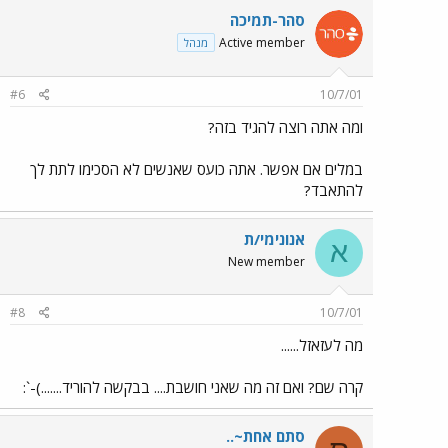
סהר-תמיכה
Active member
מנהל
#6
10/7/01
ומה אתה רוצה להגיד בזה?
במלים אם אפשר. אתה כועס שאנשים לא הסכימו לתת לך
להתאבד?
אנונימי/ת
א
New member
#8
10/7/01
מה לעזאזל......
קרה שם? ואם זה מה שאני חושבת.... בבקשה להוריד.......)-`:
סתם אחת~..