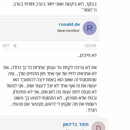
בבוקר, היא ביקשה שאני יחזור בערב וחזרתי בערב.
ה``חמוד``
ronald.de
R
New member
#21
10/7/01
לא חייבים...
את לא צריכה לקחת על עצמך אחריות כל כך גדולה...את
לא אחראית לחייו של אף אחד חוץ מהחיים שלך... ומה
שהתכוונתי זה שאם הוא באמת ירצה להתאבד הוא
יעשה את זה ואף אחד לא יוכל לעצור אותו... אני למשל
לא מנסה לתת עצות פה לאנשים...אני לא פסיכולוג
ובטח שלא סופרמן... לא התכוונתי לפגוע בך פשוט
רשמתי את מה שקפץ לי לראש, מצטער אם פגעתי...
רונלד.
חמוד בדיכאון
ח