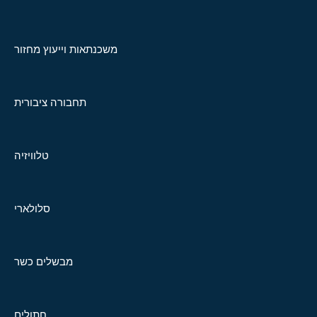
משכנתאות וייעוץ מחזור
תחבורה ציבורית
טלוויזיה
סלולארי
מבשלים כשר
חתולים