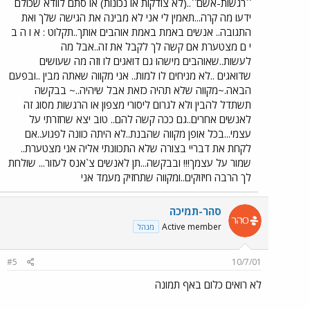
``רגשות-אשם``..(לא צודקות או נכונות) או סתם לוודא שכולם
ידעו מה קרה...תאמין לי אני לא מבינה את הגישה שלך ואת
התגובה.. אנשים באמת באמת אוהבים אותך..תקלוט : א ו ה ב
י ם מצטערת אם קשה לך לקבל את זה..אבל מה
לעשות..שאוהבים מישהו גם דואגים לו וזה מה שעושים
שדואגים ..לא מניחים לו למות.. אני מקווה שאתה מבין ..ובפעם
הבאה.~מקווה שלא תהיה כזאת אבל שיהיה..~ בבקשה
תשתדל להבין ולא לגרום ליסורי מצפון או הרגשות מסוג זה
לאנשים אחרים..גם ככה קשה להם.. טוב יצא שחזרתי על
עצמי...בכל אופן מקווה שהבנת..לא היתה כוונה לפגוע..אם
לקחת את דבריי בצורה שלא התכוונתי אליה אני מצטערת..
שמור על עצמך!!! ובבקשה...תן לאנשים צ`אנס לעזור... שולחת
לך הרבה חיזוקים..ומקווה שתחזיק מעמד אני
סהר-תמיכה
Active member
מנהל
#5
10/7/01
לא רואים כלום באף תמונה