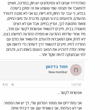
כאלה???? אנחנו לא פסיכולוגים-יש חוק במדינה, תאיים
להתאבד אל תצפה שמי ששמע את זה יסתכן בישיבה
בכלא, כי עבר על החוק ולא דיווח. גם אני לא מוכנה להפרד
מהעולם, ולפעמים ברגעי מצוקה מדברת על סיום החיים,
ומאוד מתכוונת לכך, ועדיין בחיים. אבל אם לא רוצים
משטרה בבית, חייבים להשאיר אפשרות לקשר עם סהר,
מיד אחרי שליחת ההודעה או מסירת ההודעה למישהו בצט,
לא לזרוק איום התאבדות ולהעלם. ולהשאיר את כולם עם
החרדה לחייו. חייבים להשאיר דרך לשיחה כדי לראות אם
שיחה יכולה להרגיע את הכאב העצום באותו רגע, ולגרום
למי שבמצוקה להיות שקול יותר....
חמוד בדיכאון
ח
New member
#20
10/7/01
אפשרות לקשר....
אני נתתי ליום את מספר הטלפון שלי, לך יש את המספר.
אני לא נעלמתי, אני נשארתי שם. אני דיברתי איתה