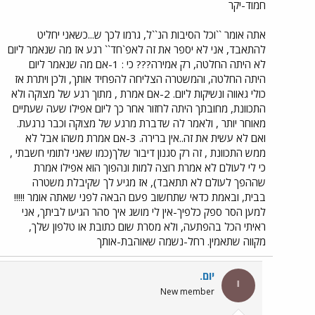
חמוד-יקר
אתה אומר ``וכל הסיבות הנ``ל, גרמו לכך ש...כשאני יחליט
להתאבד, אני לא יספר את זה לאפ`חד`` רגע אז מה שנאמר ליום
לא היתה החלטה, רק אמירה??? כי : 1-אם מה שנאמר ליום
היתה החלטה, והמשטרה הצליחה להפחיד אותך, ולכן ויתרת אז
כולי גאווה ונשיקות ליום. 2-אם אמרת , מתוך רגע של מצוקה ולא
התכוונת, מחובתך היתה לחזור אחר כך ליום אפילו שעה שעתיים
מאוחר יותר , ולאמר לה שדברת מרגע של מצוקה וכבר נרגעת.
ואם לא עשית את זה..אין ברירה. 3-אם אמרת משהו אבל לא
ממש התכוונת , זה רק סגנון דיבור שלך(כמו שאני לתומי חשבתי ,
כי לי לעולם לא אמרת רוצה למות ונהפוך הוא אפילו אמרת
שההפך לעולם לא תתאבד), אז מגיע לך שקיבלת משטרה
בבית, ובאמת כדאי שתחשוב פעם הבאה לפני שאתה אומר !!!!!
למען הסר ספק כלפיך-אין לי מושג איך סהר הגיעו לביתך, אני
ראיתי הכל בהפתעה, ולא מסרת שום כתובת או טלפון שלך,
מקווה שתאמין. רחל-נשמה שאוהבת-אותך
יום.
י
New member