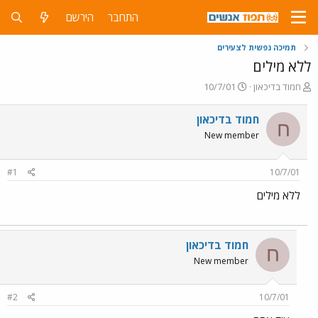
התחבר
הירשם
תמיכה נפשית לצעירים
ללא מילים
פ
פ
חמוד בדיכאון
10/7/01
ו
ו
ת
ר
חמוד בדיכאון
ח
ח
ס
New member
ה
ם
נ
ב
ו
ת
#1
10/7/01
ש
א
א
ר
ללא מילים
י
ך
חמוד בדיכאון
ח
New member
#2
10/7/01