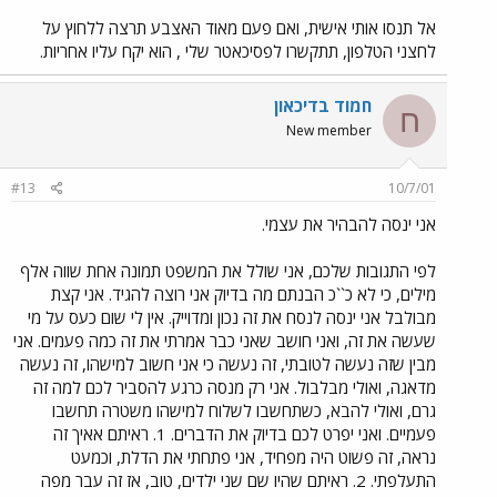
אל תנסו אותי אישית, ואם פעם מאוד האצבע תרצה ללחוץ על
לחצני הטלפון, תתקשרו לפסיכאטר שלי , הוא יקח עליו אחריות.
חמוד בדיכאון
ח
New member
#13
10/7/01
אני ינסה להבהיר את עצמי.
לפי התגובות שלכם, אני שולל את המשפט תמונה אחת שווה אלף
מילים, כי לא כ``כ הבנתם מה בדיוק אני רוצה להגיד. אני קצת
מבולבל אני ינסה לנסח את זה נכון ומדוייק. אין לי שום כעס על מי
שעשה את זה, ואני חושב שאני כבר אמרתי את זה כמה פעמים. אני
מבין שזה נעשה לטובתי, זה נעשה כי אני חשוב למישהו, זה נעשה
מדאגה, ואולי מבלבול. אני רק מנסה כרגע להסביר לכם למה זה
גרם, ואולי להבא, כשתחשבו לשלוח למישהו משטרה תחשבו
פעמיים. ואני יפרט לכם בדיוק את הדברים. 1. ראיתם אאיך זה
נראה, זה פשוט היה מפחיד, אני פתחתי את הדלת, וכמעט
התעלפתי. 2. ראיתם שהיו שם שני ילדים, טוב, אז זה עבר מפה