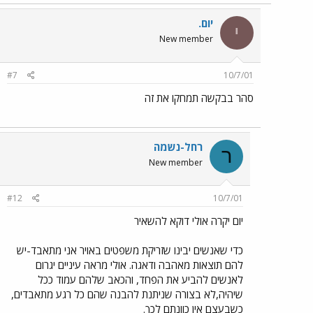
יום.
י
New member
#7
10/7/01
סהר בבקשה תמחקו את זה
רחל-נשמה
ר
New member
#12
10/7/01
יום יקרה אולי דוקא להשאיר
כדי שאנשים יבינו שזריקת משפטים באויר אני מתאבד-יש
להם תוצאות מאהבה ודאגה. אולי מראה עיניים יגרום
לאנשים להביע את הפחד, והכאב שלהם עמוד ככל
שיהיה,לא בצורה שניתנת להבנה שהם כל רגע מתאבדים,
כשבעצם אין כוונתם לכך.