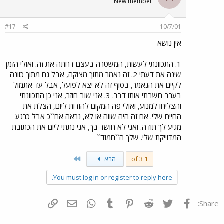
New member
#17
10/7/01
אין נושא
1. התכוונתי לעשות, המשטרה בעצם דחתה את זה. ואולי הזמן
שינה את דעתי 2. זה נאמר מתוך מצוקה, אבל גם מתוך כוונה
לקיים את הנאמר, בסוף זה לא יצא לפועל, אבל עד אתמול
בערב חשבתי אותו דבר. 3. אני שוב חוזר, אני כן התכוונתי
והצליחו למנוע, ואולי פה המקום להודות ליום, הצלת את
החיים שלי. אם זה היה שווה או לא, נראה אח``כ אבל כרגע
מגיע לך תודה. ואני לא חושד בך, אני נתתי ליום את הכתובת
המדוייקת שלי. שלך ה``חמוד``
Last
1 of 3
הבא
You must log in or register to reply here.
פייסבוק
Twitter
Reddit
Pinterest
Tumblr
WhatsApp
דואר אלקטרוני
הוסף קישור
Share: