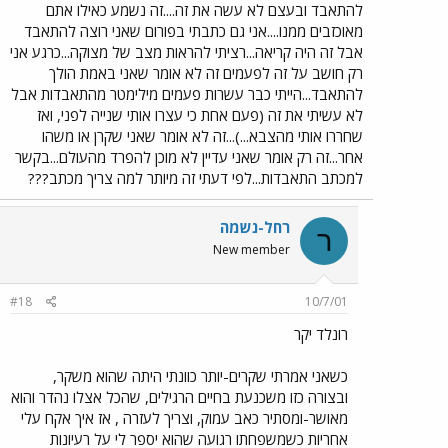
להתאבד ובעצם לא עשה את זה....זה נשמע כאילו אתם
מאוכזבים ממנו....אני גם כתבתי בפורום שאני רוצה להתאבד
אבל זה היה קריאה...רציתי להראות מצב של מצוקה...כרגע אני
רק חושב על זה לפעמים זה לא אומר שאני באמת הולך
להתאבד...הייתי כבר עשרות פעמים מילימטר מהתאבדות אבל
לא עשיתי את זה (פעם אחת כי עצרו אותי שנייה לפני, ואז
שחררו אותי מהצבא...)...זה לא אומר שאני שקרן או משהו
אחר...זה רק אומר שאני עדיין לא מוכן להפרד מהעולם...בקשר
למכתב התאבדות...לפי דעתי זה מיותר למה צריך מכתב???
רחל-נשמה
ר
New member
#18
10/7/01
רונלד יקר
כשאני אמרתי שקרים-יותר כוונתי היתה שהוא משקר,
ובצורה כזו משכנעת בחיים הרגילים, שהכל אצלו נהדר והוא
מאושר-ומסתיר כאב עמוק, וצריך לעזרה , אז איך אקח עלי
אחריות כשמשפחתו רגועה שהוא יספר לי על רעיונות