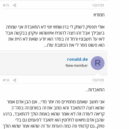
#15
10/7/01
חמוד!!!
אולי תפסיק לשחק לי ברגשות!!! יופי לא התאבדת אני שמחה
בשבילך אבל זהו רוצה להוכיח איזושהוא עיקרון בבקשה אבל
לא! על חשבוני! ורחל זה בסדר הוא יודע שזאת לא היית את
הוא פשוט מסר לי את הכתובת שלו....
ronald.de
R
New member
#16
10/7/01
התאבדות...
אני חושב שאתם מחמירים פה יותר מדי... אם הבן אדם אומר
שהוא רוצה להתאבד והא כותב את זה בפורום זה בסה``כ
קריאה לעזרה וזה לא אומר שהוא באמת הולך להתאבד, ברגע
שהבן אדם מיואש לחלוטין הוא יתאבד לפעמים גם בלי
פתק...גם קלטתי פה כמה הערות על זה שהוא אמר שהוא הולך