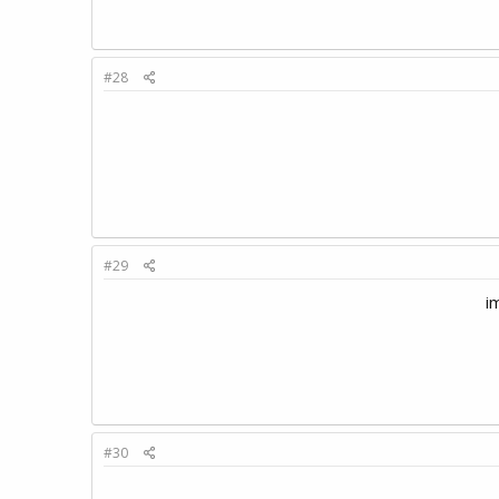
#28
#29
#30