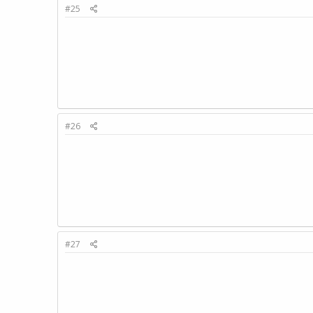
#25
#26
#27