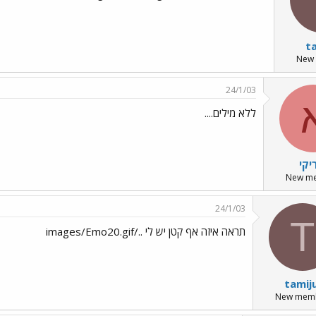
ta
New
24/1/03
ללא מילים....
יקי
New m
24/1/03
T
תראה איזה אף קטן יש לי ../images/Emo20.gif
tamiju
New mem