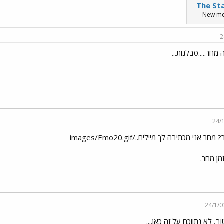
New m
2
 מחר.....סבלנות...
24/
מחר אני מכתיבה לך מיילים../images/Emo20.gif
זמן מחר.
24/1/0
וב, לא נתווכח על זה כאן....