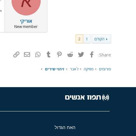
א
י
אוריקי
New member
הקודם
1
2
פייסבוק
Twitter
Reddit
Pinterest
Tumblr
WhatsApp
דואר אלקטרונ
הוסף קי
Share:
פורומים
מוזיקה
ז`אנר
זיהוי שירים
האח הגדול