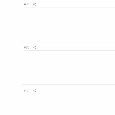
#34
#35
#32