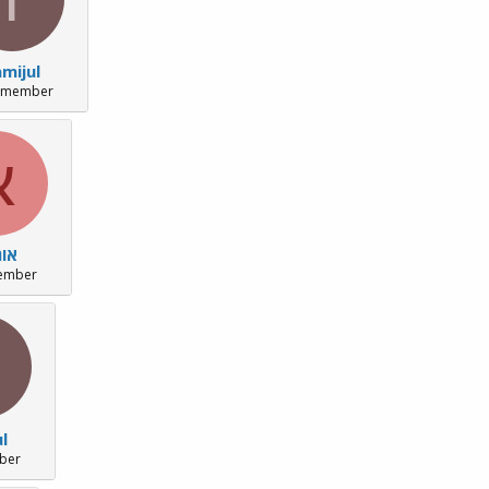
mijul
 member
א
אור
ember
l
ber