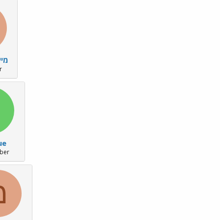
מייקי r
r
ue
ber
מ