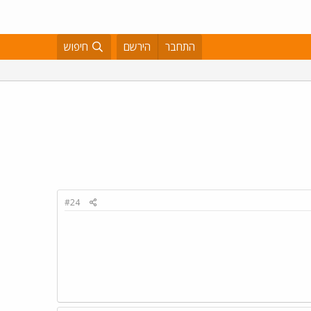
התחבר
הירשם
חיפוש
#24