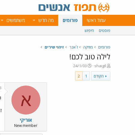
עמוד ראשי
פורומים
מה חדש
משתמשים
פוסטים
חיפוש
פורומים
מוזיקה
ז`אנר
זיהוי שירים
לילה טוב לכם!
פ
פ
24/1/03
shaigil
ו
ו
הקודם
1
2
ת
ר
ח
ס
ה
ם
3
נ
ב
א
3
ו
ת
ש
א
א
ר
זה
י
אוריקי
ך
New member