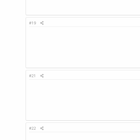
#19
#21
#22