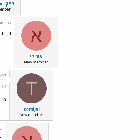
מייקי The Star
ember
4/1/03
א
נדון בה
אוריקי
New member
1/03
T
מחר? 
אין 
tamijul
New member
3
ט