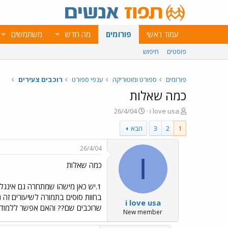
עמוד ראשי
פורומים
מה חדש
משתמשים
פוסטים
חיפוש
פורומים
ספורט ומוטוריקה
ענפי ספורט
רוכבים צעירים
כמה שאלות
פ
פ
26/4/04
i love usa
ו
ו
1
2
3
הבא
ת
ר
ח
ס
ה
ם
26/4/04
נ
ב
I
כמה שאלות
ו
ת
ש
א
א
ר
י
i love usa
ך
שרוכבים שם?? והאם אפשר ללמוד שם 
New member