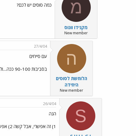
מ
כמה סוסים יש לכם?
מקנידו וונוס
New member
27/4/04
ה
עם סייחים
בסביבות 90-100 ככה....ולרכיבה 50 ומשהו בערך....אבל תמיד יש את הסוסים הצולעים\אחרי המלטה\רזים\יום מנוחה\זקנים וידה ידה ידה...
הלוחשת לסוסים
היחידה
New member
26/4/04
S
הנה
1) זה אפשרי, אבל קשה 2) אפשר, תלוי בחווה שאת נמצאת בה 3) החווה היא לא בחיפה, היא בבית אורן
S H I L G I