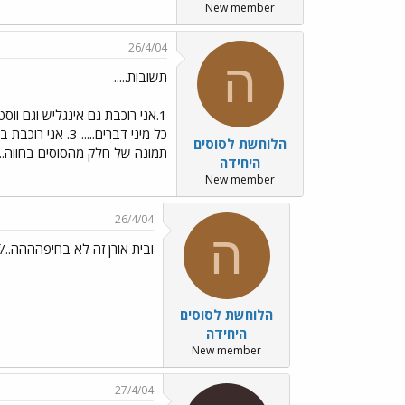
New member
26/4/04
ה
תשובות.....
כל מיני דברים..... 3. אני רוכבת בבית אורן...רוכבים שם רק ווסטרן...ואני מסדרת לי אוכף אינגליש ורוכבת שם גם אינגליש-עצמאי.... תגידי שאת באה לרכב ואני גם אבוא!
הלוחשת לסוסים
תמונה של חלק מהסוסים בחווה...
היחידה
New member
26/4/04
ה
ובית אורן זה לא בחיפהההה../images/Emo46.gif
הלוחשת לסוסים
היחידה
New member
27/4/04