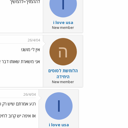
I
לההמזיך=להמשיך
i love usa
New member
26/4/04
ה
אין לי מושג!
אני משארת שאותו דבר אב
הלוחשת לסוסים
היחידה
New member
26/4/04
I
רגע אמרתם שיש רק ווס
אז איפה יש קרוב לחיפ
i love usa