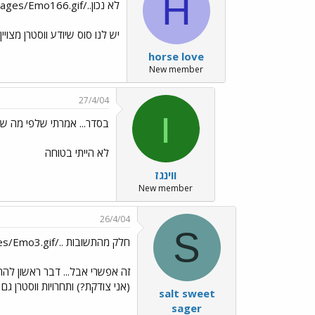
H
לא נכון../images/Emo166.gif
יש לנו סוס שיודע ווסטרן מצויי
horse love
New member
27/4/04
ו
בסדר... אמרתי שלפי מה שא
לא הייתי בטוחה
ווינגז
New member
26/4/04
S
חלק מהתשובות ../images/Emo3.gif
זה אפשרי אבל... דבר ראשון להת
(אני צודקת?) ותחרויות ווסטרן ג
salt sweet
sager