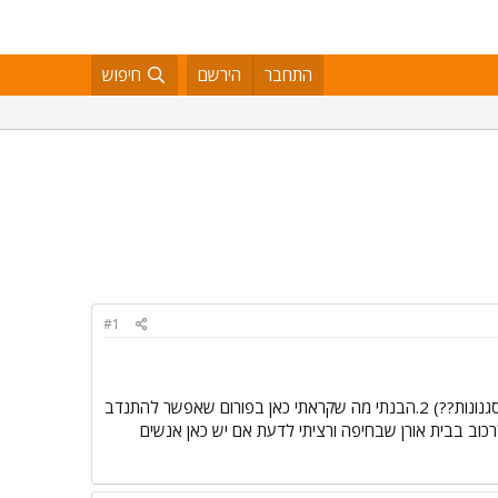
התחבר
הירשם
חיפוש
#1
1.יש כאן מישהו שמתחרה גם אינגליש וגם ווסטרן??(זה אפשרי בכלל ללמוד גם וגם ולהשתתף בתחרויות של שני הסגנונות??) 2.הבנתי מה שקראתי כאן בפורום שאפשר להתנדב
ם זה נכון??מה בדוק עושים בהתנדבות??(מנקים את הסוסים וכאלה??) 3.אני יתחיל לרכוב בבית אורן שבחיפה ורציתי לדעת אם יש כאן אנשים