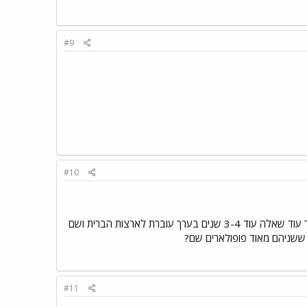
#9
#10
מליינים אנחנחו לא כניראה שאני יצטרך לבחור באחד הסגנונות להתחיל ואולי בהמשך ללמוד גם סגנון אחר עוד שאלה עוד 3-4 שנים בערך עוברת לארצות הברית ושם
או ששניהם מאוד פופולארים שם?
#11