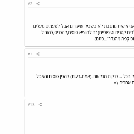
#2
ם אני יכולה לענות רק על שאלה 2 1.אני רק אינגליש ואין לי מושג האם אפשר להתחרות בשני המקצים. 2.אני אישית מתנבת לא בשביל שיעורים אבל לפעמים מעלים
ם קטנים וטיפוליים) זה להוציא סוסים,להכניס,להוביל
כוס קפה מהגדר"...סתם)
#3
הכל ... לנקות מכלאות..(אממ..רעות) להכין סוסים והאכיל
ם אחרים..(=
#18