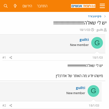
התחבר
הירשם
סקייטבורד
יש לי שאלה!!!!!!!!!!!!!!!!!!!!!!!!!
פ
פ
18/1/03
guilti
ו
ו
ת
ר
guilti
G
ח
ס
New member
ה
ם
נ
ב
ו
ת
#1
18/1/03
ש
א
א
ר
יש לי שאלה!!!!!!!!!!!!!!!!!!!!!!!!!
י
ך
מישהו יודע מה האתר של אדרנלין
guilti
G
New member
#2
18/1/03