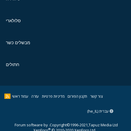
סלולארי
מבשלים כשר
חתולים
צור קשר
תקנון הפורום
מדיניות פרטיות
עזרה
עמוד ראשי
עברית (he_IL)
Forum software by
Copyright©1996-2021,Tapuz Media Ltd.
®
XenForo
© 2010-2020 XenForo Ltd.