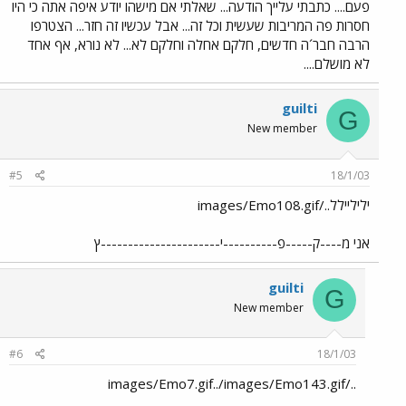
פעם.... כתבתי עלייך הודעה... שאלתי אם מישהו יודע איפה אתה כי היו
חסרות פה המריבות שעשית וכל זה... אבל עכשיו זה חזר... הצטרפו
הרבה חבר´ה חדשים, חלקם אחלה וחלקם לא... לא נורא, אף אחד
לא מושלם....
guilti
G
New member
#5
18/1/03
יליליילל../images/Emo108.gif
אני מ----ק-----פ----------י----------------------ץ
guilti
G
New member
#6
18/1/03
../images/Emo7.gif../images/Emo143.gif