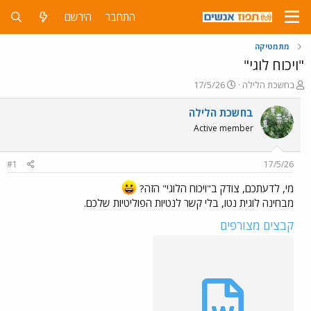
התחבר
הירשם
מתמטיקה
"ויכוח לוגי"
פ
פ
בחשכת הלילה
17/5/26
ו
ו
ת
ר
בחשכת הלילה
ח
ס
Active member
ה
ם
נ
ב
ו
ת
#1
17/5/26
ש
א
א
ר
מי, לדעתכם, צודק ב"ויכוח הלוגי" הזה?
י
מבחינה לוגית נטו, בלי קשר לנטיות הפוליטיות שלכם.
ך
קבצים מצורפים