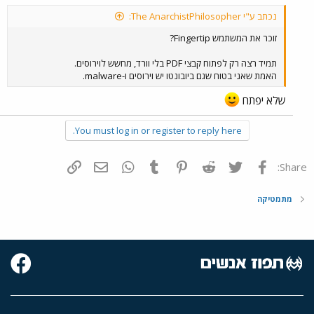
נכתב ע"י The AnarchistPhilosopher:
זוכר את המשתמש Fingertip?
תמיד רצה רק לפתוח קבצי PDF בלי וורד, מחשש לוירוסים.
האמת שאני בטוח שגם ביובונטו יש וירוסים ו-malware.
שלא יפתח
You must log in or register to reply here.
פייסבוק
Twitter
Reddit
Pinterest
Tumblr
WhatsApp
דואר אלקטרוני
הוסף קישור
Share:
מתמטיקה