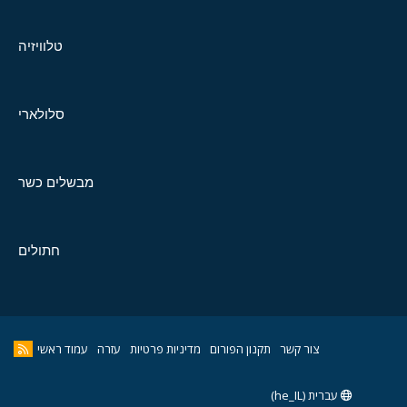
טלוויזיה
סלולארי
מבשלים כשר
חתולים
צור קשר
תקנון הפורום
מדיניות פרטיות
עזרה
עמוד ראשי
עברית (he_IL)