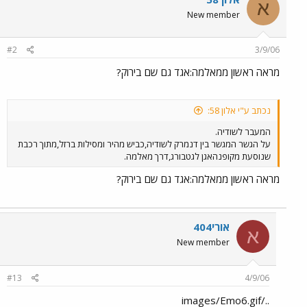
א
New member
#2
3/9/06
מראה ראשון ממאלמה:אגד גם שם בירוק?
נכתב ע"י אלון 58:
המעבר לשודיה.
על הגשר המגשר בין דנמרק לשודיה,כביש מהיר ומסילות ברזל,מתוך רכבת
שנוסעת מקופנהאגן לגטבורג,דרך מאלמה.
מראה ראשון ממאלמה:אגד גם שם בירוק?
אורי404
א
New member
#13
4/9/06
../images/Emo6.gif