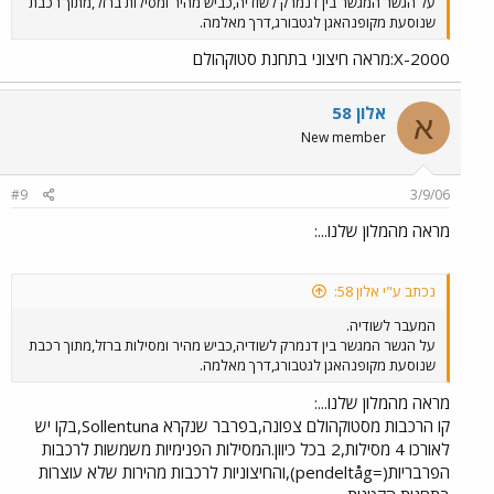
על הגשר המגשר בין דנמרק לשודיה,כביש מהיר ומסילות ברזל,מתוך רכבת
שנוסעת מקופנהאגן לגטבורג,דרך מאלמה.
X-2000:מראה חיצוני בתחנת סטוקהולם
אלון 58
א
New member
#9
3/9/06
מראה מהמלון שלנו...:
נכתב ע"י אלון 58:
המעבר לשודיה.
על הגשר המגשר בין דנמרק לשודיה,כביש מהיר ומסילות ברזל,מתוך רכבת
שנוסעת מקופנהאגן לגטבורג,דרך מאלמה.
מראה מהמלון שלנו...:
קו הרכבות מסטוקהולם צפונה,בפרבר שנקרא Sollentuna,בקו יש
לאורכו 4 מסילות,2 בכל כיוון.המסילות הפנימיות משמשות לרכבות
הפרבריות(=pendeltåg),והחיצוניות לרכבות מהירות שלא עוצרות