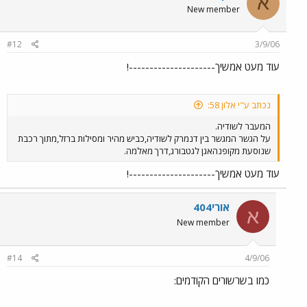
א
New member
#12
3/9/06
עוד מעט אמשיך---------------------!
נכתב ע"י אלון 58:
המעבר לשודיה.
על הגשר המגשר בין דנמרק לשודיה,כביש מהיר ומסילות ברזל,מתוך רכבת
שנוסעת מקופנהאגן לגטבורג,דרך מאלמה.
עוד מעט אמשיך---------------------!
אורי404
א
New member
#14
4/9/06
כמו בשרשורים הקודמים: