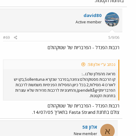
בתחנות הקטנות.
david80
Active member
#69
5/9/06
רכבות הפנדל - הפרבריות של שטוקהולם
נכתב ע"י אלון 58:
מראה מהמלון שלנו...:
קו הרכבות מסטוקהולם צפונה,בפרבר שנקרא Sollentuna,בקו יש
לאורכו 4 מסילות,2 בכל כיוון.המסילות הפנימיות משמשות לרכבות
הפרבריות(=pendeltåg),והחיצוניות לרכבות מהירות שלא עוצרות
בתחנות הקטנות.
רכבות הפנדל - הפרבריות של שטוקהולם
צולם בתחנת Fasta Strand בתאריך 14/07/05.
אלון 58
א
New member