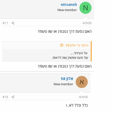
nitsansh
N
New member
#17
4/9/06
האם נסעת דרך גטבורג או שזו טעות?
נכתב ע"י אלון 58:
על העידוד...,
עוד מעט אמשיך,שוה לראות.
האם נסעת דרך גטבורג או שזו טעות?
אלון 58
א
New member
#18
4/9/06
כלל וכלל לא...!