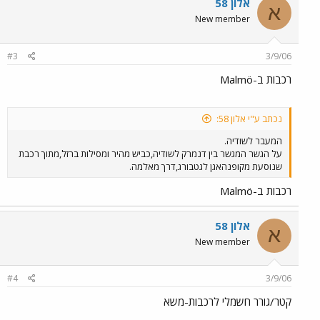
אלון 58
א
New member
#3
3/9/06
רכבות ב-Malmö
נכתב ע"י אלון 58:
המעבר לשודיה.
על הגשר המגשר בין דנמרק לשודיה,כביש מהיר ומסילות ברזל,מתוך רכבת
שנוסעת מקופנהאגן לגטבורג,דרך מאלמה.
רכבות ב-Malmö
אלון 58
א
New member
#4
3/9/06
קטר/גורר חשמלי לרכבות-משא