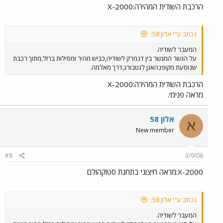
הרכבת השודית המהירה:X-2000
נכתב ע"י אלון 58:
המעבר לשודיה.
על הגשר המגשר בין דנמרק לשודיה,כביש מהיר ומסילות ברזל,מתוך רכבת
שנוסעת מקופנהאגן לגטבורג,דרך מאלמה.
הרכבת השודית המהירה:X-2000
מראה פנימי.
אלון 58
א
New member
#8
3/9/06
X-2000:מראה חיצוני בתחנת סטוקהולם
נכתב ע"י אלון 58:
המעבר לשודיה.