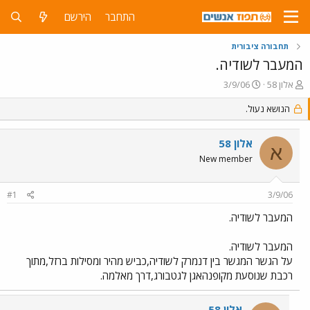
התחבר
הירשם
תחבורה ציבורית
המעבר לשודיה.
פ
פ
אלון 58
3/9/06
ו
ו
ת
הנושא נעול.
ר
ח
ס
ה
ם
אלון 58
נ
ב
א
ו
ת
New member
ש
א
א
ר
#1
3/9/06
י
ך
המעבר לשודיה.
המעבר לשודיה.
על הגשר המגשר בין דנמרק לשודיה,כביש מהיר ומסילות ברזל,מתוך
רכבת שנוסעת מקופנהאגן לגטבורג,דרך מאלמה.
אלון 58