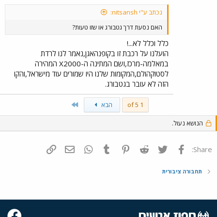
נכתב ע"י nitsansh:
האם נסעת דרך גטבורג או שזו טעות?
כלל וכלל לא...!
הועלנו על רכבת זו בקופנהאגן,נאמר לנו לרדת
במאלמה-מרכז,ושם המתינה ה-X2000 המהירה
לסטוקהולם,המקומות שלנו היו שמורים עוד מישראל,והקו
הזה לא עובר בגטבורג.
Last
1 of 5
הבא
הנושא נעול.
פייסבוק
Twitter
Reddit
Pinterest
Tumblr
WhatsApp
דואר אלקטרוני
הוסף קישור
Share:
תחבורה ציבורית