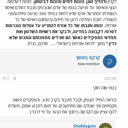
לקניין
ולהליך הוגן
.
הזכות לחיים והזכות לביטחון-
הזכות לשלמות
הגוף והאיסור על פגיעה בגופו של אדם שנובעים מכבוד האדם ואיסור
השפלתו. זכותו של אדם שלא לחיות בפחד מפני פגיעה פיזית ומפני
השפלה. חובת המדינה להגן על חייהם וביטחונם האישי של כל
אזרחיה.
זכותו וחובתו של כל אזרח להתריע על עוולות הנגרמות
לפרט/ לקבוצה במדינה, ולבקר את רשויות השלטון ואת
ממלאי התפקידים כאשר הם חורדים מסמכותם ונוהגים שלא
כדין."
מתוך "להיות אזרחים בישראל"......
שלכם, כנרת.
קרקס בחושך
ק
New member
#17
23/1/03
בטח שזה חוקי
כנראה החייל הצטיין, וקיבל תיגבור בקרב מגע.. והמפקדים פשוט
מקסימים איך שכולם שם מתחשבים. אל תעזו לתבוע אותם, תשלחו
להם עציץ עם הקדשה ("חנוך את הנער על פי דרכו")
Shaldagon