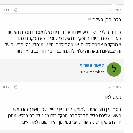
#11
23/1/03
בלתי חוקי בעליל !!!
לדווח מבלי לחשוב פעמיים !!! על דברים כאלו אסור בתכלית האיסור
לעבור לסדר היום. המפקדים האלו כלל וכלל לא מפקדים כמו
שמפקדים צריכים להיות. אין פה דילמה וחשש מ"הלשנה" תחשוב על
זה שבפעם הבאה זה עלול להיגמר במוות. לדווח בבבהילות !!!
ליאור השריף
ל
New member
#12
23/1/03
ממש לא!
בס"ד אין חוק המתיר למפקד להרביץ לחייל. לפי תאורך זהו ממש
פשע, עבירה פלילית לכל דבר. מפקד כזה צריך לשבת בכלא! מסכן
יהיה המפקד שיכה אותי... אני במקומך הייתי פונה לאחראים...