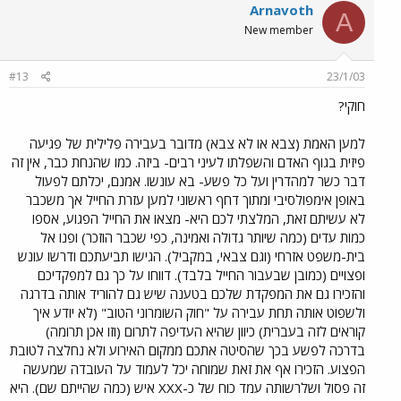
Arnavoth
A
New member
#13
23/1/03
חוקי?
למען האמת (צבא או לא צבא) מדובר בעבירה פלילית של פגיעה
פיזית בגוף האדם והשפלתו לעיני רבים- ביזה. כמו שהנחת כבר, אין זה
דבר כשר למהדרין ועל כל פשע- בא עונשו. אמנם, יכלתם לפעול
באופן אימפולסיבי ומתוך דחף ראשוני למען עזרת החייל אך משכבר
לא עשיתם זאת, המלצתי לכם היא- מצאו את החייל הפגוע, אספו
כמות עדים (כמה שיותר גדולה ואמינה, כפי שכבר הוזכר) ופנו אל
בית-משפט אזרחי (וגם צבאי, במקביל). הגישו תביעתכם ודרשו עונש
ופצויים (כמובן שבעבור החייל בלבד). דווחו על כך גם למפקדיכם
והזכירו גם את המפקדת שלכם בטענה שיש גם להוריד אותה בדרגה
ולשפוט אותה תחת עבירה על "חוק השומרוני הטוב" (לא יודע איך
קוראים לזה בעברית) כיוון שהיא העדיפה לתרום (וזו אכן תרומה)
בדרכה לפשע בכך שהסיטה אתכם ממקום האירוע ולא נחלצה לטובת
הפצוע. הזכירו אף את זאת שמוחה יכל לעמוד על העובדה שמעשה
זה פסול ושלרשותה עמד כוח של כ-XXX איש (כמה שהייתם שם). היא