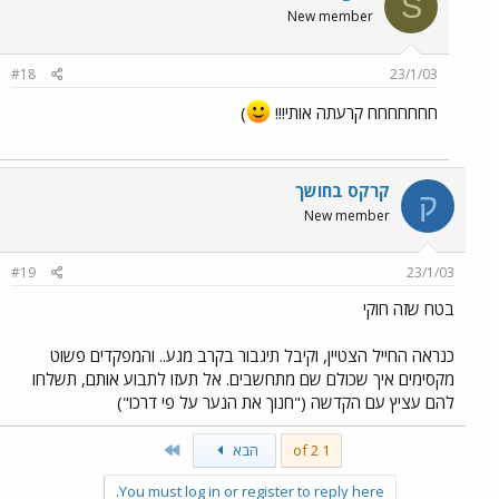
S
New member
#18
23/1/03
חחחחחחח קרעתה אותי!!!
)
קרקס בחושך
ק
New member
#19
23/1/03
בטח שזה חוקי
כנראה החייל הצטיין, וקיבל תיגבור בקרב מגע.. והמפקדים פשוט
מקסימים איך שכולם שם מתחשבים. אל תעזו לתבוע אותם, תשלחו
להם עציץ עם הקדשה ("חנוך את הנער על פי דרכו")
Last
1 of 2
הבא
You must log in or register to reply here.