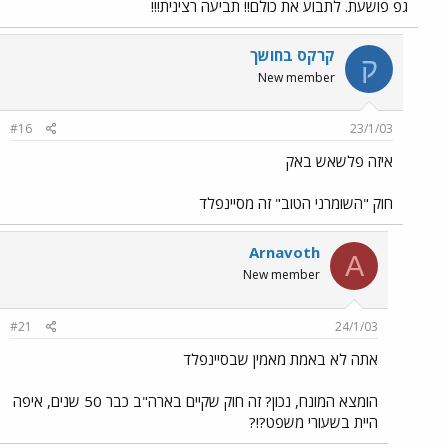
גפ פושעת. לתבוע את כולם!! תביעה רצינית!!!
קרקס בחושך
ק
New member
#16
23/1/03
איזה פלשאש באק
חוק "השומרני הטוב" זה מסיינפלד
Arnavoth
A
New member
#21
24/1/03
אתה לא באמת מאמין שבסיינפלד
הומצא המונח, נכון? זה חוק שקיים בארה"ב כבר 50 שנים, איפה
היית בשעורי משפט?!?