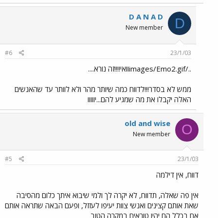
D A N A D
D
New member
#6
23/1/03
../images/Emo2.gifוואי!!!!זה נורא....
ממש לא בסדר!!!לדווח כמה שיותר מהר ולא לוותר עד שהאנשים
האלה יקבלו את מה שמגיע להם...יווווו
old and wise
O
New member
#5
23/1/03
דווח, אין דילמה
אין פה שאלה, תדווח, לא יקרה לך ולמי שיבוא איתך כלום מהסיבה
שאת אותם קצינים ואנשי צוות יעיפו לעזזל, ופעם הבאה שתראה אותם
אם בכלל הם יהיו טוראים במקרה הטוב