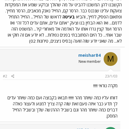
הקשבנו להן. המשכנו להביט על מה שהולך וברקע שומע את המפקדות
צועקות עלינו שנכנס כבר. הרסר קם, החייל נאנק מכאבים, הרסר מחייך.
ופתאום הפסיק לחייך, והביא
בעיטה
לראשו של החייל... החייל התחיל
לדמם... ואז הוא הבחין בנו וצעק "אתם עדים, אתם עדים לכל זה" ואז
הרסר ועוד קצין גררו אותו על האדמה אל מאחורי קיר... המשפט הזה
שבר אותי... כל היום הסתובבתי בפנים נפולות... לא יודע אם זה חוקי או
לא... מה שאני יודע שזה זוועה (בסיס ניצנים, טירונות 02)
meishar84
M
New member
#2
23/1/03
מקרה נוראי !!!!!
דווחו עליו כמה שיותר מהר !!!!!! תבואו בקבוצה ועם כמה שיותר עדים
לך תדע כבר איזה פעם זאת שזה קרה צריך למנוע ולעצור כאלה
דברים כמה שיותר מהר וגם בשביל ההרגשה שלך ובשביל החייל
המסכן.