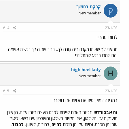
קרקס בחושך
ק
New member
#14
23/1/03
לדווח ומהר!!!
תתארי לך שאותו מקרה היה קורה לך.. ברור שהיה לך רגשות אשמה
והם יגמרו ברגע שתתלונני
high heel lady
H
New member
#15
23/1/03
במדינה דמוקרטית עם זכויות אדם ואזרח
זה אבסורד!!!
"זכויות האדם שייכות לפרט מעצם היותו אדם. הן אינן
מוענקות ע"י השלטון, אינן תלויות בשלטון והשלטון אינו רשאי ליטול
אותן מן הפרט. זכויות אלו הן הזכות
לחיים
, לחירות, לשוויון,
לכבוד
,