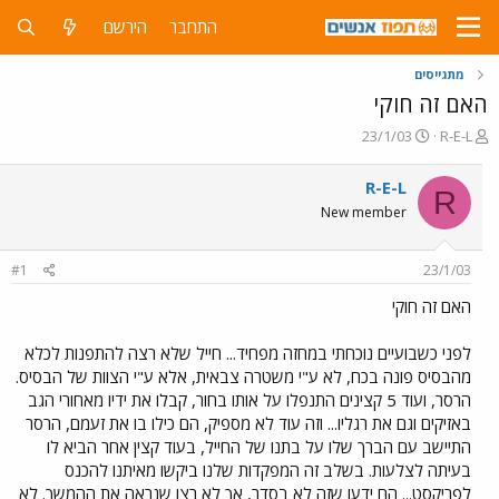
התחבר
הירשם
מתגייסים
האם זה חוקי
פ
פ
23/1/03
R-E-L
ו
ו
ת
ר
R-E-L
R
ח
ס
New member
ה
ם
נ
ב
ו
ת
#1
23/1/03
ש
א
א
ר
האם זה חוקי
י
ך
לפני כשבועיים נוכחתי במחזה מפחיד... חייל שלא רצה להתפנות לכלא
מהבסיס פונה בכח, לא ע"י משטרה צבאית, אלא ע"י הצוות של הבסיס.
הרסר, ועוד 5 קצינים התנפלו על אותו בחור, קבלו את ידיו מאחורי הגב
באזיקים וגם את רגליו... וזה עוד לא מספיק, הם כילו בו את זעמם, הרסר
התיישב עם הברך שלו על בתנו של החייל, בעוד קצין אחר הביא לו
בעיתה לצלעות. בשלב זה המפקדות שלנו ביקשו מאיתנו להכנס
לפריקסט... הם ידעו שזה לא בסדר, אך לא רצו שנראה את ההמשך. לא