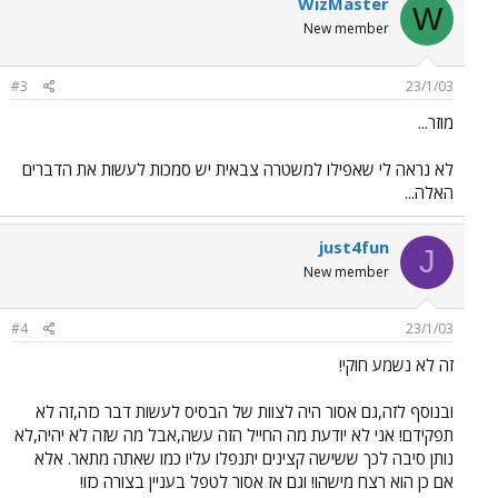
WizMaster
W
New member
#3
23/1/03
מוזר...
לא נראה לי שאפילו למשטרה צבאית יש סמכות לעשות את הדברים
האלה...
just4fun
J
New member
#4
23/1/03
זה לא נשמע חוקי!
ובנוסף לזה,גם אסור היה לצוות של הבסיס לעשות דבר כזה,זה לא
תפקידם! אני לא יודעת מה החייל הזה עשה,אבל מה שזה לא יהיה,לא
נותן סיבה לכך ששישה קצינים יתנפלו עליו כמו שאתה מתאר. אלא
אם כן הוא רצח מישהו! וגם אז אסור לטפל בעניין בצורה כזו!