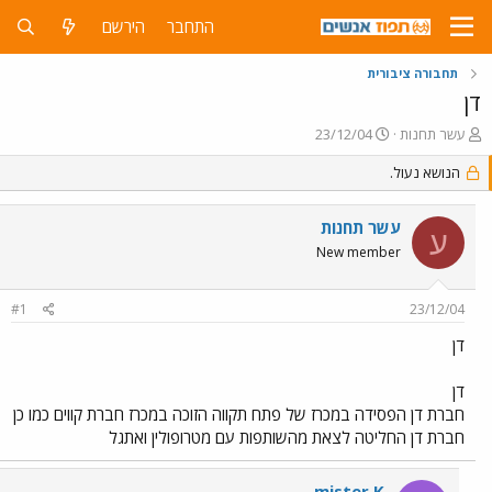
התחבר
הירשם
תחבורה ציבורית
דן
פ
פ
עשר תחנות
23/12/04
ו
ו
ת
הנושא נעול.
ר
ח
ס
ה
ם
עשר תחנות
נ
ב
ע
ו
ת
New member
ש
א
א
ר
#1
23/12/04
י
ך
דן
דן
חברת דן הפסידה במכרז של פתח תקווה הזוכה במכרז חברת קווים כמו כן
חברת דן החליטה לצאת מהשותפות עם מטרופולין ואתגל
mister K