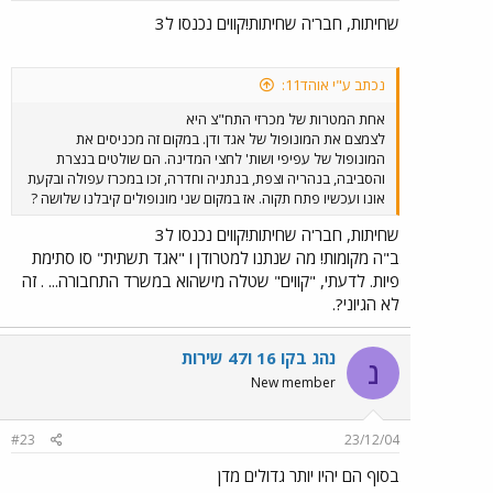
שחיתות, חבר'ה שחיתות!קווים נכנסו ל3
נכתב ע"י אוהד11:
אחת המטרות של מכרזי התח"צ היא
לצמצם את המונופול של אגד ודן. במקום זה מכניסים את
המונופול של עפיפי ושות' לחצי המדינה. הם שולטים בנצרת
והסביבה, בנהריה וצפת, בנתניה וחדרה, זכו במכרז עפולה ובקעת
אונו ועכשיו פתח תקוה. אז במקום שני מונופולים קיבלנו שלושה ?
שחיתות, חבר'ה שחיתות!קווים נכנסו ל3
ב"ה מקומות! מה שנתנו למטרודן ו "אגד תשתית" סו סתימת
פיות. לדעתי, "קווים" שטלה מישהוא במשרד התחבורה... . זה
לא הגיוני?.
נהג בקו 16 ו47 שירות
נ
New member
#23
23/12/04
בסוף הם יהיו יותר גדולים מדן