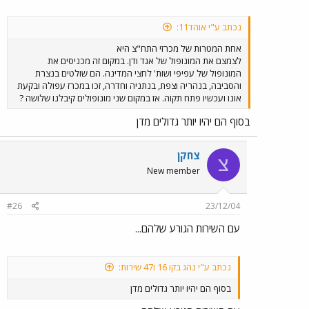
נכתב ע"י אוהד11:
אחת המטרות של מכרזי התח"צ היא
לצמצם את המונופול של אגד ודן. במקום זה מכניסים את
המונופול של עפיפי ושות' לחצי המדינה. הם שולטים בנצרת
והסביבה, בנהריה וצפת, בנתניה וחדרה, זכו במכרז עפולה ובקעת
אונו ועכשיו פתח תקוה. אז במקום שני מונופולים קיבלנו שלושה ?
בסוף הם יהיו יותר גדולים מדן
צחקן
צ
New member
#26
23/12/04
עם השירות הגורע שלהם...
נכתב ע"י נהג בקו 16 ו47 שירות:
בסוף הם יהיו יותר גדולים מדן