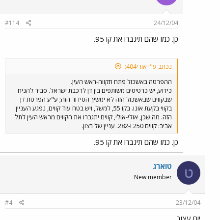
#114
24/12/04
כן. כמו שהם תיגברו את קו 95.
נכתב ע"י אורי404:
ההפרטה באשכול פתח תקווה-ראש העין.
כידוע, יש כרטיסים משותפים בין דן לרכבת ישראל. סביר להניח
שבקווים שבאשכול הזה לא ימשיך הסידור הזה; ע"ע הפרטת דן
בקווי בקעת אונו. בקו 55, למשל, ויש בטח עוד קווים, נפגע העניין
הזה. מה שכן, אולי-אולי, קווים יתגברו את הקווים מראש העין לתל
אביב: קווים 250 ו-282. עניין של רצון.
כן. כמו שהם תיגברו את קו 95.
טוארג
ט
New member
#4
23/12/04
יום עצוב...