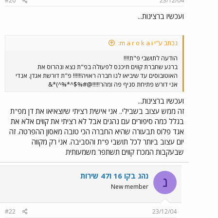
#20
23/12/04
ועכשיו ברצינות...
נכתב ע"י m a r o k a i:
הודעה לתושבי פ"ת!!!!
ברגע שחברת קווים תיכנס לפעולה בפ"ת נצא ונהרוס את
האוטובוסים עד שיביאו לנו חברה ראויה!!!!!! פ"ת דורשת אגדן. אנדי
אני דורש פתיחת סניף פה ומהר!!!!!@#%$^*%^)*&
ועכשיו ברצינות...
זה ממש עצוב בשבילי.. אני אישית רציתי שיוצאיאו את דן מפ"ת
בגלל כמה סיפורים עם נהגים אבל לא רציתי את קווים אלא את
אגד פלוס תבעורה שהיא החברה הכי טובה מאסון ההפרטה. זה
יום עצוב ביותר לכל תושבי פ"ת והסביבה. אני רק מקווה
שבעקבות המכרז קווים תשתפר משמעותית
נהג בקו 16 ו47 שירות
נ
New member
#22
23/12/04