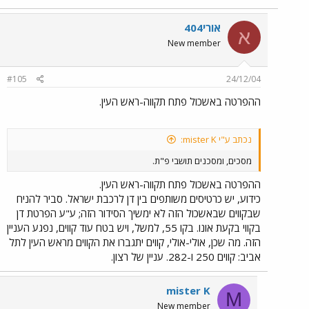
אורי404
א
New member
#105
24/12/04
ההפרטה באשכול פתח תקווה-ראש העין.
נכתב ע"י mister K:
מסכים, ומסכנים תושבי פ"ת.
ההפרטה באשכול פתח תקווה-ראש העין.
כידוע, יש כרטיסים משותפים בין דן לרכבת ישראל. סביר להניח
שבקווים שבאשכול הזה לא ימשיך הסידור הזה; ע"ע הפרטת דן
בקווי בקעת אונו. בקו 55, למשל, ויש בטח עוד קווים, נפגע העניין
הזה. מה שכן, אולי-אולי, קווים יתגברו את הקווים מראש העין לתל
אביב: קווים 250 ו-282. עניין של רצון.
mister K
M
New member