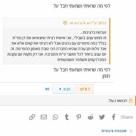
לפי מה שראיתי ושמעתי חבל על
נכתב ע"י m a r o k a i:
ועכשיו ברצינות...
זה ממש עצוב בשבילי.. אני אישית רציתי שיוצאיאו את דן מפ"ת
בגלל כמה סיפורים עם נהגים אבל לא רציתי את קווים אלא את
אגד פלוס תבעורה שהיא החברה הכי טובה מאסון ההפרטה. זה
יום עצוב ביותר לכל תושבי פ"ת והסביבה. אני רק מקווה שבעקבות
המכרז קווים תשתפר משמעותית
לפי מה שראיתי ושמעתי חבל על
הזמן
Last
1 of 8
הבא
הנושא נעול.
פייסבוק
Twitter
Reddit
Pinterest
Tumblr
WhatsApp
דואר אלקטרוני
הוסף קישור
Share:
תחבורה ציבורית