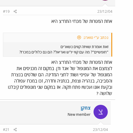
#19
23/12/04
אחת המטרות של מכרזי התח"צ היא
נכתב ע"י טוארג:
זאת אומרת שאיזה קווים נשארים
"חופשיים"? מה עם קווי יו"ש ואריאל? הם גם כלולים במכרז?
אחת המטרות של מכרזי התח"צ היא
לצמצם את המונופול של אגד ודן. במקום זה מכניסים את
המונופול של עפיפי ושות' לחצי המדינה. הם שולטים בנצרת
והסביבה, בנהריה וצפת, בנתניה וחדרה, זכו במכרז עפולה
ובקעת אונו ועכשיו פתח תקוה. אז במקום שני מונופולים קיבלנו
שלושה ?
צחקן
צ
New member
#21
23/12/04