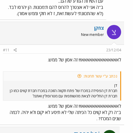
עם השירות הגורע שלהם...
ב"ה אני לא אצטרך להרוס להם ת'מכונות. הן יהרסו לבד.
(לא שהתכוונתי לעשות זאת, ז לא חוקי וממש אסור).
צחקן
צ
New member
#11
23/12/04
לאאאאאאאאאאאאאא!!! זה אסון של ממש.
נכתב ע"י עשר תחנות:
דן
חברת דן הפסידה במכרז של פתח תקווה הזוכה במכרז חברת קווים כמו כן
חברת דן החליטה לצאת מהשותפות עם מטרופולין ואתגל
לאאאאאאאאאאאאאא!!! זה אסון של ממש.
ב"ה רק לא קווים כל הכיתה שלי לא תיסע לא יקום ולא יהיה. לכמה
שנים המכרז? .
m a r o k a i