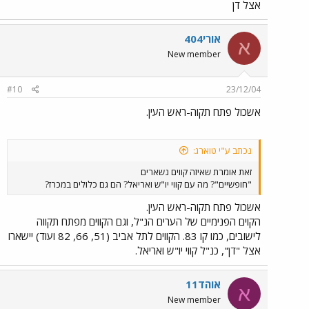
אצל דן
אורי404
א
New member
#10
23/12/04
אשכול פתח תקוה-ראש העין.
נכתב ע"י טוארג:
זאת אומרת שאיזה קווים נשארים
"חופשיים"? מה עם קווי יו"ש ואריאל? הם גם כלולים במכרז?
אשכול פתח תקוה-ראש העין.
הקוים הפנימיים של הערים הנ"ל, וגם הקווים מפתח תקווה
לישובים, כמו קו 83. הקווים לתל אביב (51, 66, 82 ועוד) יישארו
אצל "דן", כנ"ל קווי יו"ש ואריאל.
אוהד11
א
New member