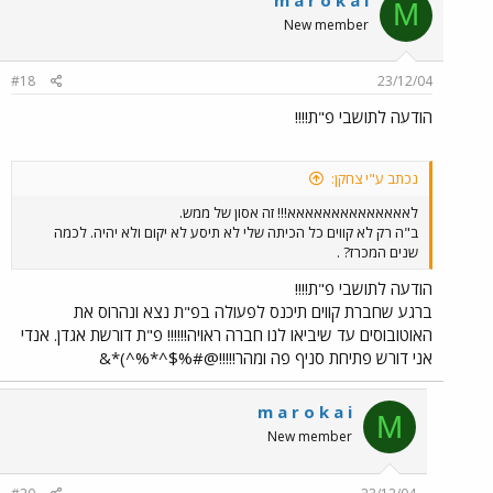
M
New member
#18
23/12/04
הודעה לתושבי פ"ת!!!!
נכתב ע"י צחקן:
לאאאאאאאאאאאאאא!!! זה אסון של ממש.
ב"ה רק לא קווים כל הכיתה שלי לא תיסע לא יקום ולא יהיה. לכמה
שנים המכרז? .
הודעה לתושבי פ"ת!!!!
ברגע שחברת קווים תיכנס לפעולה בפ"ת נצא ונהרוס את
האוטובוסים עד שיביאו לנו חברה ראויה!!!!!! פ"ת דורשת אגדן. אנדי
אני דורש פתיחת סניף פה ומהר!!!!!@#%$^*%^)*&
m a r o k a i
M
New member