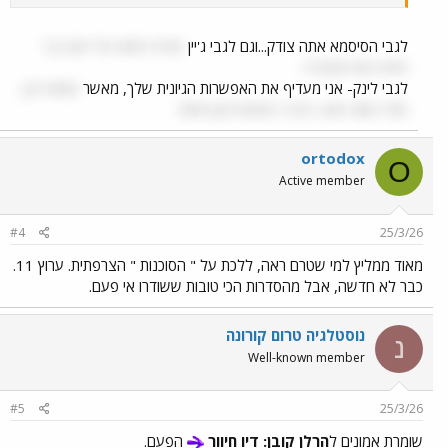
לגבי הסיסמא אתה צודק...וגם לגבי ג'יין
שיהיה תמוה מדי אם כבר
סיימה את תפקידה
לגבי לינק- אני מעדיף את האפשרות הגיונית שלך, מאשר
שהוא הבן
שלה ושזה סובב סביב המכונת זמן הזאת...
ortodox
O
Active member
#4
25/3/26
מאוד ממליץ למי שטרם ראה, ללכת על " הסוכנות " הצרפתית. ערוץ 11.
כבר לא חדשה, אבל מהסדרות הכי טובות ששודרו אי פעם.
נוסטלגיה טרום קורונה
נ
Well-known member
#5
25/3/26
שומרת אמונים ל
הרלן קובן: דיו חיוור
הפעם.