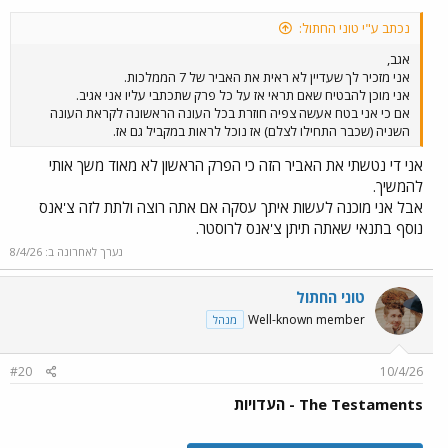
נכתב ע"י טוני החתול:
אגב,
אני מזכיר לך שעדיין לא ראית את האביר של 7 הממלכות.
אני מוכן להבטיח שאם תראי אז על כל פרק שתכתבי עליו אני אגיב.
אם כי אני בטח אעשה צפיה חוזרת בכל העונה הראשונה לקראת העונה
השניה (שכבר התחילו לצלם) אז נוכל לראות במקביל גם אז.
אני די נטשתי את האביר הזה כי הפרק הראשון לא מאוד משך אותי
להמשיך.
אבל אני מוכנה לעשות איתך עסקה אם אתה רוצה ולתת לזה צ'אנס
נוסף בתנאי שאתה תיתן צ'אנס לרוסטר.
נערך לאחרונה ב:
8/4/26
טוני החתול
Well-known member
מנהל
#20
10/4/26
The Testaments - העדויות