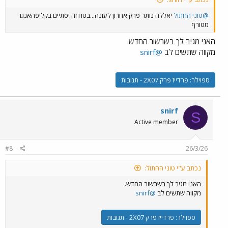
@טוני החתול
יאללה נותר פרק אחרון לעונה...בטח זה יסתיים בקליפהאנגר
מטורף
האני מגיב לך בשרשור החדש.
מקווה שתשים לב
@snirf
ספוילר:
פרדייז פרק 2X07 - תגובות
snirf
S
Active member
#8
26/3/26
נכתב ע"י טוני החתול:
האני מגיב לך בשרשור החדש.
מקווה שתשים לב
@snirf
ספוילר:
פרדייז פרק 2X07 - תגובות