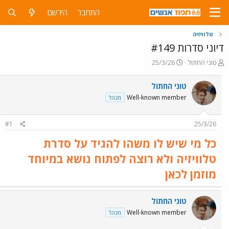
התחבר
הירשם
טלוויזיה
דיוני סדרות #149
פ
פ
טוני החתול
25/3/26
ו
ו
ת
ר
טוני החתול
ח
ס
Well-known member
מנהל
ה
ם
נ
ב
ו
ת
#1
25/3/26
ש
א
א
ר
כל מי שיש לו משהו להגיד על סדרת
י
ך
טלוויזיה ולא רוצה לפתוח נושא במיוחד
מוזמן לכאן
טוני החתול
Well-known member
מנהל