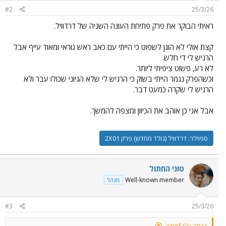
#2
25/3/26
ראיתי הבוקר את פרק פתיחת העונה השניה של דרדוויל.
קצת אולי לא הוגן לשפוט כי הייתי עם כאב ראש נוראי ומאוד עייף אבל
הרגיש לי די חלש.
לא רע, פשוט ציפיתי ליותר.
וכשהפרק נגמר הייתי בשוק כי הרגיש לי שלא הגיוני שכולו עבר ולא
הרגיש לי שקרה כמעט דבר.
אבל אני כן אוהב את הכיוון ומצפה להמשך.
ספוילר:
דרדוויל (נולד מחדש) פרק 2X01
טוני החתול
Well-known member
מנהל
#3
25/3/26
נכתב ע"י snirf: