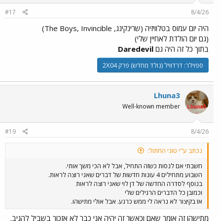
#17
8/4/26
היה יום עמוס בטלוויזיה (שרינקינג, The Boys, Invincible)
(גם יום הולדת לאחיין שלי)
בתוך כל זה היה גם
Daredevil
ספוילר:
דרדוויל (נולד מחדש) פרק 2X04
Lhuna3
Well-known member
#19
8/4/26
נכתב ע"י טוני החתול:
חשבתי אם לנסות כשזה התחיל, אבל לא הכי משך אותי.
השבוע מתחילים 4 עונות חדשות של דברים שאני רוצה לראות.
בנוסף לסדרה החדשה של דן לוי שאני רוצה לראות
וכמובן כל הדברים הרגילים שלי
אז בקיצור לא נראה לי ממש כרגע. אבל אולי מתישהו.
מתישהו זה אומר שאם וכאשר זה יהיה אני כבר לא אזכור בשביל להגיב.