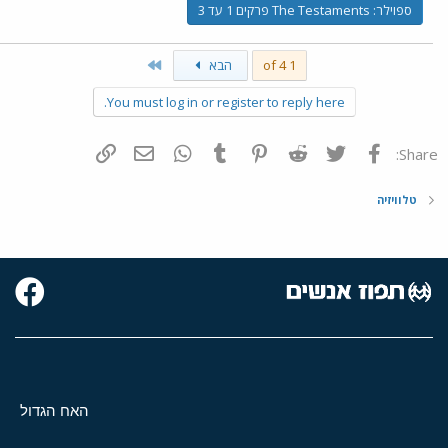
ספוילר:
The Testaments פרקים 1 עד 3
Last
1 of 4
הבא
You must log in or register to reply here.
פייסבוק
Twitter
Reddit
Pinterest
Tumblr
WhatsApp
דואר אלקטרוני
הוסף קישור
Share:
טלוויזיה
האח הגדול