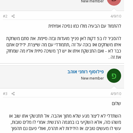
New member
#2
4/9/10
להתמוד עם הבעיה מולו כמו נסיכה אמיתית
להסביר לו ב5 דקות לאן פנייך מועדות ובזה סיימת. את סתם משחקת
איתו משחקים ואז בוכה על זה ,תתמודדי עם מה שייצרת. ידידים אתם
כבר לא - ואם התנשקת איתו אז יש לך משיכה פיזית אליו מה שמחזק
את זה .
פילוסוף רוחני אוהב
פ
New member
#3
4/9/10
שלום
השתדלי לא ליצור מגע שלא מתוך אהבה. אל תתנשקי אתו שוב או
משהו כזה, אלא השקיעי בו במגמה הרגשית: אמרי לו מלים טובות,
עשי לו מעשים טובים. אז הידידות לא תהרס, ואולי פעם גם תהפוך