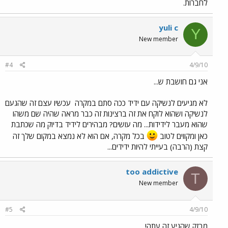
לחברות.
yuli c
Y
New member
#4
4/9/10
אני גם חושבת ש...
לא מגיעים לנשיקה עם ידיד ככה סתם במקרה
עכשיו עצם זה שהגעם
לנשיקה ושהוא לוקח את זה ברצינות זה כבר מראה שהיה שם משהו
שהוא מעבר לידידות... מה עושים? מבהירים לידיד בדיוק מה שכתבת
כאן ומקווים לטוב
בכל מקרה, אם הוא לא נמצא במקום שלך זה
קצת (הרבה) בעייתי להיות ידידים...
too addictive
T
New member
#5
4/9/10
מבזק שהגיע זה עתה!