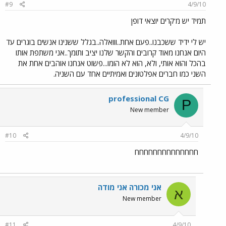
#9
4/9/10
תמיד יש מ'קרים יוצאי דופן
יש לי ידיד ששכבנו..פעם אחת..ווואלה..בגלל ששנינו אנשים בוגרים עד
היום אנחנו מאוד קרובים והקשר שלנו יציב ותומך..אני משתפת אותו
בהכל והוא אותי, ולא, הוא לא הומו...פשוט אנחנו אוהבים אחת את
השני כמו חברים אפלטונים ואמיתיים אחד עם השניה.
professional CG
P
New member
#10
4/9/10
חחחחחחחחחחחחחח
אני מכורה אני מודה
א
New member
#11
4/9/10