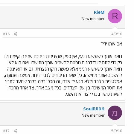
RieM
R
New member
#16
4/9/10
אם אותו ידיד
רואה אותך כשעשוע רגעי, אין ספק שהידידות ביניכם שרירה וקיימת ולו
רק כדי לתת לו הזדמנות נוספת להשכיב אותך מתישהו. ואם הוא לא
רואה אותך כשעשוע רגעי אלא כאשת חיקו הנצחית, גם אז הוא ינסה
להשכיב אותך מתישהו. כל שאר הדיבורים לגבי ידידות אמיצה ועמוקה,
אפלטונית בלבד וללא מגע יד אדם, זה הכל 'בלה בלה' שנועד לתרץ
את חוסר המשיכה בין שני הצדדים. בכל מצב אחר, צד אחד מחכה
לשעת כושר בכדי לצוד את השני.
מפתחSoul
מ
New member
#17
5/9/10