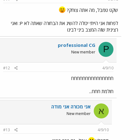
שקט טמבל, מה אתה צוחק?
לפחות אני הייתי יכולה להשיג את הבחורה שאתה לא P: ואני
רצינית שזה המצב ביני לבינו
professional CG
P
New member
#12
4/9/10
חחחחחחחחחחחחחחח
חולמת חחח...
אני מכורה אני מודה
א
New member
#13
4/9/10