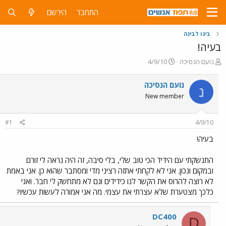
התחבר
הירשם
בינו לבינה
בעיה!
פ
פ
נועם הנסיכה
4/9/10
ו
ו
ת
ר
נועם הנסיכה
נ
ח
ס
New member
ה
ם
נ
ב
ו
ת
#1
4/9/10
ש
א
א
ר
בעיה!
י
ך
התנשקתי עם הידיד הכי טוב שלי, בלי סיבה, זה היה נראה לי זורם
ובמקום ונכון. אני לא לקחתי אתזה רציני מדי ומסתבר שהוא כן. אני באמת
לא רוצה להרוס את הקשר לנו כידידים וגם לא מתחשק לי חבר. ואני
כלכך מצטערת שלא עצרתי את עצמי. מה אני אמורה לעשות עכשיו?
DC400
D