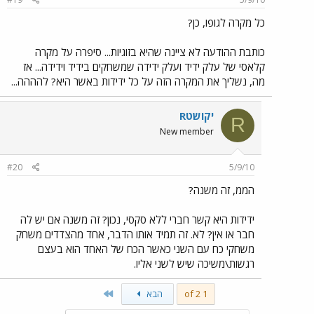
כל מקרה לגופו, כן?
כותבת ההודעה לא ציינה שהיא בזוגיות... סיפרה על מקרה
קלאסי של עלק ידיד ועלק ידידה שמשחקים בידיד וידידה... אז
מה, נשליך את המקרה הזה על כל ידידות באשר היא? להההה...
Rיקושט
R
New member
#20
5/9/10
הממ, זה משנה?
ידידות היא קשר חברי ללא סקסי, נכון? זה משנה אם יש לה
חבר או אין? לא. זה תמיד אותו הדבר, אחד מהצדדים משחק
משחקי כח עם השני כאשר הכח של האחד הוא בעצם
רגשות\משיכה שיש לשני אליו.
Last
1 of 2
הבא