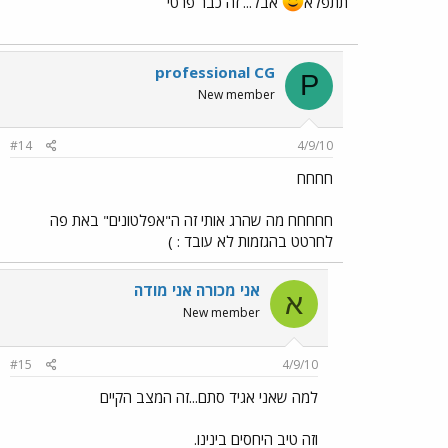
תתפלא
אבל... זה כבר פרטי
professional CG
P
New member
#14
4/9/10
חחחח
חחחחח מה שהרג אותי זה ה"אפלטונים" באת פה
לחרטט בהגזמות לא עובד : )
אני מכורה אני מודה
א
New member
#15
4/9/10
למה שאני אגיד סתם...זה המצב הקיים
וזה טיב היחסים בינינו.