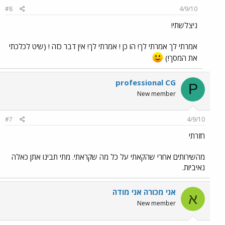
#8
4/9/10
ניצלשתי!
אמרתי לך אמרתי לך! הו כן ! אמרתי לך! אין דבר כזה ! (שיט לכלכתי
את המסך!)
professional CG
P
New member
#7
4/9/10
חזרתי
מהשירותים אחרי שהקאתי על כל מה שקראתי. מתי תבינו אתן כאלה
נאיביות.
אני מכורה אני מודה
א
New member