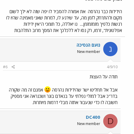
הידידות כבר נהרסה
את אמורה להסביר לו יפה שזה לא ילך לשום
מקום ולהתרחק לזמן מה, עד שירגע לו, למרות שאני מאמינה שהיו לו
רגשות כלפיך מזמזמזמן....
נו יאללה, כל תומכי ה"אין ידידות
אפלטונית", זרמו, רק נסו לא ללכלכך את המסך מרוב התלהבות
נועם הנסיכה
נ
New member
#6
4/9/10
תודה על העצות
אבל אל תחליטו ישר שהידידות נהרסה
אמנם זה מה שקורה
בדר"כ אבל למזלי נפלתי על בנאדם בוגר ושכנראה אני מספיק
חשובה לו כדי שנעבור אתזה מבלי דרמות מיותרות.
DC400
D
New member