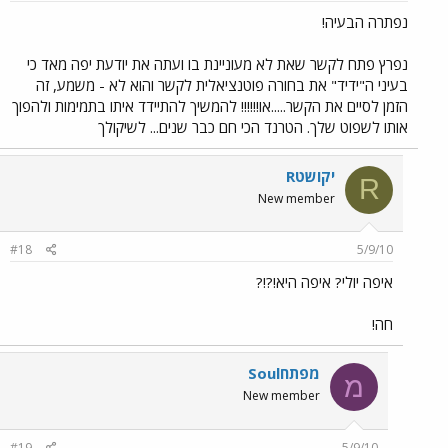
נפתרה הבעיה!
נפרץ פתח לקשר שאת לא מעוניינת בו ועתה את יודעת יפה מאד כי
בעיני ה"ידיד" את בחורה פוטנציאלית לקשר והוא לא - משמע, זה
הזמן לסיים את הקשר.....או!!!!!! להמשיך להתיידד איתו בתמימות ולהפוך
אותו לשפוט שלך. הטרנד הכי חם כבר שנים... לשיקולך
Rיקושט
R
New member
#18
5/9/10
איפה יולי? איפה היא!?!?
חה!
מפתחSoul
מ
New member
#19
5/9/10