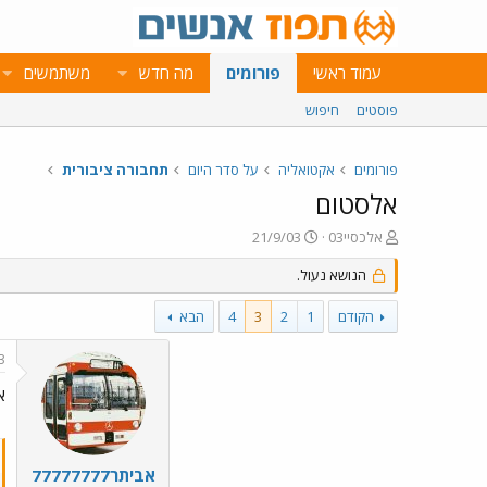
עמוד ראשי
פורומים
מה חדש
משתמשים
פוסטים
חיפוש
פורומים
אקטואליה
על סדר היום
תחבורה ציבורית
אלסטום
פ
פ
אלכסיי03
21/9/03
ו
ו
ת
הנושא נעול.
ר
ח
ס
ה
ם
הקודם
1
2
3
4
הבא
נ
ב
ו
ת
3
ש
א
א
ר
אני
י
ך
אביתר77777777