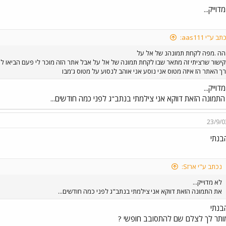
דוייק...
ב ע"י aas111:
ה .מפה לקחת תמונהנ של אל על
ישור שרציתי זה מתאר שבו לקחת תמונה של אל על אבל אתר הזה מוכר לי פעם הביאו ל
ך האתר הז איזה מטוס אני נוסע אני אוהב לנסוע על מטוס ג'מבו
דוייק...
תמונה הזאת דווקא אני צילמתי בנתב"ג לפני כמה חודשים...
23/9/0
בנתי
נכתב ע"י ארזS:
לא מדוייק...
את התמונה הזאת דווקא אני צילמתי בנתב"ג לפני כמה חודשים...
בנתי
ותר לך לצלם שם להתסובב חופשי ?