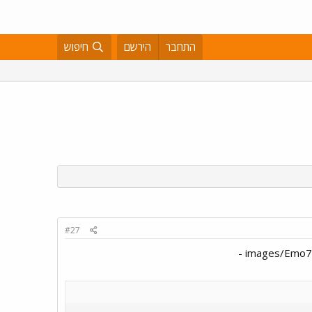
התחבר
הירשם
חיפוש
#27