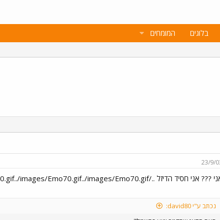
בלוגים
המומחים
23/9/0
 ??? אני חסיד הדיזל ../images/Emo70.gif../images/Emo70.gif../images/Emo70.gif -
נכתב ע"י david80: