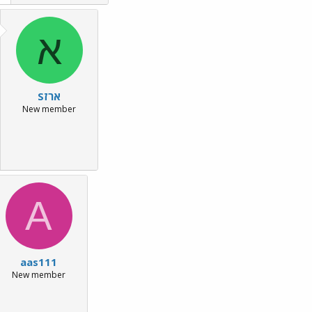
א
ארזS
New member
A
aas111
New member