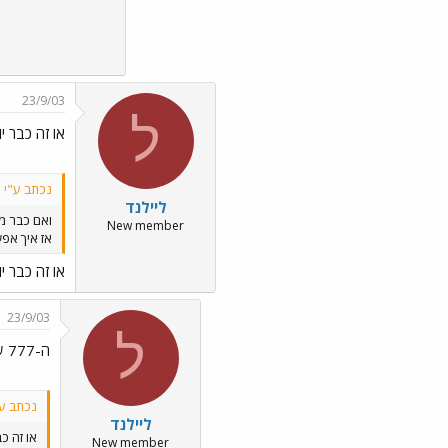
23/9/03
ל
או זה כבר 
נכתב ע"י אר
ליילנד
ואם כבר מזכ
New member
אז איך אפשר ב
או זה כבר 
23/9/03
ל
ה-777 של ארז כמובן
נכתב ע"
ליילנד
או זה כ
New member