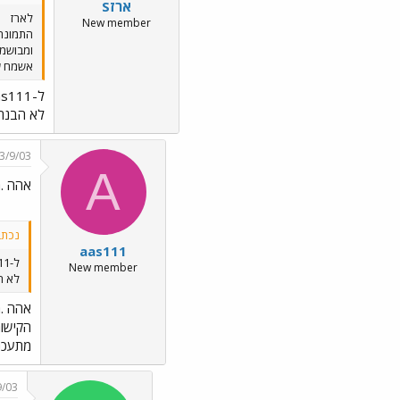
ארזS
לארז
New member
התמונה 
ומבושמו
אשמח שת
ל-aas111
לא הבנתי
3/9/03
A
אהה .
נכתב 
aas111
ל-aas111
New member
לא ה
אהה .
הקישור
מתעכני
9/03