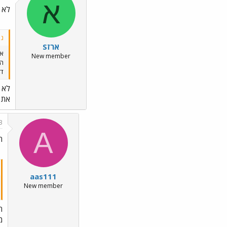
א
לא מ
נכת
ארזS
אה
New member
הק
דר
לא מ
את ה
3
A
ה
aas111
New member
ה
מ