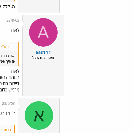
ה-777 של ארז כמובן
23/9/03
A
לארז
נכתב ע"י אר
aas111
ואם כבר מזכ
New member
אז איך אפשר ב
לארז
התמונה זאת
דיילות חתי
מרגיש כלום
23/9/03
א
ל-aas111
נכתב ע"י 111