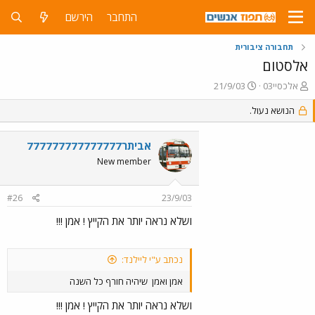
התחבר
הירשם
תחבורה ציבורית
אלסטום
פ
פ
אלכסיי03
21/9/03
ו
ו
ת
הנושא נעול.
ר
ח
ס
ה
ם
אביתר777777777777777
נ
ב
ו
ת
New member
ש
א
א
ר
#26
23/9/03
י
ך
ושלא נראה יותר את הקייץ ! אמן !!!
נכתב ע"י ליילנד:
אמן ואמן
שיהיה חורף כל השנה
ושלא נראה יותר את הקייץ ! אמן !!!