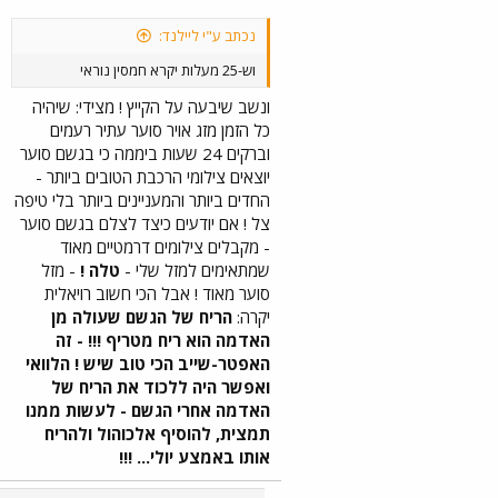
נכתב ע"י ליילנד:
וש-25 מעלות יקרא חמסין נוראי
ונשב שיבעה על הקייץ ! מצידי: שיהיה
כל הזמן מזג אויר סוער עתיר רעמים
וברקים 24 שעות ביממה כי בגשם סוער
יוצאים צילומי הרכבת הטובים ביותר -
החדים ביותר והמעניינים ביותר בלי טיפה
צל ! אם יודעים כיצד לצלם בגשם סוער
- מקבלים צילומים דרמטיים מאוד
שמתאימים למזל שלי -
טלה !
- מזל
סוער מאוד ! אבל הכי חשוב רויאלית
יקרה:
הריח של הגשם שעולה מן
האדמה הוא ריח מטריף !!! - זה
האפטר-שייב הכי טוב שיש ! הלוואי
ואפשר היה ללכוד את הריח של
האדמה אחרי הגשם - לעשות ממנו
תמצית, להוסיף אלכוהול ולהריח
אותו באמצע יולי... !!!