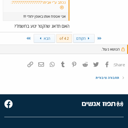
נכתב ע"י אביתר777777777777777:
אני אטפח אותו באופן יחודי !!!
האם תדאג שהקטר ינוע בחשמל?
Last
First
הקודם
2 of 4
הבא
הנושא נעול.
פייסבוק
Twitter
Reddit
Pinterest
Tumblr
WhatsApp
דואר אלקטרוני
הוסף קישור
Share:
תחבורה ציבורית