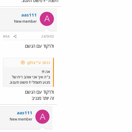
חשמלי !! פשוט תענוג.
aas111
A
New member
#64
24/9/03
ולרקוד עם הגשם
נכתב ע"י צחקן:
אה !!!
ב"ה איך אני אוהב ריח של
מנוע חשמלי !! פשוט תענוג.
ולרקוד עם הגשם
זה יותר מגניב
aas111
A
New member