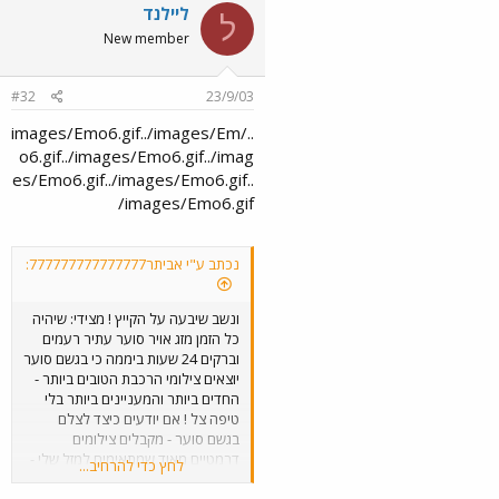
ליילנד
ל
New member
#32
23/9/03
../images/Emo6.gif../images/Em
o6.gif../images/Emo6.gif../imag
es/Emo6.gif../images/Emo6.gif..
/images/Emo6.gif
נכתב ע"י אביתר777777777777777:
ונשב שיבעה על הקייץ ! מצידי: שיהיה
כל הזמן מזג אויר סוער עתיר רעמים
וברקים 24 שעות ביממה כי בגשם סוער
יוצאים צילומי הרכבת הטובים ביותר -
החדים ביותר והמעניינים ביותר בלי
טיפה צל ! אם יודעים כיצד לצלם
בגשם סוער - מקבלים צילומים
דרמטיים מאוד שמתאימים למזל שלי -
לחץ כדי להרחיב...
טלה !
- מזל סוער מאוד ! אבל הכי