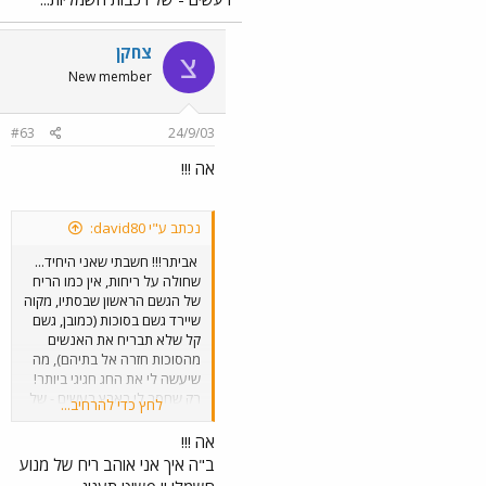
צחקן
צ
New member
#63
24/9/03
אה !!!
נכתב ע"י david80:
אביתר!!! חשבתי שאני היחיד...
שחולה על ריחות, אין כמו הריח
של הגשם הראשון שבסתיו, מקוה
שיירד גשם בסוכות (כמובן, גשם
קל שלא תבריח את האנשים
מהסוכות חזרה אל בתיהם), מה
שיעשה לי את החג חגיגי ביותר!
רק שחסר לי בארץ רעשים - של
לחץ כדי להרחיב...
רכבות חשמליות...
אה !!!
ב"ה איך אני אוהב ריח של מנוע