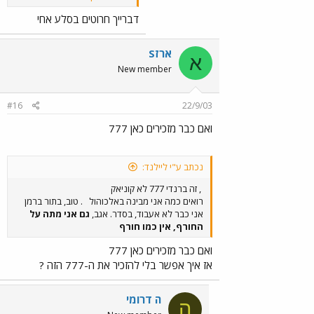
רכבות חשמליות...
דברייך חרוטים בסלע אחי
ארזS
א
New member
#16
22/9/03
ואם כבר מזכירים כאן 777
נכתב ע"י ליילנד:
, זה ברנדי 777 לא קוניאק
רואים כמה אני מבינה באלכוהול
. טוב, בתור ברמן
אני כבר לא אעבוד, בסדר. אגב,
גם אני מתה על
החורף, אין כמו חורף
ואם כבר מזכירים כאן 777
אז איך אפשר בלי להזכיר את ה-777 הזה ?
ה דרומי
ה