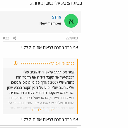
בבית. הצבע עלי כמובן כתרומה.
ארזS
א
New member
#22
22/9/03
אני כבר מחכה לראות את ה-777 !
נכתב ע"י אביתר777777777777777:
קטר מס' 777: על-פי החישובים שלי,
רכבת-ישראל תקבל לידיה את הקטר הזה
בחודש יולי 2007 לערך, פלוס, מינוס. תסמכו
עלי שהשם שלי יופיע על דופן הקטר בצבע שמן
ואני אדאג שהקטר הזה יראה שונה מהאחרים.
כפי שכבר ציינתי, אדאג שעל הקטר יופיע לוגו
הפורום שלנו: אני אצבע את הסמל במו-ידיי על
הקטר במוסך הקטרים בחיפה, בדיוק כפי שיום
לחץ כדי להרחיב...
אחד - 08.01.1999 - נמאס לי שלקטר T44 אין
את המספר שלו על הדופן. באותו יום לכדתי את
אני כבר מחכה לראות את ה-777 !
הקטר בחיפה, השבתתי אותו לשעתיים ואח"כ