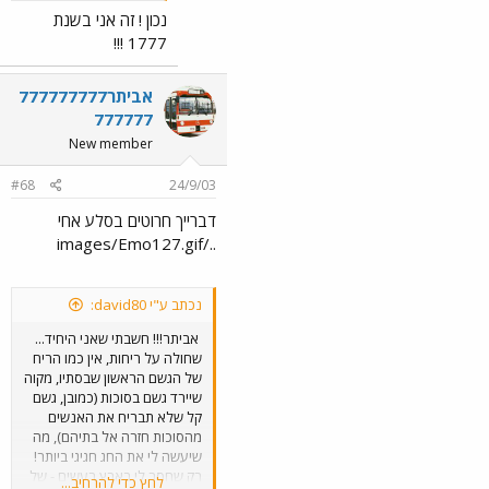
נכון ! זה אני בשנת
1777 !!!
אביתר777777777
777777
New member
#68
24/9/03
דברייך חרוטים בסלע אחי
../images/Emo127.gif
נכתב ע"י david80:
אביתר!!! חשבתי שאני היחיד...
שחולה על ריחות, אין כמו הריח
של הגשם הראשון שבסתיו, מקוה
שיירד גשם בסוכות (כמובן, גשם
קל שלא תבריח את האנשים
מהסוכות חזרה אל בתיהם), מה
שיעשה לי את החג חגיגי ביותר!
רק שחסר לי בארץ רעשים - של
לחץ כדי להרחיב...