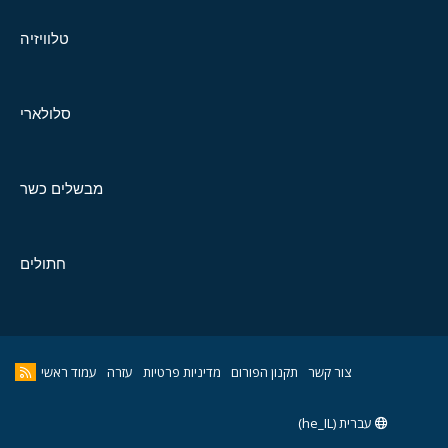
טלוויזיה
סלולארי
מבשלים כשר
חתולים
צור קשר
תקנון הפורום
מדיניות פרטיות
עזרה
עמוד ראשי
עברית (he_IL)