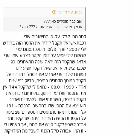
נכתב ע"י ארזS:
ואם כבר מזכירים כאן 777
אז איך אפשר בלי להזכיר את ה-777 הזה ?
קטר מס' 777: על-פי החישובים שלי,
רכבת-ישראל תקבל לידיה את הקטר הזה בחודש
יולי 2007 לערך, פלוס, מינוס. תסמכו עלי
שהשם שלי יופיע על דופן הקטר בצבע שמן ואני
אדאג שהקטר הזה יראה שונה מהאחרים. כפי
שכבר ציינתי, אדאג שעל הקטר יופיע לוגו
הפורום שלנו: אני אצבע את הסמל במו-ידיי על
הקטר במוסך הקטרים בחיפה, בדיוק כפי שיום
אחד - 08.01.1999 - נמאס לי שלקטר T44 אין
את המספר שלו על הדופן. באותו יום לכדתי את
הקטר בחיפה, השבתתי אותו לשעתיים ואח"כ
הוא יצא עם המס' שלו במחשבי הרכבת - 131
על דפנותיו ! מאז מתנוססים המספרים שצבעתי
על הקטר !! הבעיה היחידה היתה שביקשו ממני
אח"כ לשפץ לקטר 610 את המס', אך תאמינו לי
- זו המון עבודה כולל הכנת השבלונות המדוייקות