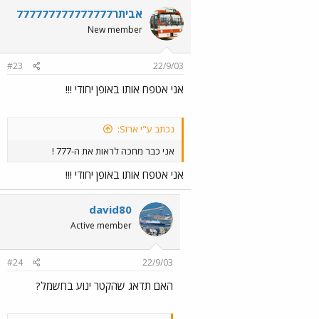
הוא יצא עם המס' שלו במחשבי הרכבת - 131
אביתר777777777777777
על דפנותיו ! מאז מתנוססים המספרים שצבעתי
על הקטר !! הבעיה היחידה היתה שביקשו ממני
New member
אח"כ לשפץ לקטר 610 את המס', אך תאמינו
לי - זו המון עבודה כולל הכנת השבלונות
המדוייקות בבית. הצבע עלי כמובן כתרומה.
#23
22/9/03
אני אטפח אותו באופן יחודי !!!
נכתב ע"י ארזS:
אני כבר מחכה לראות את ה-777 !
אני אטפח אותו באופן יחודי !!!
david80
Active member
#24
22/9/03
האם תדאג שהקטר ינוע בחשמל?