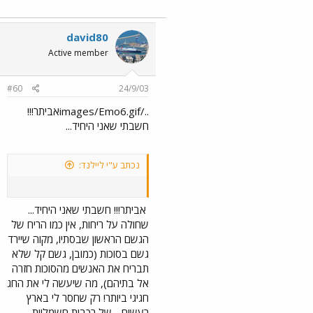
חשוב רויאלית יקרה:
הריח של הגשם
שעולה מן האדמה הוא ריח מטריף
!!! - זה האפטר-שייב הכי טוב שיש
david80
! הלוואי ואפשר היה ללכוד את
הריח של האדמה אחרי הגשם -
Active member
לעשות ממנו תמצית, להוסיף
אלכוהול ולהריח אותו באמצע
יולי... !!!
#60
24/9/03
../images/Emo6.gifאביתר!!!
חשבתי שאני היחיד...
נכתב ע"י ליילנד:
אביתר!!! חשבתי שאני היחיד...
שחולה על ריחות, אין כמו הריח של
הגשם הראשון שבסתיו, מקוה שיירד
גשם בסוכות (כמובן, גשם קל שלא
תבריח את האנשים מהסוכות חזרה
אל בתיהם), מה שיעשה לי את החג
חגיגי ביותר! רק שחסר לי בארץ
רעשים - של רכבות חשמליות...