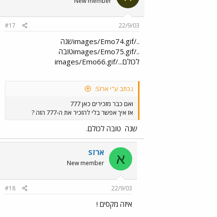
New member
#17
22/9/03
../images/Emo74.gifשנה
../images/Emo75.gifטובה
לכולם.../images/Emo66.gif
נכתב ע"י ארזS:
ואם כבר מזכירים כאן 777
אז איך אפשר בלי להזכיר את ה-777 הזה ?
שנה
טובה לכולם.
ארזS
א
New member
#18
22/9/03
איזה מקסים !