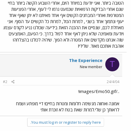
הטובה ביותר. ואני יודעת במיוחד היום, אחרי השבוע הקשה ביותר בחיי
שגם אחרי הבדיקות הרפואיות שכמעט גרמו לי לעוף, אחרי הפציעות
המטורפות ואחרי המבחנים הקשים אף אחד מאיתנו לא יתן שאף אחד
יעוף ונתמוך אחד בשני , למרות הכול, למרות כל הקשיים עד הסוף. אני
מאחלת לכם, שנסיים את ההכנה הזאת בידיעה שכולנו נגיע לקורס עצמו.
ויודעת ומאמינה שלא ניתן לאף אחד לפול בדרך. כי הפעם, האמצעים
שזה אנחנו מקדשים את המטרה ולא הפוך. שיהיה לכולנו בהצלחה!
אוהבת אותכם מאוד. שלידיז
The Experience
T
New member
#2
24/4/04
../images/Emo50.gif!
אמונה ואחווה מגשימה חלומות ומטרות בחיים! דיי מופתע ושמח
לראותך כן שלי.למרות שאת בטח לא זוכרת אותי
You must log in or register to reply here.