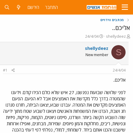
התחבר
הירשם
מכתבים ווידויים
אליכם..
פ
פ
24/4/04
shellydeez
ו
ו
ת
ר
shellydeez
S
ח
ס
New member
ה
ם
נ
ב
ו
ת
#1
24/4/04
ש
א
א
ר
אליכם..
י
ך
לפני שלושה שבועות נפגשנו, 27 איש שלא כולם הכירו קודם. וידענו
שהמטרה בדרך כלל מקדשת את האמצעים אבל לא הפעם. הפעם
האמצעים מקדשים את המטרה. עברנו שבוע,יצאנו הביתה, חזרנו סגרנו
חג ושבת, הכרנו את המשפחות והאנשים ויצאנו לשבוע שטח מתוך ידיעה
שזה השבוע הקשה ביותר. ושרדנו, סיימנו ניווטים, הקמות, פריקות, פיזיות
ונפשיות, ריבים, מחלוקות והמון פיוסים. שמירות, מבחנים, ואפילו ארוחות
שישבנו והכנו אותם ביחד. לשמחתי, למזלי, נפלתי לפי דעתי בהכנה