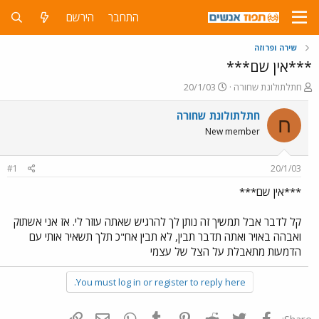
התחבר
הירשם
שירה ופרוזה
***אין שם***
פ
פ
חתלתולונת שחורה
20/1/03
ו
ו
ת
ר
חתלתולונת שחורה
ח
ח
ס
New member
ה
ם
נ
ב
ו
ת
#1
20/1/03
ש
א
א
ר
***אין שם***
י
ך
קל לדבר אבל תמשיך זה נותן לך להרגיש שאתה עוזר לי. אז אני אשתוק
ואבהה באויר ואתה תדבר תבין, לא תבין אח"כ תלך תשאיר אותי עם
הדמעות מתאבלת על הצל של עצמי
You must log in or register to reply here.
פייסבוק
Twitter
Reddit
Pinterest
Tumblr
WhatsApp
דואר אלקטרוני
הוסף קישור
Share: