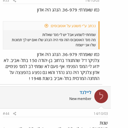
#53
14/10/03
כמו שאמרתי: 36-979. הנהג היה אדון
נכתב ע"י משוגע על אוטובוסים:
שמחתי לשמוע אבל יש לי מס' שאלות
מה מס' האוטובוס הזה ומי היה הנהג שלו ואם יש לך תמונות
שלו אני ישמח
כמו שאמרתי: 36-979. הנהג היה אדון
צלניקר ז"ל שהתגורר ברחוב בן-יהודה 150 בתל-אביב. לא
ידוע לי המס' הפנימי. אף פעם לא שמתי לב למס' פנימיים.
אדון צלניקר היה נהג נהדר והוא גם נפצע בהפצצה על
התחנה המרכזית בתל-אביב בשנת 1948 !
ליילנד
ל
New member
#44
14/10/03
שנות