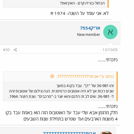
הכחול-בורדו-קרם - האין זאת?
לא. אני עומד על השנה- 1974 !!!
אריק7554
א
New member
#30
13/10/03
ניזכרתי.........
נכתב ע"י אביתר777777777777777:
זהו 36-981 של "דן". עבד בקו 4 במשך
שנים רבות אך לא היה אוטובוס כרטיסנית. הנה צילום של אוטובוס זהה
ל- 36-981. שים לב זה הדגם והוא יוצר ב-"מרכבים". שנת היצור: 1964.
ניזכרתי.........
חלק מהזמן אבא שלי עבד על האוטובוס הזה הוא באמת עבד בקו
4 משנות הארבעים ועד שפרש בתחילת שנות השבעים
אביתר777777777777777