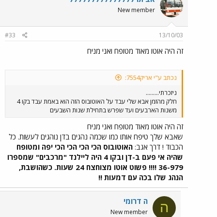
New member
#33
13/10/03
זה היה אוטו מאוד מטופח ואני מניח
נכתב ע"י אריק7554:
ניזכרתי.........
חלק מהזמן אבא שלי עבד על האוטובוס הזה הוא באמת עבד בקו 4
משנות הארבעים ועד שפרש בתחילת שנות השבעים
זה היה אוטו מאוד מטופח ואני מניח
שאבא שלך טיפח אותו כמו שכמה נהגים בדן נוהגים לעשות. כל
הכבוד ! דרך אגב:
האוטובוס הכי הכי הכי הכי יפה ומטופח
שהיה אי פעם ב-דן ובקו 4 היה ליילנד "מרכבים" שמספרו
36-979 !!!! פשוט אוטו מצוחצח 24 שעות. כשהושבת,
הנהג שלו בכה עם דמעות !!
ה דרומי
ה
New member