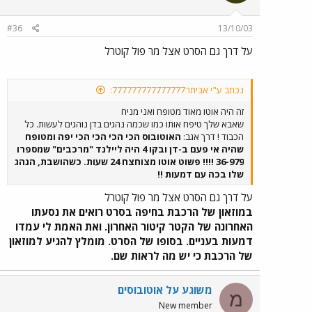
#36
13/10/03
על דרך גם הסרט אצל מר פול קוטרל
נכתב ע"י אביתר777777777777777:
זה היה אוטו מאוד מטופח ואני מניח
שאבא שלך טיפח אותו כמו שכמה נהגים בדן נוהגים לעשות. כל
הכבוד ! דרך אגב:
האוטובוס הכי הכי הכי הכי יפה ומטופח
שהיה אי פעם ב-דן ובקו 4 היה ליילנד "מרכבים" שמספרו
36-979 !!!! פשוט אוטו מצוחצח 24 שעות. כשהושבת, הנהג
שלו בכה עם דמעות !!
על דרך גם הסרט אצל מר פול קוטרל
במוזאון של הרכבת בחיפה בסרט רואים את נסעתו
האחרונה של הקטר קיטור האחרון. ואת האמת לי עמדו
דמעות בעניים. בסופו של הסרט. מומלץ להגיע למוזאון
של הרכבת כי יש מה לראות שם.
משוגע על אוטובוסים
מ
New member