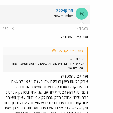
אריק7554
א
New member
#50
14/10/03
ועוד קצת הסטוריה
נכתב ע"י אריק7554:
התכוונתי ש.....
אבא שלי היה בדן משנות הארבעים בתקופת המעביר אחרי
שעזב את אגד
ועוד קצת הסטוריה
אביקיבל את רשיון הנהיגה שלו בשנת 1931 למעשה
הרשיון נקנה בעזרת קצת שוחד ממשרד התחבורה
המנדטורי והוא הצטרף יחד עם שני אחיו וגיסו לקואופרטיב
"בת גלים" אחרכך חלק עברו לקואופ' "נווה שאנן" ומאוחר
יותר קמה חברת אגד המקורית שהתאחדה עם שומרון ודרום
ונקראה "א.ש.ד". אולם השם אגד תפס יותר טוב ולכן נשאר