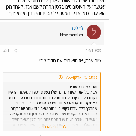
השם הזה אולם למי שזוכר לאורך שנים הופיע השם
"א.ש.ד"על האוטובוסים בקטן מתחת לשם אגד. לאחר מכן
הוא עבר לתל אביב הצטרף למעביר והיה בין מקימי "דן"
ליילנד
ל
New member
#51
14/10/03
טוב אריק, אז הוא היה עם הדוד שלי
נכתב ע"י אריק7554:
ועוד קצת הסטוריה
אביקיבל את רשיון הנהיגה שלו בשנת 1931 למעשה הרשיון
נקנה בעזרת קצת שוחד ממשרד התחבורה המנדטורי והוא
הצטרף יחד עם שני אחיו וגיסו לקואופרטיב "בת גלים"
אחרכך חלק עברו לקואופ' "נווה שאנן" ומאוחר יותר קמה
חברת אגד המקורית שהתאחדה עם שומרון ודרום ונקראה
"א.ש.ד". אולם השם אגד תפס יותר טוב ולכן נשאר השם
הזה אולם למי שזוכר לאורך שנים הופיע השם "א.ש.ד"על
לחץ כדי להרחיב...
האוטובוסים בקטן מתחת לשם אגד. לאחר מכן הוא עבר
לתל אביב הצטרף למעביר והיה בין מקימי "דן"