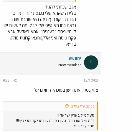
אגב שכחתי להגיד
בלילה שאמא שלי נכנסת לחדר מרוב
הנורות ביקורת (לדים) היא אומרת שזה
נראה כמו תא טייס של 747. מה לעשות יש
לי משפחה "בעננים": אמא באלעל אבא
פקח טיסה ואני אלקטרונאי קרונות מזלט
בח"א
יהוושע
י
New member
#38
13/10/03
צחקנסקי, אתה ישן בסוכה? (וחולם על
נכתב ע"י צחקן:
סע לטייל בארץ ישראל !!.
ב"ה נצל את חוה"מ. שן בסוכה שם הכי קר והכי כיף!!!
ממולץ בקור !!.