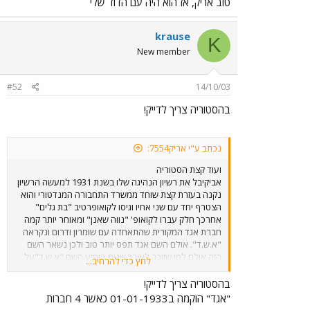
טוב אריק, אז הוא היה עם הדוד שלי
krause
K
New member
#52
14/10/03
בהסטוריה צריך לדייק!
נכתב ע"י אריק7554:
ועוד קצת הסטוריה
אביקיבל את רשיון הנהיגה שלו בשנת 1931 למעשה הרשיון
נקנה בעזרת קצת שוחד ממשרד התחבורה המנדטורי והוא
הצטרף יחד עם שני אחיו וגיסו לקואופרטיב "בת גלים"
אחרכך חלק עברו לקואופ' "נווה שאנן" ומאוחר יותר קמה
חברת אגד המקורית שהתאחדה עם שומרון ודרום ונקראה
"א.ש.ד". אולם השם אגד תפס יותר טוב ולכן נשאר השם
הזה אולם למי שזוכר לאורך שנים הופיע השם "א.ש.ד"על
לחץ כדי להרחיב...
האוטובוסים בקטן מתחת לשם אגד. לאחר מכן הוא עבר
לתל אביב הצטרף למעביר והיה בין מקימי "דן"
בהסטוריה צריך לדייק!
"אגד" הוקמה ב01-01-1933 כאשר 4 חברות