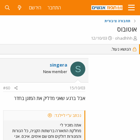
התחבר
הירשם
תחבורה ציבורית
אוטובוס
פ
פ
12/10/03
ohadhhh
ו
ו
ת
הנושא נעול.
ר
ח
ס
ה
ם
singera
נ
ב
S
ו
ת
New member
ש
א
א
ר
#60
15/10/03
י
ך
אבל ברגע שאני מדליק את המזגן בחדר
נכתב ע"י ליילנד:
אתה מזכיר לי
מחלקת התאורה ברשתות הקניה, כל הנורות
והמנורות דולקים וחם שם אימים. איכס. אני