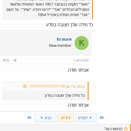
"אשד" הוקמה בנובמבר 1951 כאשר התאחדו שלושת
המובילים הגדולים "אגד" "דרום יהודה: "שחר". על השם
"אגד" סופית הוחלט באפריל 1954 .
כל מילה שלך חצובה בסלע
krause
K
New member
#55
14/10/03
אביתר תודה.
נכתב ע"י אביתר777777777777777:
כל מילה שלך חצובה בסלע
אביתר תודה.
Last
First
הקודם
3 of 4
הבא
הנושא נעול.