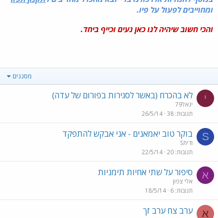
ומחוייבים לפעול על פיו.
והכי חשוב שיהיה לנו כאן נעים וכייף ביחד.
מסננים
לא בהכרח (באשר לסגירות בפורום של עדה)
י
יגאל79
תגובות
38
26/5/14
בוקר טוב יאמאנים - אני אבקש להתפקד
S
Sודית
תגובות
20
22/5/14
סיפור על שתי אחיות תימניות
א
אלי צפון
תגובות
6
18/5/14
ערב צח ערב זך
א