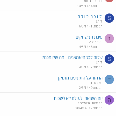
אור ואהבה תמיד
תגובות
4
14/5/14
ל ז כ ר
כ ו ל ם
S
Sודית
תגובות
1
6/5/14
פינת המשחקים
נ
נתן קלמן 2
תגובות
6
4/5/14
שלום לכל היאמאנים - מה שלומכם?
S
Sודית
תגובות
7
4/5/14
הרהור על התימנים מתוקן
ד
דעת לנבון
תגובות
9
2/5/14
יום השואה
לעולם לא לשכוח
ה
הפלאות של עליזה1
תגובות
12
30/4/14