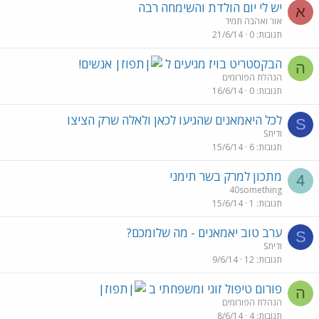
יש לי יום הולדת והשימחה רבה
א
אור ואהבה תמיד
תגובות
0
21/6/14
הבקסטריט בויז מגיעים ל
אנשים!
ה
הנהלת הפורומים
תגובות
0
16/6/14
לכל היאמאנים שהגיעו לכאן ולאלה שרק הציצו
S
Sודית
תגובות
6
15/6/14
מתכון למרק בשר תימני
4
40something
תגובות
1
15/6/14
ערב טוב יאמאנים - מה שלומכם?
S
Sודית
תגובות
12
9/6/14
פורום טיפול זוגי ומשפחתי ב
ה
הנהלת הפורומים
תגובות
4
8/6/14