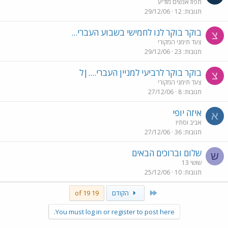
תפוז אנשים מודיע
תגובות
12
29/12/06
בוקר בוקר לנו לחמישי בשבוע העברי...
צ
צעד תימני המקורי
תגובות
23
29/12/06
בוקר בוקר לרביעי למניין העברי....|ל
צ
צעד תימני המקורי
תגובות
8
27/12/06
איזה יופי
א
אביב וסתיו
תגובות
36
27/12/06
שלום וברוכים הבאים
ש
שושי 13
תגובות
10
25/12/06
First
הקודם
19 of 19
You must log in or register to post here.