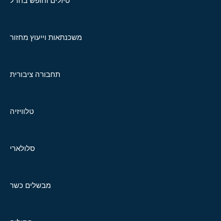
טיולים וחופש בחו"ל
משכנתאות וייעוץ מחזור
תחבורה ציבורית
טלוויזיה
סלולארי
מבשלים כשר