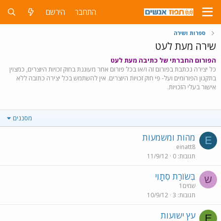
התחבר
הירשם
ספרות ושירה
שירה מעת לעט
הפורום החברתי של כתיבה מעת לעט
כל יצירה נכתבת בפורום זה ו/או בכל פורום אחר מעוגנת בחוק זכויות היוצרים, כמצוין
בתקנון הפורומים ועל- פי חוק זכויות היוצרים. אין להשתמש בכל יצירה כתובה ללא
אישור בעלי הזכויות.
מסננים
מהות ומשמעות
E
einatt8
תגובות
0
11/9/12
בְּשׂוֹרַת סְתָוִי
ש
שמים1
תגובות
3
10/9/12
עץ ישועות
E