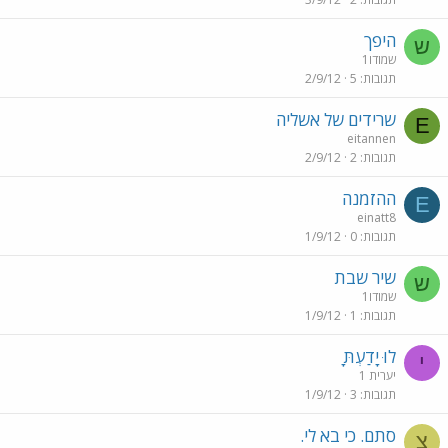
היפך
ש
שמודו1
תגובות
5
2/9/12
שרידים של אשליה
E
eitannen
תגובות
2
2/9/12
ההזמנה
E
einatt8
תגובות
0
1/9/12
שיר שבת
ש
שמודו1
תגובות
1
1/9/12
לוּ יָדַעְתָּ
י
יערית 1
תגובות
3
1/9/12
סתם. כי בא לי.
צ