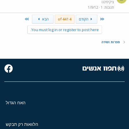
ציקימינגו
תגובות
1
1/9/12
Last
First
הקודם
4 of 441
הבא
You must log in or register to post here.
ספרות ושירה
האח הגדול
הלוואות רק תבקש