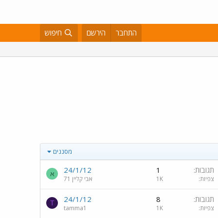
התחבר
הירשם
חיפוש
מסננים
תגובות
1
24/1/12
א
צפיות
1K
אבי קליין 71
תגובות
8
24/1/12
T
צפיות
1K
tamma1