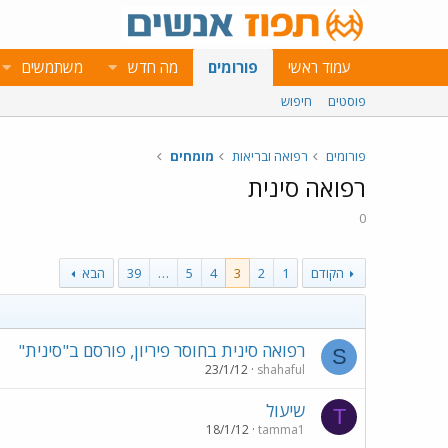
עמוד ראשי
פורומים
מה חדש
משתמשים
פוסטים
חיפוש
פורומים
רפואה ובריאות
מומחים
רפואה סינית
0
הקודם
1
2
3
4
5
…
39
הבא
רפואה סינית בחוסר פיריון, פורסם ב"סינית"
S
23/1/12
shahaful
שיעול
T
18/1/12
tamma1