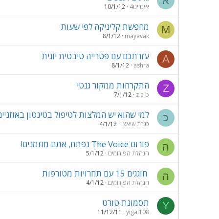
א
אינדיגו4
10/1/12
מחפשת קליניקה לפי שעות
M
8/1/12
mayavak
עזרתכם עם פטרייה טיבטית יוגית
A
8/1/12
ashra
התקרחות ממקור גנטי
Z
7/1/12
z a b
למי שהוא יש המלצות לטיפול בטינטון באוזניים
כ
כנרת שיאצו
4/1/12
פורום The Voice נפתח, אתם מוזמנים!
ה
הנהלת הפורומים
5/1/12
חוגגים 15 עם תחרויות מטורפות
ה
הנהלת הפורומים
4/1/12
תסמונת טורט
Y
11/12/11
yigal108