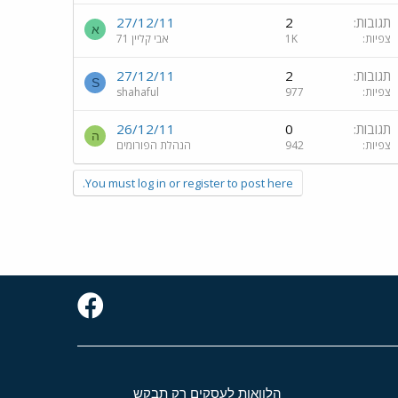
תגובות
2
27/12/11
א
צפיות
1K
אבי קליין 71
תגובות
2
27/12/11
S
צפיות
977
shahaful
תגובות
0
26/12/11
ה
צפיות
942
הנהלת הפורומים
You must log in or register to post here.
הלוואות לעסקים רק תבקש