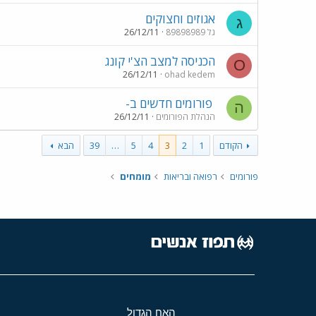
אגוזים וחצוקים
ג
גל 89898989
26/12/11
הכניסה למצב הצ'י קונג
O
26/12/11
ohad kedem
פורומים חדשים ב-
ה
הנהלת הפורומים
26/12/11
הקודם
1
2
3
4
5
…
39
הבא
פורומים
רפואה ובריאות
מומחים
האח הגדול