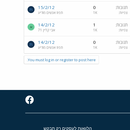
תגובות
0
15/2/12
ת
צפיות
1K
תפוז אנשים מודיע
תגובות
1
14/2/12
א
צפיות
1K
אבי קליין 71
תגובות
0
14/2/12
ת
צפיות
1K
תפוז אנשים מודיע
You must log in or register to post here.
הלוואות לעסקים רק תבקש