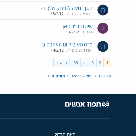
בטן רגועה לתינוק שלך ב-
ת
תפוז אנשים מודיע
15/2/12
שיטת ד''ר טאן
J
13/2/12
jzus74
פרס טעים ליום האהבה ב-
ת
תפוז אנשים מודיע
14/2/12
1
2
3
…
39
הבא
פורומים
רפואה ובריאות
מומחים
האח הגדול