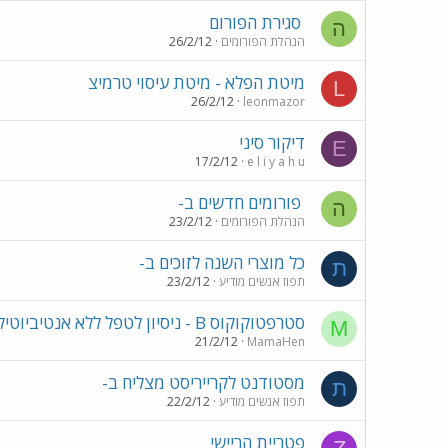
סגירת הפורום
ה
הנהלת הפורומים
26/2/12
מיטת הפלא - מיטת עיסוי טרמיצ
L
26/2/12
leonmazor
דיקור סיני
E
17/2/12
e l i y a h u
פורומים חדשים ב-
ה
הנהלת הפורומים
23/2/12
כל מוצרי השנה לזוכים ב-
ת
תפוז אנשים מודיע
23/2/12
סטרפטוקוקוס B - ניסיון לטפל ללא אנטיביוטיקה
M
21/2/12
MamaHen
מסטודנט לקרייריסט מצליח ב-
ת
תפוז אנשים מודיע
22/2/12
פטריית הריישי