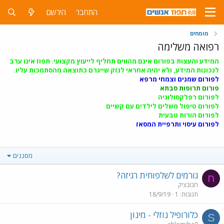
התחבר
הירשם
מומחים
רפואה משלימה
המידע והעצות בפורום אינם מהווים תחליף לייעוץ מקצועי. תפוז אינו ערב
לנכונות המידע, ולא יהיה אחראי לנזק שייגרם כתוצאה מהסתמכות עליו.
לפורום שמנים וצמחי מרפא
פורום תרופות סבתא
לפורום רפלקסולוגיה
לפורום טיפול משלים לילדים עם קשיים
לפורום הורות טבעית
לפורום עיסוי ותרפיית המסאז
מסננים
גורמים לשלפוחית רגיזה?
ח
חבובציק
תגובות
1
18/9/19
כלורופיל נוזלי - מינון
S