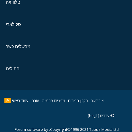
טלוויזיה
סלולארי
מבשלים כשר
חתולים
צור קשר
תקנון הפורום
מדיניות פרטיות
עזרה
עמוד ראשי
עברית (he_IL)
Forum software by
Copyright©1996-2021,Tapuz Media Ltd.