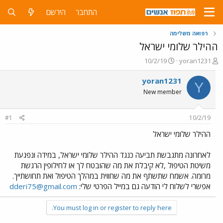
התחבר
הירשם
רפואה משלימה
ההילר שלומי ישראל
פ
פ
10/2/19
yoran1231
ו
ו
ת
ר
yoran1231
Y
ח
ס
New member
ה
ם
נ
ב
ו
ת
#1
10/2/19
ש
א
א
ר
ההילר שלומי ישראל
י
ך
לאחרונה מתגבשת תביעה כנגד ההילר שלומי ישראל, במידה ונפגעת
משיטת הטיפול ,לא קיבלת את מה שהובטח לך או לחילופין הרגשת
מרומה. אשמח שתשתף את מה שחווית במהלך הטיפול ואת תחושתייך.
אפשרי לשלוח לי הודעה גם במייל הפרטי שלי:
dderi75@gmail.com
You must log in or register to reply here.